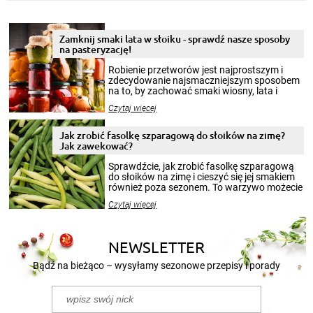
Zamknij smaki lata w słoiku - sprawdź nasze sposoby
na pasteryzację!
Robienie przetworów jest najprostszym i
zdecydowanie najsmaczniejszym sposobem
na to, by zachować smaki wiosny, lata i
jesieni na dłużej. Można robić setki zdjęć
Czytaj więcej
krajobrazów, by cieszyć nimi oko w sezonie
zimowym, ale to smaczny posiłek pozwoli w
pełni poczuć atmosferę cieplejszych
Jak zrobić fasolkę szparagową do słoików na zimę?
miesięcy. Przygotowanie słoików ze
Jak zawekować?
smakowitą zawartością musi obejmować
patenty, które pozwolą zachować świeżość
Sprawdźcie, jak zrobić fasolkę szparagową
przetworów.
do słoików na zimę i cieszyć się jej smakiem
również poza sezonem. To warzywo możecie
wekować na wiele sposobów. Wykorzystajcie
Czytaj więcej
nasze propozycje!
NEWSLETTER
Bądź na bieżąco – wysyłamy sezonowe przepisy i porady