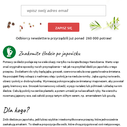
ZAPISZ SIĘ
Odbiorcy newslettera przyrządzili już ponad
260 000 potraw!
Znakomite śledzie po japońsku
Potrawy ze śledzi podaje się na wiele okazji, nie tylko na święta Bożego Narodzenia. Warto więc
znać oryginalne sposoby na ich przyrządzenie – tak jak na przykład śledź po japońsku z tego
przepisu. Dodatkami do ryby będą jajka, groszek, czerwona cebula oraz gęsta kwaśna śmietana.
Na początek filety odsącz z nadmiaru oleju i pokrój je na nieduże romby. Jajka ugotuj na twardo,
obierz i pokrój w drobną kostkę. Wymieszaj pokrojone jajka ze śmietaną i majonezem, aby powstał
gęsty, kremowy sos. Groszek konserwowy odcedź, wysyp na talerz lub półmisek i układaj na nim
śledzie. Cebulę pokrój na cienkie plasterki, a potem umieść je na kawałkach ryby. Na wierzchu
rozsmaruj jajeczny sos, zaś całość posyp tartym żółtym serem, np. ementalerem lub goudą.
Dla kogo?
Zrób śledzie po japońsku, jeśli lubisz szybkie i nieskomplikowane przepisy, które jednocześnie
zaskakują smakiem. To idealna propozycja dla osób, które chcą przygotować coś nietypowego,