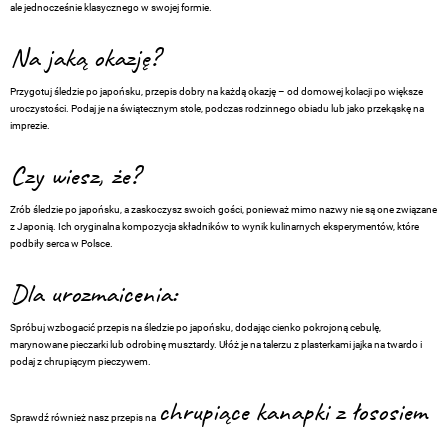
ale jednocześnie klasycznego w swojej formie.
Na jaką okazję?
Przygotuj śledzie po japońsku, przepis dobry na każdą okazję – od domowej kolacji po większe
uroczystości. Podaj je na świątecznym stole, podczas rodzinnego obiadu lub jako przekąskę na
imprezie.
Czy wiesz, że?
Zrób śledzie po japońsku, a zaskoczysz swoich gości, ponieważ mimo nazwy nie są one związane
z Japonią. Ich oryginalna kompozycja składników to wynik kulinarnych eksperymentów, które
podbiły serca w Polsce.
Dla urozmaicenia:
Spróbuj wzbogacić przepis na śledzie po japońsku, dodając cienko pokrojoną cebulę,
marynowane pieczarki lub odrobinę musztardy. Ułóż je na talerzu z plasterkami jajka na twardo i
podaj z chrupiącym pieczywem.
chrupiące kanapki z łososiem
Sprawdź również nasz przepis na