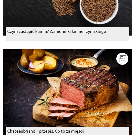
Czym zastąpić kumin? Zamienniki kminu rzymskiego
Chateaubriand – przepis. Co to za mięso?