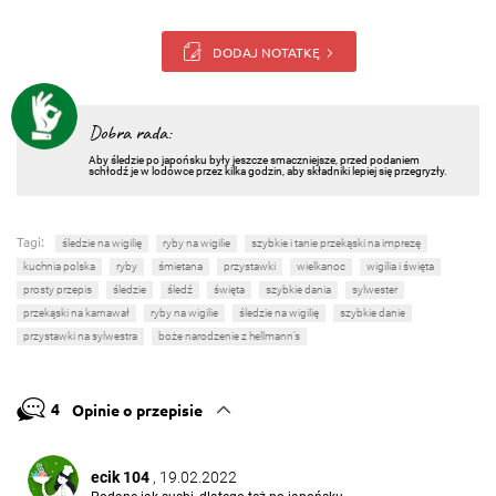
DODAJ NOTATKĘ
Dobra rada:
Aby śledzie po japońsku były jeszcze smaczniejsze, przed podaniem
schłodź je w lodówce przez kilka godzin, aby składniki lepiej się przegryzły.
Tagi:
śledzie na wigilię
ryby na wigilie
szybkie i tanie przekąski na imprezę
kuchnia polska
ryby
śmietana
przystawki
wielkanoc
wigilia i święta
prosty przepis
śledzie
śledź
święta
szybkie dania
sylwester
przekąski na karnawał
ryby na wigilie
śledzie na wigilię
szybkie danie
przystawki na sylwestra
boże narodzenie z hellmann’s
4
Opinie o przepisie
ecik 104
, 19.02.2022