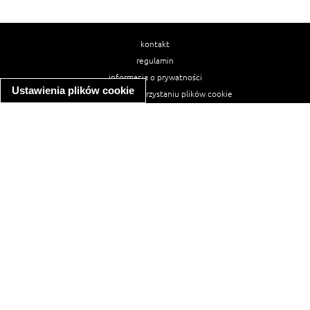
kontakt
regulamin
informacja o prywatności
Ustawienia plików cookie
informacja o wykorzystaniu plików cookie
ułatwienia dostępu
Najpopularniejsze przepisy
spaghetti bolognese
makaron z kurczakiem w sosie śmietanowym
kanapka z indykiem
ratatouille
lahmacun
mac and cheese
zupa minestrone
cannelloni ze szpinakiem i ricottą