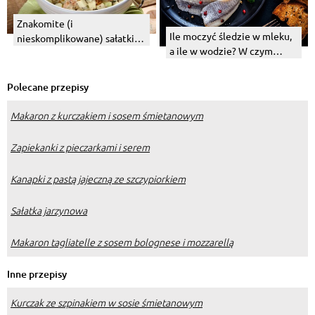
Znakomite (i
Ile moczyć śledzie w mleku,
nieskomplikowane) sałatki
a ile w wodzie? W czym
na święta i nie tylko.
najlepiej to robić?
Polecane przepisy
Makaron z kurczakiem i sosem śmietanowym
Zapiekanki z pieczarkami i serem
Kanapki z pastą jajeczną ze szczypiorkiem
Sałatka jarzynowa
Makaron tagliatelle z sosem bolognese i mozzarellą
Inne przepisy
Kurczak ze szpinakiem w sosie śmietanowym