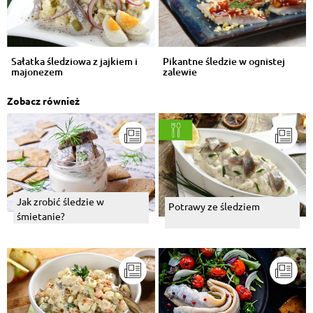
Sałatka śledziowa z jajkiem i
Pikantne śledzie w ognistej
majonezem
zalewie
Zobacz również
Jak zrobić śledzie w
Potrawy ze śledziem
śmietanie?