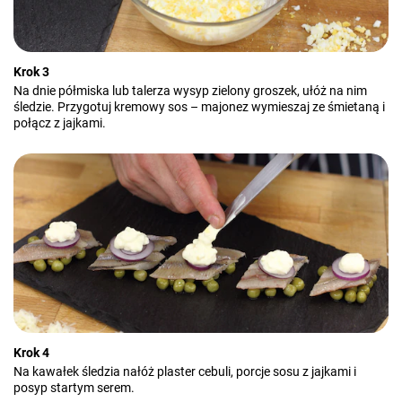
Krok 3
Na dnie półmiska lub talerza wysyp zielony groszek, ułóż na nim
śledzie. Przygotuj kremowy sos – majonez wymieszaj ze śmietaną i
połącz z jajkami.
Krok 4
Na kawałek śledzia nałóż plaster cebuli, porcje sosu z jajkami i
posyp startym serem.