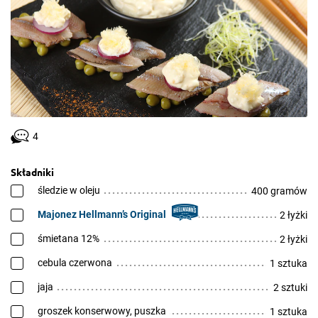
4
Składniki
śledzie w oleju
400 gramów
Majonez Hellmann’s Original
2 łyżki
śmietana 12%
2 łyżki
cebula czerwona
1 sztuka
jaja
2 sztuki
groszek konserwowy, puszka
1 sztuka