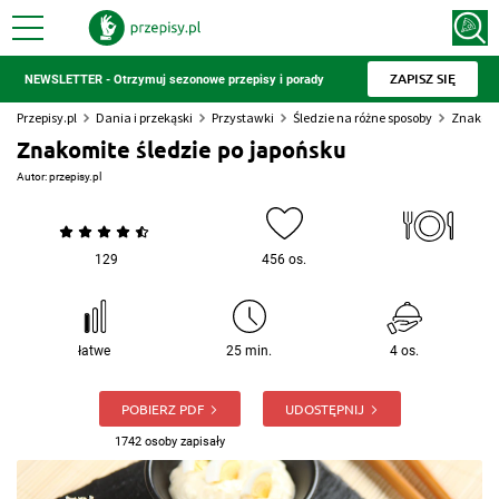
ZAPISZ SIĘ
NEWSLETTER - Otrzymuj sezonowe przepisy i porady
Przepisy.pl
Dania i przekąski
Przystawki
Śledzie na różne sposoby
Znakomi
Znakomite śledzie po japońsku
Autor:
przepisy.pl
129
456 os.
łatwe
25 min.
4 os.
POBIERZ PDF
UDOSTĘPNIJ
1742 osoby zapisały