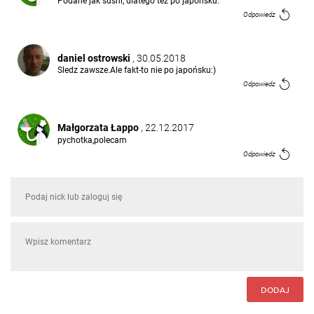
Podane jak sushi, dlatego też po japońsku.
Odpowiedz
daniel ostrowski
, 30.05.2018
Sledz zawsze.Ale fakt-to nie po japońsku:)
Odpowiedz
Małgorzata Łappo
, 22.12.2017
pychotka,polecam
Odpowiedz
Damian Nalewajek
, 15.02.2015
Może i fajnie wygląda ale to nie jest śledź po
japońsku.
Odpowiedz
DODAJ