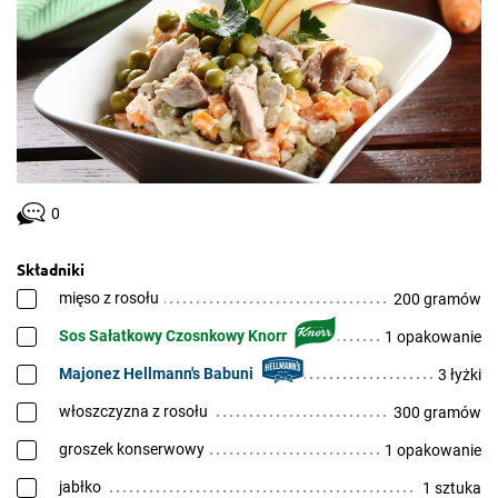
0
Składniki
mięso z rosołu
200 gramów
Sos Sałatkowy Czosnkowy Knorr
1 opakowanie
Majonez Hellmann's Babuni
3 łyżki
włoszczyzna z rosołu
300 gramów
groszek konserwowy
1 opakowanie
jabłko
1 sztuka