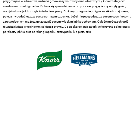
przygotujesz w kilka chwil, na bazie gotowanej wołowiny oraz włoszczyzny, które zostały ci z
rosołu oraz puszki groszku. Dobrze się sprawdzi zarówno podczas przyjęcia czy wizyty gości,
oraz jako kolacja lub drugie śniadanie w pracy. Do klasycznego w tego typu sałatkach majonezu,
polecamy dodać jeszcze sos z aromatem czosnku. Jeżeli nie przepadasz za sosem czosnkowym,
z powodzeniem możesz go zastąpić sosem włoskim lub koperkowym. Całość możesz skropić
również świeżo wyciśniętym sokiem z cytryny. Do udekorowania sałatki wykorzystaj pokrojone w
półplastry jabłko oraz odrobinę koperku, szczypiorku lub pietruszki.