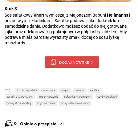
Krok 3
Sos sałatkowy
Knorr
wymieszaj z Majonezem Babuni
Hellmann's
i
pozostałymi składnikami. Sałatkę podawaj jako dodatek lub
samodzielne danie. Dodatkowo możesz dodać do niej gotowane
jajko oraz udekorować ją pokrojonym w półplastry jabłkiem. Aby
potrawa miała bardziej wyrazisty smak, dodaj do sosu łyżkę
musztardy.
DODAJ NOTATKĘ
Tagi:
kuchnia polska
warzywa
mięso
sałatki
sałatka
sałatki z warzywami
prosty przepis
sałatki z majonezem
szybkie sałatki
pomysł na sałatkę
szybkie danie
sosy sałatkowe knorr
0
Opinie o przepisie