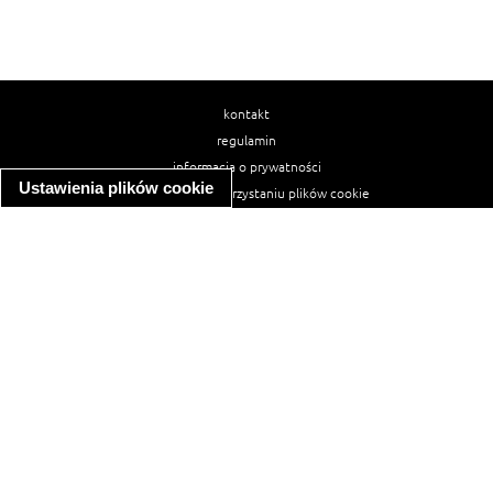
kontakt
regulamin
informacja o prywatności
Ustawienia plików cookie
informacja o wykorzystaniu plików cookie
ułatwienia dostępu
Najpopularniejsze przepisy
spaghetti bolognese
makaron z kurczakiem w sosie śmietanowym
kanapka z indykiem
ratatouille
lahmacun
mac and cheese
zupa minestrone