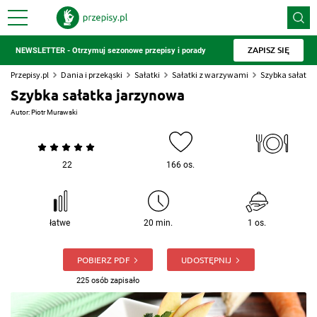
ZAPISZ SIĘ
NEWSLETTER - Otrzymuj sezonowe przepisy i porady
Przepisy.pl
Dania i przekąski
Sałatki
Sałatki z warzywami
Szybka sałatka
Szybka sałatka jarzynowa
Autor:
Piotr Murawski
22
166 os.
łatwe
20 min.
1 os.
POBIERZ PDF
UDOSTĘPNIJ
225 osób zapisało