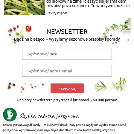
przetworów.
do słoików na zimę i cieszyć się jej smakiem
również poza sezonem. To warzywo możecie
wekować na wiele sposobów. Wykorzystajcie
Czytaj więcej
nasze propozycje!
NEWSLETTER
Bądź na bieżąco – wysyłamy sezonowe przepisy i porady
ZAPISZ SIĘ
Odbiorcy newslettera przyrządzili już ponad
260 000 potraw!
Szybka sałatka jarzynowa
Sałatkę jarzynowa jadł każdy – to kulinarny klasyk, który pewnie nigdy nie wyjdzie z mody. Dziś
pora jednak wypróbować jej nową wersję z dodatkiem mięsa. Naszą sałatkę jarzynową