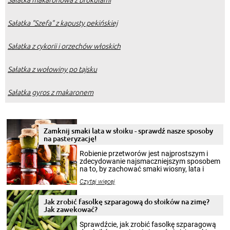
Sałatka "Szefa" z kapusty pekińskiej
Sałatka z cykorii i orzechów włoskich
Sałatka z wołowiny po tajsku
Sałatka gyros z makaronem
Zamknij smaki lata w słoiku - sprawdź nasze sposoby
na pasteryzację!
Robienie przetworów jest najprostszym i
zdecydowanie najsmaczniejszym sposobem
na to, by zachować smaki wiosny, lata i
jesieni na dłużej. Można robić setki zdjęć
Czytaj więcej
krajobrazów, by cieszyć nimi oko w sezonie
zimowym, ale to smaczny posiłek pozwoli w
pełni poczuć atmosferę cieplejszych
Jak zrobić fasolkę szparagową do słoików na zimę?
miesięcy. Przygotowanie słoików ze
Jak zawekować?
smakowitą zawartością musi obejmować
patenty, które pozwolą zachować świeżość
Sprawdźcie, jak zrobić fasolkę szparagową