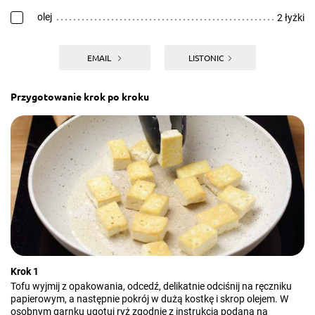
olej
2 łyżki
EMAIL
LISTONIC
Przygotowanie krok po kroku
Krok 1
Tofu wyjmij z opakowania, odcedź, delikatnie odciśnij na ręczniku
papierowym, a następnie pokrój w dużą kostkę i skrop olejem. W
osobnym garnku ugotuj ryż zgodnie z instrukcją podaną na