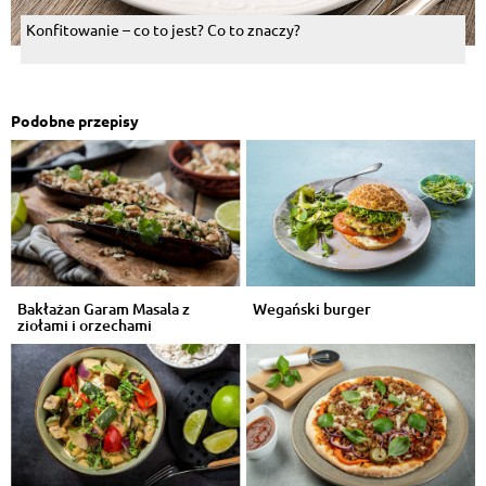
Konfitowanie – co to jest? Co to znaczy?
Podobne przepisy
Bakłażan Garam Masala z
Wegański burger
ziołami i orzechami