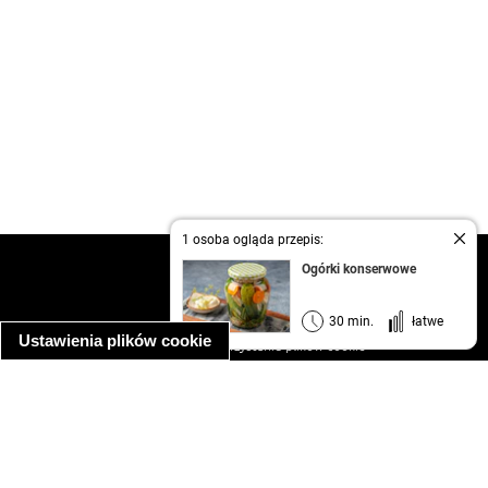
1 osoba ogląda przepis:
kontakt
Ogórki konserwowe
regulamin
informacja o prywatności
30 min.
łatwe
Ustawienia plików cookie
informacja o wykorzystaniu plików cookie
ułatwienia dostępu
Najpopularniejsze przepisy
spaghetti bolognese
makaron z kurczakiem w sosie śmietanowym