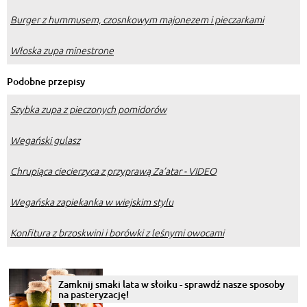
Burger z hummusem, czosnkowym majonezem i pieczarkami
Włoska zupa minestrone
Podobne przepisy
Szybka zupa z pieczonych pomidorów
Wegański gulasz
Chrupiąca ciecierzyca z przyprawą Za’atar - VIDEO
Wegańska zapiekanka w wiejskim stylu
Konfitura z brzoskwini i borówki z leśnymi owocami
Zamknij smaki lata w słoiku - sprawdź nasze sposoby
na pasteryzację!