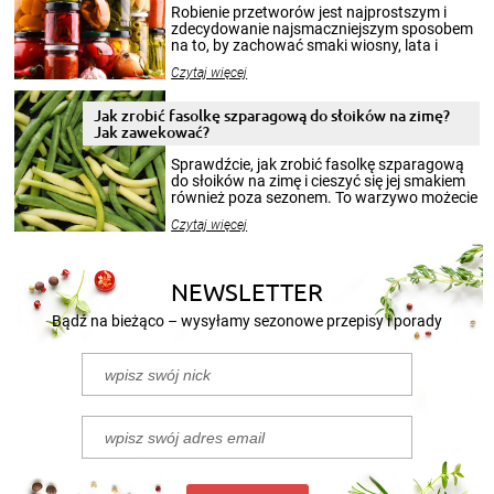
Robienie przetworów jest najprostszym i
zdecydowanie najsmaczniejszym sposobem
na to, by zachować smaki wiosny, lata i
jesieni na dłużej. Można robić setki zdjęć
Czytaj więcej
krajobrazów, by cieszyć nimi oko w sezonie
zimowym, ale to smaczny posiłek pozwoli w
pełni poczuć atmosferę cieplejszych
Jak zrobić fasolkę szparagową do słoików na zimę?
miesięcy. Przygotowanie słoików ze
Jak zawekować?
smakowitą zawartością musi obejmować
patenty, które pozwolą zachować świeżość
Sprawdźcie, jak zrobić fasolkę szparagową
przetworów.
do słoików na zimę i cieszyć się jej smakiem
również poza sezonem. To warzywo możecie
wekować na wiele sposobów. Wykorzystajcie
Czytaj więcej
nasze propozycje!
NEWSLETTER
Bądź na bieżąco – wysyłamy sezonowe przepisy i porady