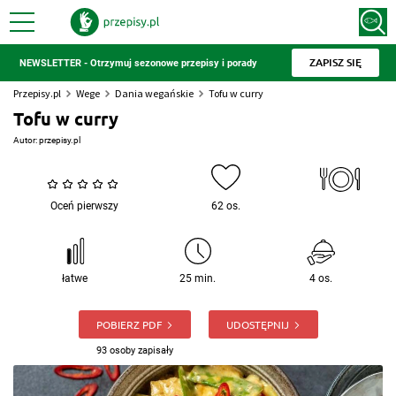
ZAPISZ SIĘ
NEWSLETTER - Otrzymuj sezonowe przepisy i porady
Przepisy.pl
Wege
Dania wegańskie
Tofu w curry
Tofu w curry
Autor:
przepisy.pl
Oceń pierwszy
62 os.
łatwe
25 min.
4 os.
POBIERZ PDF
UDOSTĘPNIJ
93 osoby zapisały