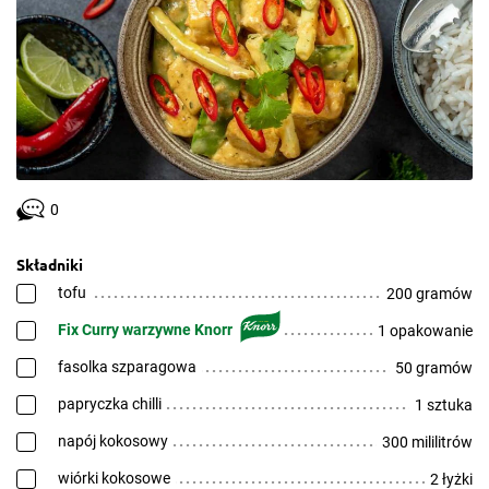
0
Składniki
tofu
200 gramów
Fix Curry warzywne Knorr
1 opakowanie
fasolka szparagowa
50 gramów
papryczka chilli
1 sztuka
napój kokosowy
300 mililitrów
wiórki kokosowe
2 łyżki