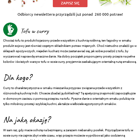
ZAPISZ SIĘ
Odbiorcy newslettera przyrządzili już ponad
260 000 potraw!
Tofu w curry
Chociaż tofu to produkt kojarzony przede wszystkim z kuchnią roślinną, ten łagodny w smaku
produkt sojowy jest również częstym składnikiem potraw mięsnych. Choć nietrudno znaleźć go w
sklepach spożywczych, niejeden kucharz może zastanawiać się, jak sobie poradzić z tofu, by
wyczarować naprawdę smaczne danie. Na dobry początek proponujemy prosty przepis na pełne
kolorów i świeżych warzyw tofu w sosie curry, przyjemnie zaskakującym orientalną nutą smakową.
Dla kogo?
Curry to charakterystyczna w smaku mieszanka przypraw związana przede wszystkim z
różnorodną kuchnią Indii. Chcecie zbadać ją dokładniej? Tę apetyczną znajomość zapoczątkujcie
w domowym zaciszu z pomocą przepisu na tofu. Pyszne danie o orientalnym smaku polubią nie
tylko miłośnicy prostej i szybkiej kuchni, ale także wielbiciele egzotycznych smaków.
Na jaką okazję?
W sam raz, gdy macie ochotę na bezmięsny, a zarazem niebanalny posiłek. Przyrządzenie tofu w
sosie curry nie zajmie zbyt wiele czasu, więc przepis możecie wypróbować jako codzienną