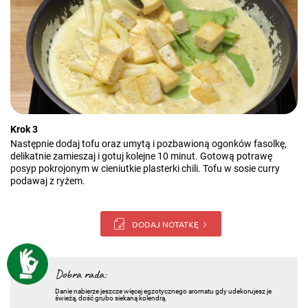
Krok 3
Następnie dodaj tofu oraz umytą i pozbawioną ogonków fasolkę,
delikatnie zamieszaj i gotuj kolejne 10 minut. Gotową potrawę
posyp pokrojonym w cieniutkie plasterki chili. Tofu w sosie curry
podawaj z ryżem.
DODAJ NOTATKĘ
Dobra rada:
Danie nabierze jeszcze więcej egzotycznego aromatu gdy udekorujesz je
świeżą, dość grubo siekaną kolendrą.