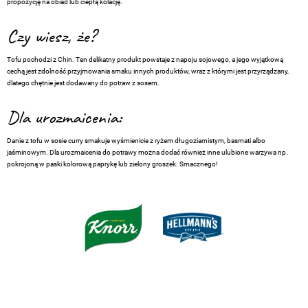
propozycję na obiad lub ciepłą kolację.
Czy wiesz, że?
Tofu pochodzi z Chin. Ten delikatny produkt powstaje z napoju sojowego, a jego wyjątkową
cechą jest zdolność przyjmowania smaku innych produktów, wraz z którymi jest przyrządzany,
dlatego chętnie jest dodawany do potraw z sosem.
Dla urozmaicenia:
Danie z tofu w sosie curry smakuje wyśmienicie z ryżem długoziarnistym, basmati albo
jaśminowym. Dla urozmaicenia do potrawy można dodać również inne ulubione warzywa np.
pokrojoną w paski kolorową paprykę lub zielony groszek. Smacznego!