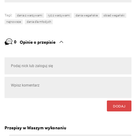
Tagi:
dania z warzywami
ryż z warzywami
dania wegańskie
obiad wegański
najnowsze
dania dla młodych
0
Opinie o przepisie
DODAJ
Przepisy w Waszym wykonaniu