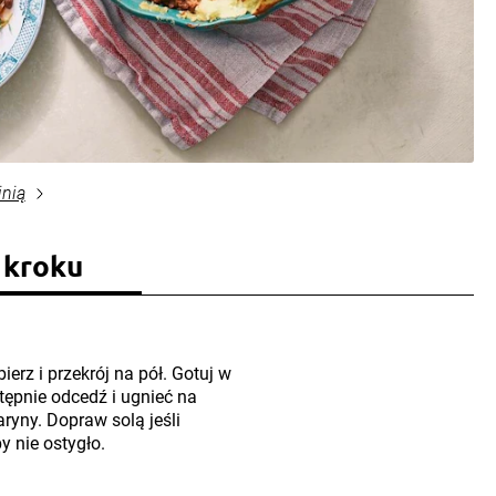
inią
 kroku
ierz i przekrój na pół. Gotuj w
tępnie odcedź i ugnieć na
yny. Dopraw solą jeśli
y nie ostygło.