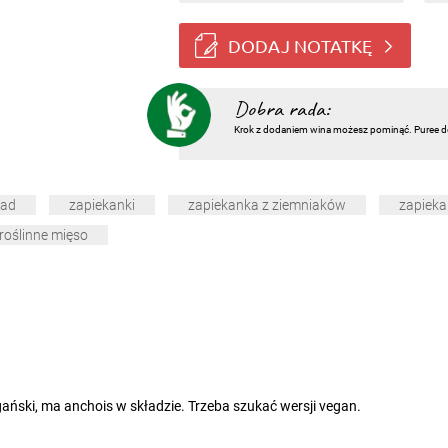
DODAJ NOTATKĘ
Dobra rada:
Krok z dodaniem wina możesz pominąć. Puree do
iad
zapiekanki
zapiekanka z ziemniaków
zapieka
roślinne mięso
gański, ma anchois w składzie. Trzeba szukać wersji vegan.