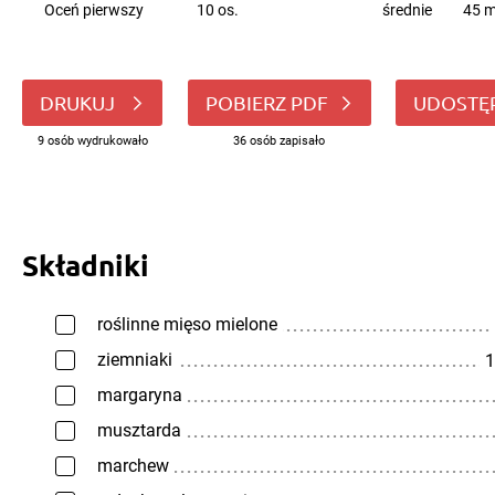
Oceń pierwszy
10 os.
średnie
45 m
DRUKUJ
POBIERZ PDF
UDOSTĘ
9 osób wydrukowało
36 osób zapisało
Składniki
roślinne mięso mielone
ziemniaki
1
margaryna
musztarda
marchew