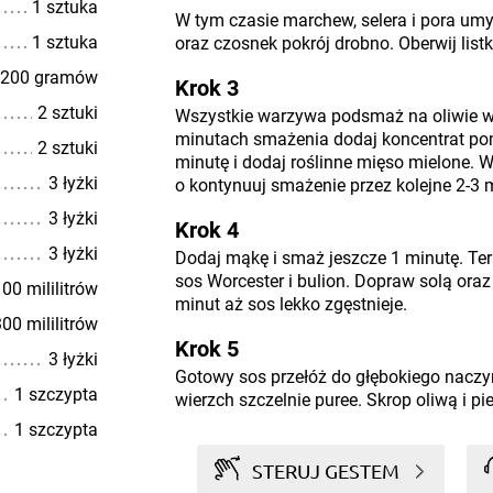
1 sztuka
W tym czasie marchew, selera i pora umyj
1 sztuka
oraz czosnek pokrój drobno. Oberwij listk
200 gramów
Krok 3
2 sztuki
Wszystkie warzywa podsmaż na oliwie w
minutach smażenia dodaj koncentrat po
2 sztuki
minutę i dodaj roślinne mięso mielone. 
3 łyżki
o kontynuuj smażenie przez kolejne 2-3 
3 łyżki
Krok 4
3 łyżki
Dodaj mąkę i smaż jeszcze 1 minutę. Ter
sos Worcester i bulion. Dopraw solą oraz
00 mililitrów
minut aż sos lekko zgęstnieje.
00 mililitrów
Krok 5
3 łyżki
Gotowy sos przełóż do głębokiego naczy
1 szczypta
wierzch szczelnie puree. Skrop oliwą i pi
1 szczypta
STERUJ GESTEM