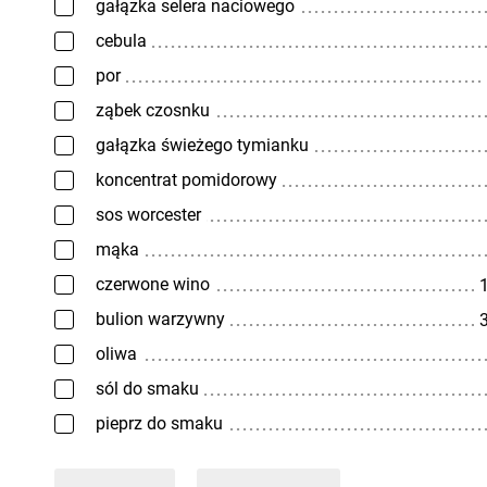
gałązka selera naciowego
cebula
por
ząbek czosnku
gałązka świeżego tymianku
koncentrat pomidorowy
sos worcester
mąka
czerwone wino
1
bulion warzywny
3
oliwa
sól do smaku
pieprz do smaku