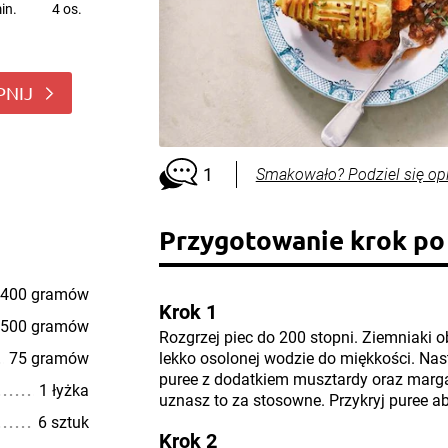
in.
4 os.
PNIJ
1
Smakowało? Podziel się op
Przygotowanie krok po
400 gramów
Krok 1
500 gramów
Rozgrzej piec do 200 stopni. Ziemniaki ob
75 gramów
lekko osolonej wodzie do miękkości. Nas
puree z dodatkiem musztardy oraz margar
1 łyżka
uznasz to za stosowne. Przykryj puree ab
6 sztuk
Krok 2