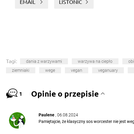
EMAIL
LISTONIC
Tagi:
dania z warzywami
warzywa na ciepło
ob
ziemniaki
wege
vegan
veganuary
Opinie o przepisie
1
Paulene
, 06.08.2024
Pamiętajcie, że klasyczny sos worcester nie jest we