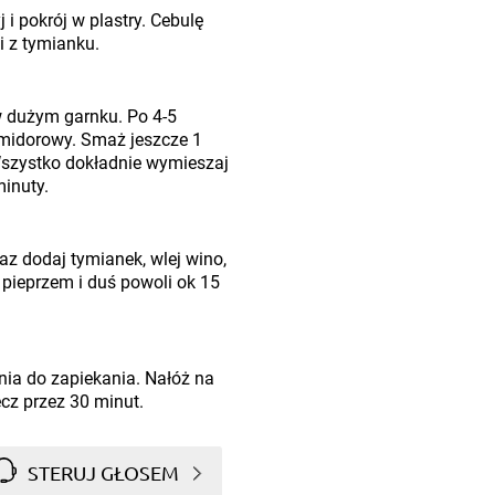
 i pokrój w plastry. Cebulę
i z tymianku.
 dużym garnku. Po 4-5
midorowy. Smaż jeszcze 1
Wszystko dokładnie wymieszaj
minuty.
az dodaj tymianek, wlej wino,
 pieprzem i duś powoli ok 15
nia do zapiekania. Nałóż na
ecz przez 30 minut.
STERUJ GŁOSEM