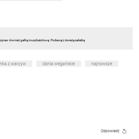
praw również gałką muszkatołową. Podawaj z świeżą sałatką.
nka z warzyw
dania wegańskie
najnowsze
Odpowiedz