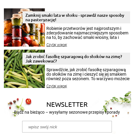
Zamknij smaki lata w słoiku - sprawdź nasze sposoby
na pasteryzację!
Robienie przetworów jest najprostszym i
zdecydowanie najsmaczniejszym sposobem
na to, by zachować smaki wiosny, lata i
jesieni na dłużej. Można robić setki zdjęć
Czytaj więcej
krajobrazów, by cieszyć nimi oko w sezonie
zimowym, ale to smaczny posiłek pozwoli w
pełni poczuć atmosferę cieplejszych
Jak zrobić fasolkę szparagową do słoików na zimę?
miesięcy. Przygotowanie słoików ze
Jak zawekować?
smakowitą zawartością musi obejmować
patenty, które pozwolą zachować świeżość
Sprawdźcie, jak zrobić fasolkę szparagową
przetworów.
do słoików na zimę i cieszyć się jej smakiem
również poza sezonem. To warzywo możecie
wekować na wiele sposobów. Wykorzystajcie
Czytaj więcej
nasze propozycje!
NEWSLETTER
Bądź na bieżąco – wysyłamy sezonowe przepisy i porady