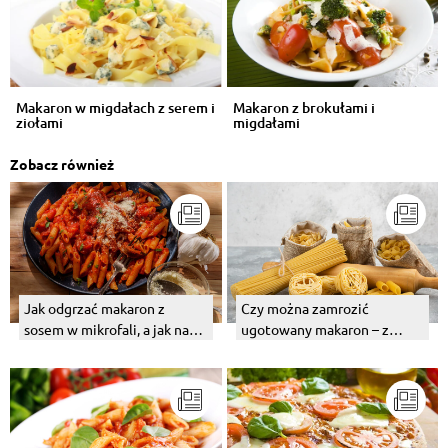
Makaron w migdałach z serem i
Makaron z brokułami i
ziołami
migdałami
Zobacz również
Czy można zamrozić
Jak odgrzać makaron z
ugotowany makaron – z
sosem w mikrofali, a jak na
sosem lub bez?
patelni?