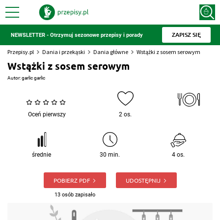
ZAPISZ SIĘ
NEWSLETTER - Otrzymuj sezonowe przepisy i porady
Przepisy.pl
Dania i przekąski
Dania główne
Wstążki z sosem serowym
Wstążki z sosem serowym
Autor:
garlic garlic
Oceń pierwszy
2 os.
średnie
30 min.
4 os.
POBIERZ PDF
UDOSTĘPNIJ
13 osób zapisało