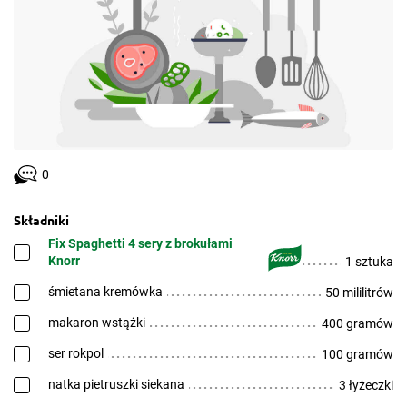
0
Składniki
Fix Spaghetti 4 sery z brokułami
Knorr
1 sztuka
śmietana kremówka
50 mililitrów
makaron wstążki
400 gramów
ser rokpol
100 gramów
natka pietruszki siekana
3 łyżeczki