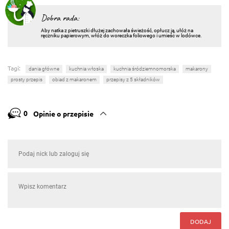
Dobra rada:
Aby natka z pietruszki dłużej zachowała świeżość, opłucz ją, ułóż na
ręczniku papierowym, włóż do woreczka foliowego i umieśc w lodówce.
Tagi:
dania główne
kuchnia włoska
kuchnia śródziemnomorska
makarony
prosty przepis
obiad z makaronem
przepisy z 5 składników
0
Opinie o przepisie
DODAJ