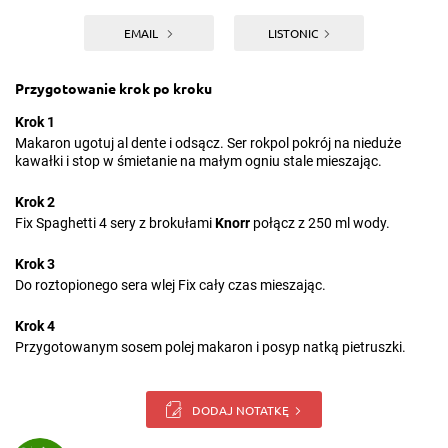
EMAIL
LISTONIC
Przygotowanie krok po kroku
Krok 1
Makaron ugotuj al dente i odsącz. Ser rokpol pokrój na nieduże
kawałki i stop w śmietanie na małym ogniu stale mieszając.
Krok 2
Fix Spaghetti 4 sery z brokułami
Knorr
połącz z 250 ml wody.
Krok 3
Do roztopionego sera wlej Fix cały czas mieszając.
Krok 4
Przygotowanym sosem polej makaron i posyp natką pietruszki.
DODAJ NOTATKĘ