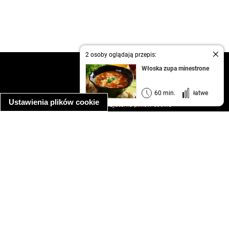
2 osoby oglądają przepis:
kontakt
Włoska zupa minestrone
regulamin
informacja o prywatności
60 min.
łatwe
Ustawienia plików cookie
informacja o wykorzystaniu plików cookie
ułatwienia dostępu
Najpopularniejsze przepisy
spaghetti bolognese
makaron z kurczakiem w sosie śmietanowym
kanapka z indykiem
ratatouille
lahmacun
mac and cheese