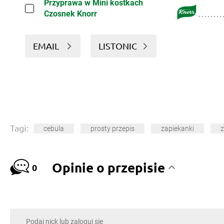
Przyprawa w Mini kostkach
Czosnek Knorr
EMAIL
LISTONIC
Tagi:
cebula
prosty przepis
zapiekanki
z
Opinie o przepisie
0