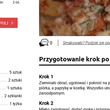
in.
2 os.
PNIJ
0
Smakowało? Podziel się op
Przygotowanie krok po
5 sztuk
Krok 1
2 sztuki
Ziemniaki obrać, ugotować i pokroić na p
1 sztuka
piórka, a paprykę w kostkę. Wszystko uł
żaroodpornym.
2 szklanki
Krok 2
1 łyżka
Mleko zagotować, dodać mąkę i przypraw