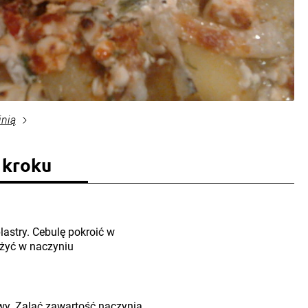
inią
 kroku
lastry. Cebulę pokroić w
ożyć w naczyniu
y. Zalać zawartość naczynia.