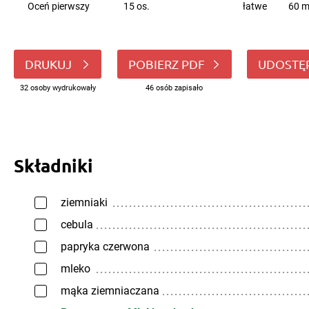
Oceń pierwszy
15 os.
łatwe
60 m
DRUKUJ
POBIERZ PDF
UDOSTĘ
32 osoby wydrukowały
46 osób zapisało
Składniki
ziemniaki
cebula
papryka czerwona
mleko
mąka ziemniaczana