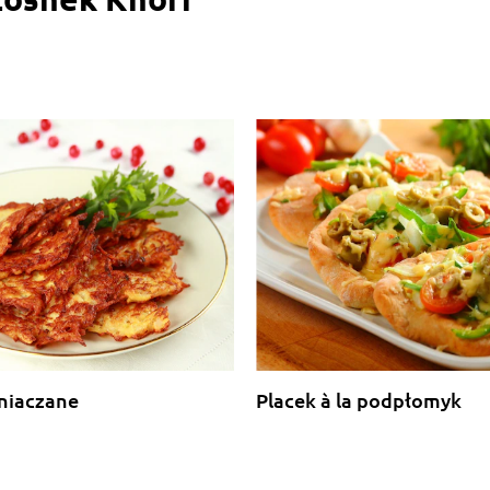
mniaczane
Placek à la podpłomyk