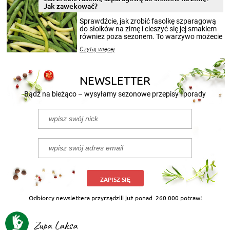
miesięcy. Przygotowanie słoików ze
Jak zawekować?
smakowitą zawartością musi obejmować
patenty, które pozwolą zachować świeżość
Sprawdźcie, jak zrobić fasolkę szparagową
przetworów.
do słoików na zimę i cieszyć się jej smakiem
również poza sezonem. To warzywo możecie
wekować na wiele sposobów. Wykorzystajcie
Czytaj więcej
nasze propozycje!
NEWSLETTER
Bądź na bieżąco – wysyłamy sezonowe przepisy i porady
ZAPISZ SIĘ
Odbiorcy newslettera przyrządzili już ponad
260 000 potraw!
Zupa Laksa