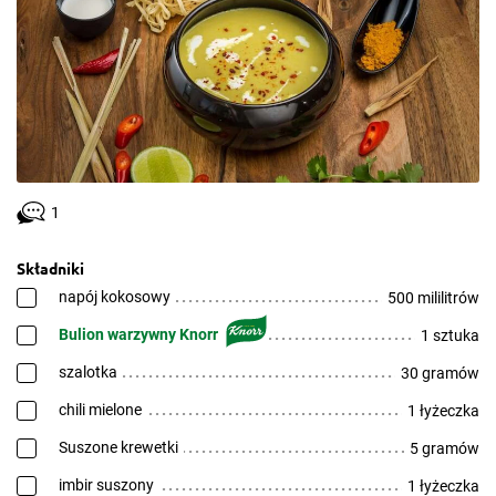
1
Składniki
napój kokosowy
500 mililitrów
Bulion warzywny Knorr
1 sztuka
szalotka
30 gramów
chili mielone
1 łyżeczka
Suszone krewetki
5 gramów
imbir suszony
1 łyżeczka