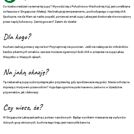
Co trzeba wiedzieć na temat tej zupy? Wywodzi się z Południowo-Wschodniej Azji, jest uwielbiana
zwłaszcza w Singapurze i Malezji. Nie brakuje jej temperamentu, pochodzącego z ognistej chili.
Spokojnie, nie da Wam aż nadto popalić, ponieważ smak zupy Laksa jest doskonale równoważony
przez napój kokosowy. Zaintrygowani? Zatem do dzieła!
Dla kogo?
Kucharz żadnej potrawy się nie boi! Przynajmniej nie powinien. Jeśli nie należycie do miłośników
bardzo pikantnych smaków, zawsze możecie ograniczyć ilość chili w przepisie na zupę Laksa.
Wszystko w Waszych rękach.
Na jaką okazję?
Tę niebanalną zupę wykorzystajcie jako przystawkę, gdy spodziewacie się gości. Macie ochotę na
imprezę z motywem przewodnim? Azja daje ogromne pole manewru zarówno w dziedzinie
przysmaków, jak i dekoracji.
Czy wiesz, że?
W Singapurze Laksa jest jedną z potraw narodowych. Będąc wynikiem mieszania się wpływów
różnych grup etnicznych, kuchnia tego kraju jest niezwykle barwna.