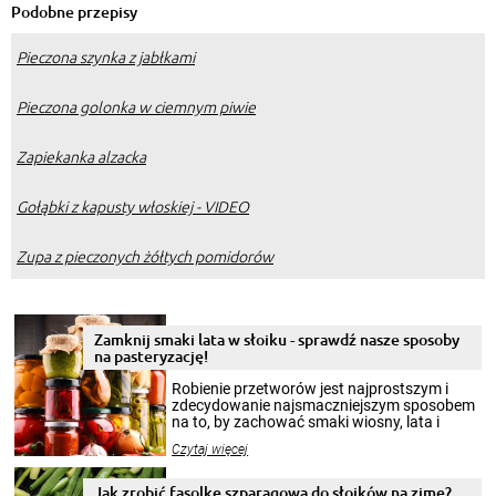
Podobne przepisy
Pieczona szynka z jabłkami
Pieczona golonka w ciemnym piwie
Zapiekanka alzacka
Gołąbki z kapusty włoskiej - VIDEO
Zupa z pieczonych żółtych pomidorów
Zamknij smaki lata w słoiku - sprawdź nasze sposoby
na pasteryzację!
Robienie przetworów jest najprostszym i
zdecydowanie najsmaczniejszym sposobem
na to, by zachować smaki wiosny, lata i
jesieni na dłużej. Można robić setki zdjęć
Czytaj więcej
krajobrazów, by cieszyć nimi oko w sezonie
zimowym, ale to smaczny posiłek pozwoli w
pełni poczuć atmosferę cieplejszych
Jak zrobić fasolkę szparagową do słoików na zimę?