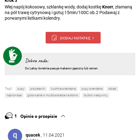
Krok 3
Wlej napój kokosowy, szklankę wody, dodaj kostkę
Knorr
, złamaną
na pół trawę cytrynową i gotuj 15min/100C ob.2 Podawaj z
porwanymi listkami kolendry.
DODAJ NOTATKĘ
Dobra rada:
Do Laksy świetnie pasuje makaron jajeczny lub ramen
Tagi:
zupy
przystawki
kuchnia orientalna
zupy orientalne
obiad
najnowsze
gotowanie w multicookerze na słono
bulion warzywny
1
Opinie o przepisie
quacek
, 11.04.2021