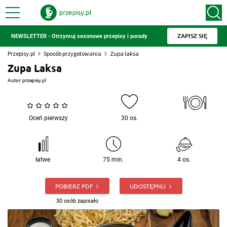
ZAPISZ SIĘ
NEWSLETTER - Otrzymuj sezonowe przepisy i porady
Przepisy.pl
Sposób przygotowania
Zupa laksa
Zupa Laksa
Autor:
przepisy.pl
Oceń pierwszy
30 os.
łatwe
75 min.
4 os.
POBIERZ PDF
UDOSTĘPNIJ
30 osób zapisało