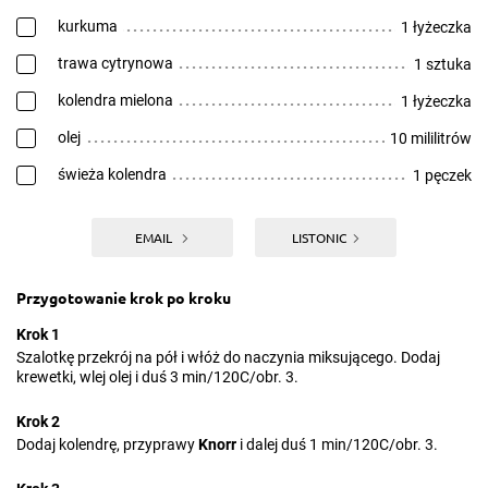
kurkuma
1 łyżeczka
trawa cytrynowa
1 sztuka
kolendra mielona
1 łyżeczka
olej
10 mililitrów
świeża kolendra
1 pęczek
EMAIL
LISTONIC
Przygotowanie krok po kroku
Krok 1
Szalotkę przekrój na pół i włóż do naczynia miksującego. Dodaj
krewetki, wlej olej i duś 3 min/120C/obr. 3.
Krok 2
Dodaj kolendrę, przyprawy
Knorr
i dalej duś 1 min/120C/obr. 3.