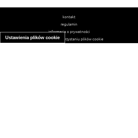
kontakt
regulamin
informacja o prywatności
Ustawienia plików cookie
informacja o wykorzystaniu plików cookie
ułatwienia dostępu
Najpopularniejsze przepisy
spaghetti bolognese
makaron z kurczakiem w sosie śmietanowym
kanapka z indykiem
ratatouille
lahmacun
mac and cheese
zupa minestrone
cannelloni ze szpinakiem i ricottą