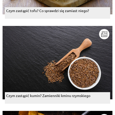
Czym zastąpić tofu? Co sprawdzi się zamiast niego?
Czym zastąpić kumin? Zamienniki kminu rzymskiego