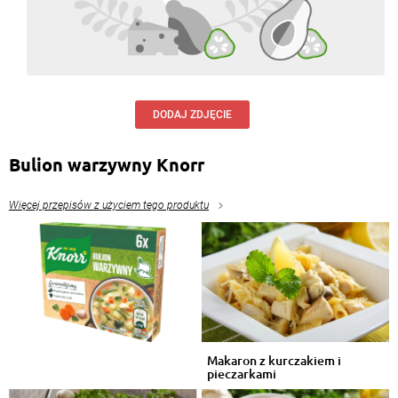
DODAJ ZDJĘCIE
Bulion warzywny Knorr
Więcej przepisów z użyciem tego produktu
Makaron z kurczakiem i
pieczarkami