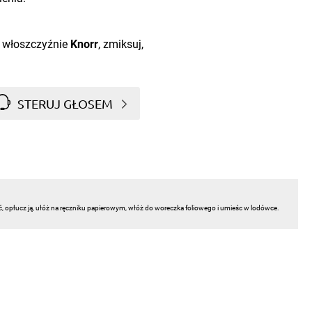
na włoszczyźnie
Knorr
, zmiksuj,
STERUJ GŁOSEM
ć, opłucz ją, ułóż na ręczniku papierowym, włóż do woreczka foliowego i umieśc w lodówce.