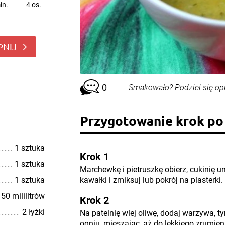
in.
4 os.
PNIJ
0
Smakowało? Podziel się op
Przygotowanie krok po
1 sztuka
Krok 1
1 sztuka
Marchewkę i pietruszkę obierz, cukinię u
1 sztuka
kawałki i zmiksuj lub pokrój na plasterki.
50 mililitrów
Krok 2
2 łyżki
Na patelnię wlej oliwę, dodaj warzywa, 
ogniu, mieszając, aż do lekkiego zrumien