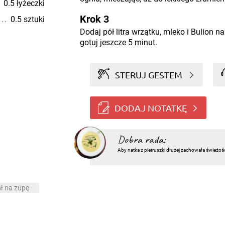
0.5 łyżeczki
Krok 3
0.5 sztuki
Dodaj pół litra wrzątku, mleko i Bulion 
gotuj jeszcze 5 minut.
STERUJ GESTEM
DODAJ NOTATKĘ
Dobra rada:
Aby natka z pietruszki dłużej zachowała świeżoś
ł na zupę