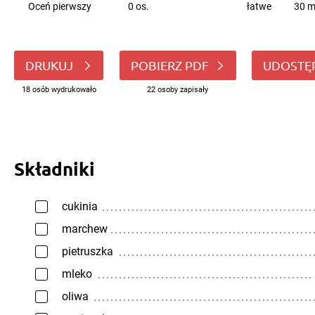
Oceń pierwszy
0 os.
łatwe
30 m
DRUKUJ
POBIERZ PDF
UDOSTĘ
18 osób wydrukowało
22 osoby zapisały
Składniki
cukinia
marchew
pietruszka
mleko
oliwa