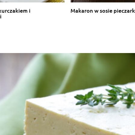
kurczakiem i
Makaron w sosie piecza
i