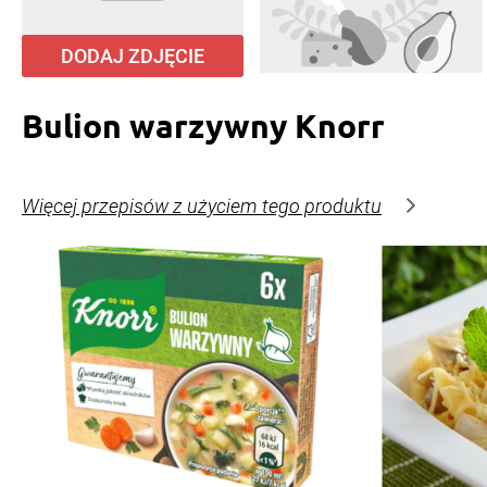
DODAJ ZDJĘCIE
Bulion warzywny Knorr
Więcej przepisów z użyciem tego produktu