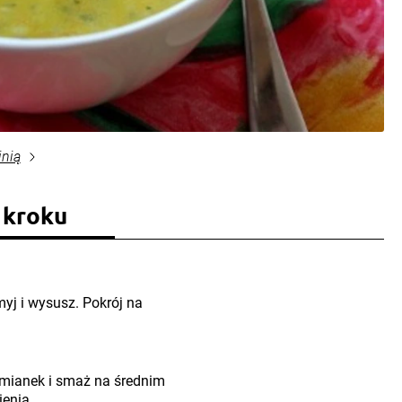
inią
 kroku
myj i wysusz. Pokrój na
tymianek i smaż na średnim
ienia.