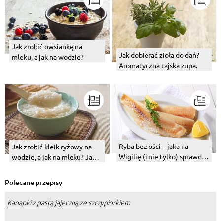
Jak zrobić owsiankę na
Jak dobierać zioła do dań?
mleku, a jak na wodzie?
Aromatyczna tajska zupa.
Ryba bez ości – jaka na
Jak zrobić kleik ryżowy na
Wigilię (i nie tylko) sprawdzi
wodzie, a jak na mleku? Jak
się najlepiej?
podawać tę potrawę?
Polecane przepisy
Kanapki z pastą jajeczną ze szczypiorkiem