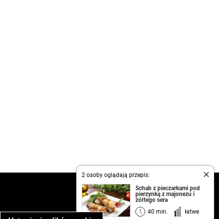
2 osoby oglądają przepis:
kontakt
Schab z pieczarkami pod
pierzynką z majonezu i
regulamin
żółtego sera
informacja o prywatności
40 min.
łatwe