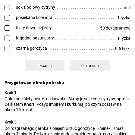
sok z połowy cytryny
null
posiekana kolendra
1 łyżka
filety dowolnej ryby
50 dekagramów
łagodna pasta curry
1 łyżka
czarna gorczyca
0.5 łyżki
EMAIL
LISTONIC
Przygotowanie krok po kroku
Krok 1
Opłukane filety pokrój na kawałki. Skrop je sokiem z cytryny, oprósz
Delikatem
Knorr
. Posyp imbirem i kurkumą, po czym odstaw na
około 15 minut.
Krok 3
Do rozgrzanego garnka z olejem wrzuć gorczycę i kminek i smaż
około 2 minuty. Po tym czasie dodaj pomidory, pastę curry i cukier.