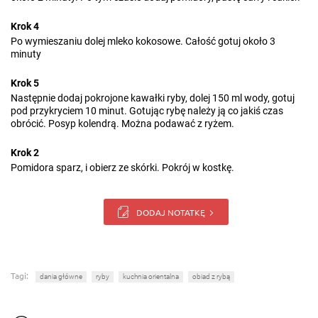
Krok 4
Po wymieszaniu dolej mleko kokosowe. Całość gotuj około 3
minuty
Krok 5
Następnie dodaj pokrojone kawałki ryby, dolej 150 ml wody, gotuj
pod przykryciem 10 minut. Gotując rybę należy ją co jakiś czas
obrócić. Posyp kolendrą. Można podawać z ryżem.
Krok 2
Pomidora sparz, i obierz ze skórki. Pokrój w kostkę.
DODAJ NOTATKĘ
Tagi:
dania główne
ryby
kuchnia orientalna
obiad z rybą