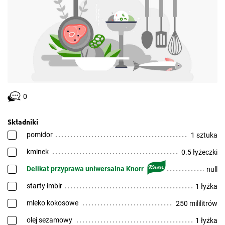
0
Składniki
pomidor
1 sztuka
kminek
0.5 łyżeczki
Delikat przyprawa uniwersalna Knorr
null
starty imbir
1 łyżka
mleko kokosowe
250 mililitrów
olej sezamowy
1 łyżka