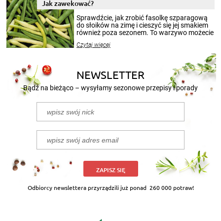
miesięcy. Przygotowanie słoików ze
Jak zawekować?
smakowitą zawartością musi obejmować
patenty, które pozwolą zachować świeżość
Sprawdźcie, jak zrobić fasolkę szparagową
przetworów.
do słoików na zimę i cieszyć się jej smakiem
również poza sezonem. To warzywo możecie
wekować na wiele sposobów. Wykorzystajcie
Czytaj więcej
nasze propozycje!
NEWSLETTER
Bądź na bieżąco – wysyłamy sezonowe przepisy i porady
ZAPISZ SIĘ
Odbiorcy newslettera przyrządzili już ponad
260 000 potraw!