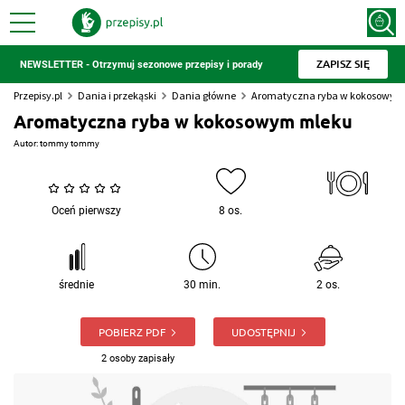
ZAPISZ SIĘ
NEWSLETTER - Otrzymuj sezonowe przepisy i porady
Przepisy.pl
Dania i przekąski
Dania główne
Aromatyczna ryba w kokosowym
Aromatyczna ryba w kokosowym mleku
Autor:
tommy tommy
Oceń pierwszy
8 os.
średnie
30 min.
2 os.
POBIERZ PDF
UDOSTĘPNIJ
2 osoby zapisały