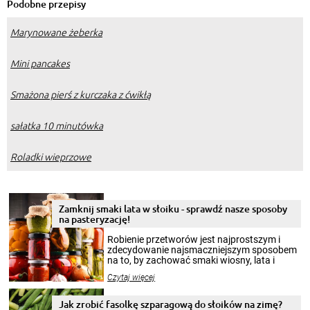
Podobne przepisy
Marynowane żeberka
Mini pancakes
Smażona pierś z kurczaka z ćwikłą
sałatka 10 minutówka
Roladki wieprzowe
Zamknij smaki lata w słoiku - sprawdź nasze sposoby
na pasteryzację!
Robienie przetworów jest najprostszym i
zdecydowanie najsmaczniejszym sposobem
na to, by zachować smaki wiosny, lata i
jesieni na dłużej. Można robić setki zdjęć
Czytaj więcej
krajobrazów, by cieszyć nimi oko w sezonie
zimowym, ale to smaczny posiłek pozwoli w
pełni poczuć atmosferę cieplejszych
Jak zrobić fasolkę szparagową do słoików na zimę?