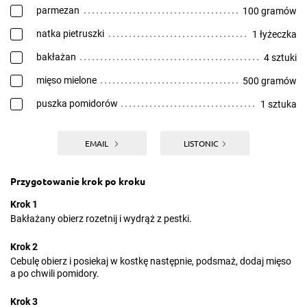
parmezan
100 gramów
natka pietruszki
1 łyżeczka
bakłażan
4 sztuki
mięso mielone
500 gramów
puszka pomidorów
1 sztuka
EMAIL
LISTONIC
Przygotowanie krok po kroku
Krok 1
Bakłażany obierz rozetnij i wydrąż z pestki.
Krok 2
Cebulę obierz i posiekaj w kostkę następnie, podsmaż, dodaj mięso
a po chwili pomidory.
Krok 3