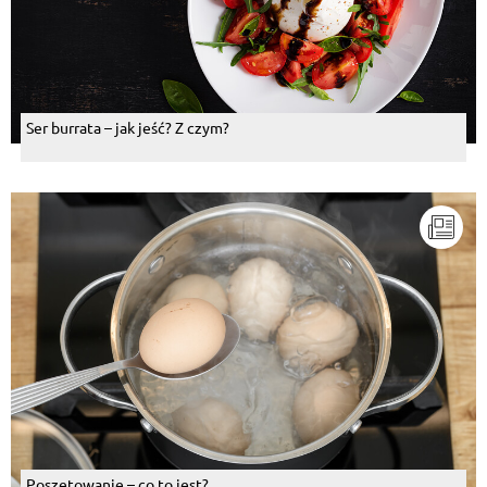
Ser burrata – jak jeść? Z czym?
Poszetowanie – co to jest?