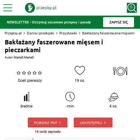
ZAPISZ SIĘ
NEWSLETTER - Otrzymuj sezonowe przepisy i porady
Przepisy.pl
Dania i przekąski
Przystawki
Bakłażany faszerowane mięsem i p
Bakłażany faszerowane mięsem i
pieczarkami
Autor:
MartaS MartaS
Oceń pierwszy
19 os.
średnie
- min.
4 os.
POBIERZ PDF
UDOSTĘPNIJ
14 osób zapisało