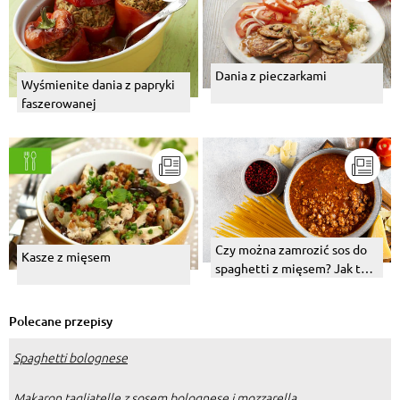
Dania z pieczarkami
Wyśmienite dania z papryki
faszerowanej
Czy można zamrozić sos do
Kasze z mięsem
spaghetti z mięsem? Jak to
zrobić?
Polecane przepisy
Spaghetti bolognese
Makaron tagliatelle z sosem bolognese i mozzarellą