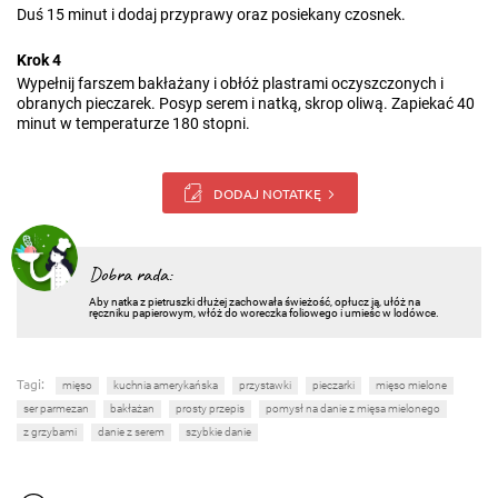
Duś 15 minut i dodaj przyprawy oraz posiekany czosnek.
Krok 4
Wypełnij farszem bakłażany i obłóż plastrami oczyszczonych i
obranych pieczarek. Posyp serem i natką, skrop oliwą. Zapiekać 40
minut w temperaturze 180 stopni.
DODAJ NOTATKĘ
Dobra rada:
Aby natka z pietruszki dłużej zachowała świeżość, opłucz ją, ułóż na
ręczniku papierowym, włóż do woreczka foliowego i umieśc w lodówce.
Tagi:
mięso
kuchnia amerykańska
przystawki
pieczarki
mięso mielone
ser parmezan
bakłażan
prosty przepis
pomysł na danie z mięsa mielonego
z grzybami
danie z serem
szybkie danie