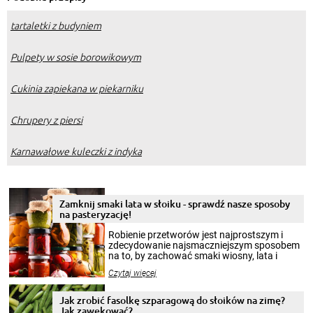
tartaletki z budyniem
Pulpety w sosie borowikowym
Cukinia zapiekana w piekarniku
Chrupery z piersi
Karnawałowe kuleczki z indyka
Zamknij smaki lata w słoiku - sprawdź nasze sposoby
na pasteryzację!
Robienie przetworów jest najprostszym i
zdecydowanie najsmaczniejszym sposobem
na to, by zachować smaki wiosny, lata i
jesieni na dłużej. Można robić setki zdjęć
Czytaj więcej
krajobrazów, by cieszyć nimi oko w sezonie
zimowym, ale to smaczny posiłek pozwoli w
pełni poczuć atmosferę cieplejszych
Jak zrobić fasolkę szparagową do słoików na zimę?
miesięcy. Przygotowanie słoików ze
Jak zawekować?