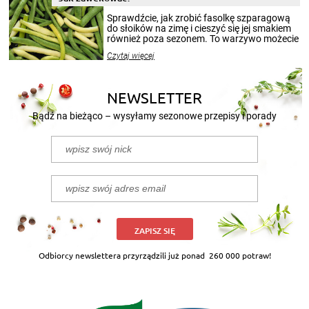
smakowitą zawartością musi obejmować
patenty, które pozwolą zachować świeżość
Sprawdźcie, jak zrobić fasolkę szparagową
przetworów.
do słoików na zimę i cieszyć się jej smakiem
również poza sezonem. To warzywo możecie
wekować na wiele sposobów. Wykorzystajcie
Czytaj więcej
nasze propozycje!
NEWSLETTER
Bądź na bieżąco – wysyłamy sezonowe przepisy i porady
ZAPISZ SIĘ
Odbiorcy newslettera przyrządzili już ponad
260 000 potraw!