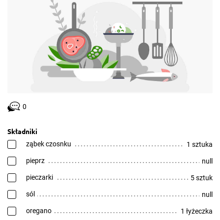
0
Składniki
ząbek czosnku
1 sztuka
pieprz
null
pieczarki
5 sztuk
sól
null
oregano
1 łyżeczka