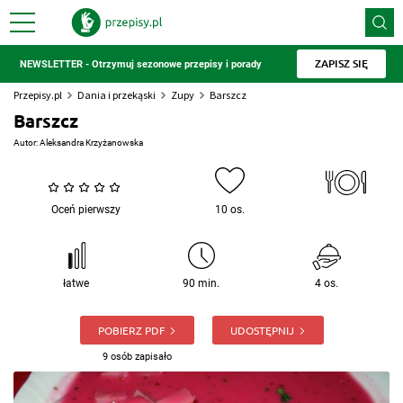
ZAPISZ SIĘ
NEWSLETTER - Otrzymuj sezonowe przepisy i porady
Przepisy.pl
Dania i przekąski
Zupy
Barszcz
Barszcz
Autor:
Aleksandra Krzyżanowska
Oceń pierwszy
10 os.
łatwe
90 min.
4 os.
POBIERZ PDF
UDOSTĘPNIJ
9 osób zapisało