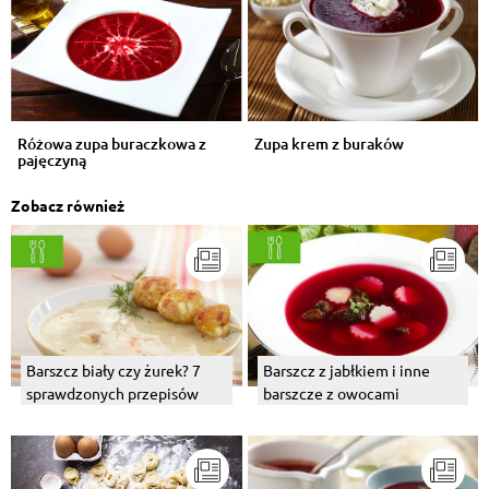
Różowa zupa buraczkowa z
Zupa krem z buraków
pajęczyną
Zobacz również
Barszcz biały czy żurek? 7
Barszcz z jabłkiem i inne
sprawdzonych przepisów
barszcze z owocami