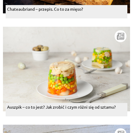
Chateaubriand – przepis. Co to za mięso?
Auszpik – co to jest? Jak zrobić i czym różni się od sztamu?