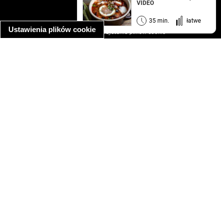
VIDEO
regulamin
informacja o prywatności
35 min.
łatwe
Ustawienia plików cookie
informacja o wykorzystaniu plików cookie
ułatwienia dostępu
Najpopularniejsze przepisy
spaghetti bolognese
makaron z kurczakiem w sosie śmietanowym
kanapka z indykiem
ratatouille
lahmacun
mac and cheese
zupa minestrone
cannelloni ze szpinakiem i ricottą
spaghetti przepisy
makaron z kurczakiem
tagliatelle z kurczakiem