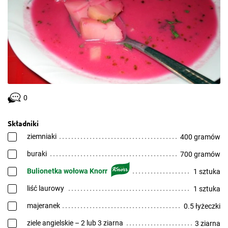
0
Składniki
ziemniaki
400 gramów
buraki
700 gramów
Bulionetka wołowa Knorr
1 sztuka
liść laurowy
1 sztuka
majeranek
0.5 łyżeczki
ziele angielskie – 2 lub 3 ziarna
3 ziarna