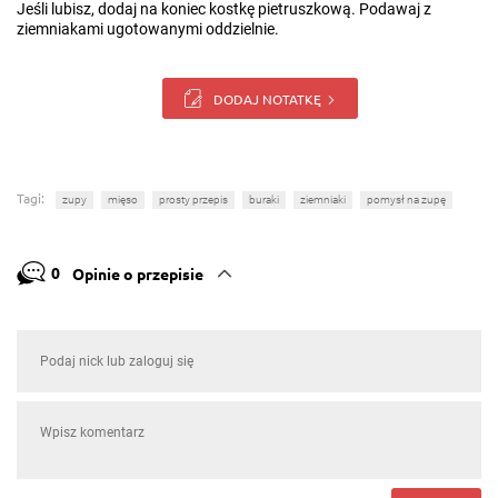
Jeśli lubisz, dodaj na koniec kostkę pietruszkową. Podawaj z
ziemniakami ugotowanymi oddzielnie.
DODAJ NOTATKĘ
Tagi:
zupy
mięso
prosty przepis
buraki
ziemniaki
pomysł na zupę
0
Opinie o przepisie