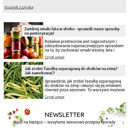
Krupnik z szynką
Zamknij smaki lata w słoiku - sprawdź nasze sposoby
na pasteryzację!
Robienie przetworów jest najprostszym i
zdecydowanie najsmaczniejszym sposobem
na to, by zachować smaki wiosny, lata i
jesieni na dłużej. Można robić setki zdjęć
Czytaj więcej
krajobrazów, by cieszyć nimi oko w sezonie
zimowym, ale to smaczny posiłek pozwoli w
pełni poczuć atmosferę cieplejszych
Jak zrobić fasolkę szparagową do słoików na zimę?
miesięcy. Przygotowanie słoików ze
Jak zawekować?
smakowitą zawartością musi obejmować
patenty, które pozwolą zachować świeżość
Sprawdźcie, jak zrobić fasolkę szparagową
przetworów.
do słoików na zimę i cieszyć się jej smakiem
również poza sezonem. To warzywo możecie
wekować na wiele sposobów. Wykorzystajcie
Czytaj więcej
nasze propozycje!
NEWSLETTER
Bądź na bieżąco – wysyłamy sezonowe przepisy i porady