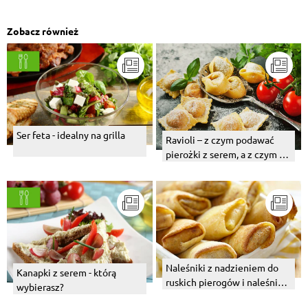
Zobacz również
Ser feta - idealny na grilla
Ravioli – z czym podawać
pierożki z serem, a z czym te
z mięsem?
Naleśniki z nadzieniem do
Kanapki z serem - którą
ruskich pierogów i naleśniki
wybierasz?
ze szpinakiem i serem.