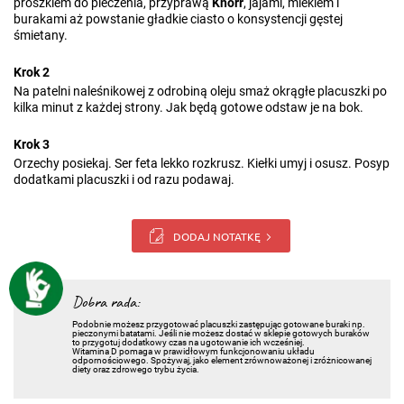
proszkiem do pieczenia, przyprawą
Knorr
, jajami, mlekiem i
burakami aż powstanie gładkie ciasto o konsystencji gęstej
śmietany.
Krok 2
Na patelni naleśnikowej z odrobiną oleju smaż okrągłe placuszki po
kilka minut z każdej strony. Jak będą gotowe odstaw je na bok.
Krok 3
Orzechy posiekaj. Ser feta lekko rozkrusz. Kiełki umyj i osusz. Posyp
dodatkami placuszki i od razu podawaj.
DODAJ NOTATKĘ
Dobra rada:
Podobnie możesz przygotować placuszki zastępując gotowane buraki np.
pieczonymi batatami. Jeśli nie możesz dostać w sklepie gotowych buraków
to przygotuj dodatkowy czas na ugotowanie ich wcześniej.
Witamina D pomaga w prawidłowym funkcjonowaniu układu
odpornościowego. Spożywaj, jako element zrównoważonej i zróżnicowanej
diety oraz zdrowego trybu życia.