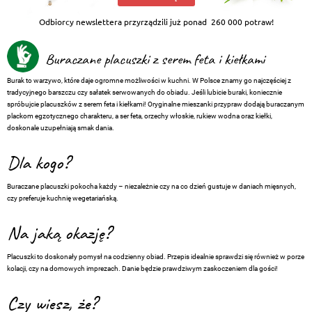
Odbiorcy newslettera przyrządzili już ponad
260 000 potraw!
Buraczane placuszki z serem feta i kiełkami
Burak to warzywo, które daje ogromne możliwości w kuchni. W Polsce znamy go najczęściej z
tradycyjnego barszczu czy sałatek serwowanych do obiadu. Jeśli lubicie buraki, koniecznie
spróbujcie placuszków z serem feta i kiełkami! Oryginalne mieszanki przypraw dodają buraczanym
plackom egzotycznego charakteru, a ser feta, orzechy włoskie, rukiew wodna oraz kiełki,
doskonale uzupełniają smak dania.
Dla kogo?
Buraczane placuszki pokocha każdy – niezależnie czy na co dzień gustuje w daniach mięsnych,
czy preferuje kuchnię wegetariańską.
Na jaką okazję?
Placuszki to doskonały pomysł na codzienny obiad. Przepis idealnie sprawdzi się również w porze
kolacji, czy na domowych imprezach. Danie będzie prawdziwym zaskoczeniem dla gości!
Czy wiesz, że?