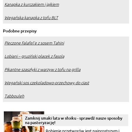
Kanapka z kurczakiem i jajkiem
Wegańska kanapka z tofu BLT
Podobne przepisy
Pieczone Falafel’e z sosem Tahini
Lobiani – gruziński placek z fasolą
Pikantne szaszłyki z warzyw z tofu na grilla
Wegański sos czekoladowo-orzechowy do ciast
Tabbouleh
Zamknij smaki lata w słoiku - sprawdź nasze sposoby
na pasteryzację!
Robienie przetworów jest najprostszym i