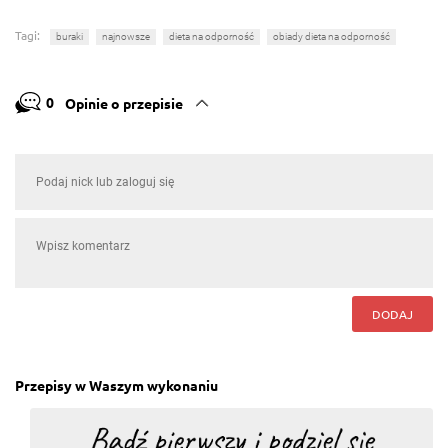
Tagi:
buraki
najnowsze
dieta na odporność
obiady dieta na odporność
0
Opinie o przepisie
DODAJ
Przepisy w Waszym wykonaniu