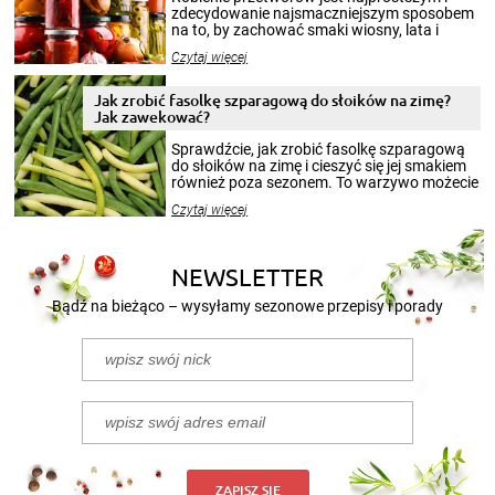
zdecydowanie najsmaczniejszym sposobem
na to, by zachować smaki wiosny, lata i
jesieni na dłużej. Można robić setki zdjęć
Czytaj więcej
krajobrazów, by cieszyć nimi oko w sezonie
zimowym, ale to smaczny posiłek pozwoli w
pełni poczuć atmosferę cieplejszych
Jak zrobić fasolkę szparagową do słoików na zimę?
miesięcy. Przygotowanie słoików ze
Jak zawekować?
smakowitą zawartością musi obejmować
patenty, które pozwolą zachować świeżość
Sprawdźcie, jak zrobić fasolkę szparagową
przetworów.
do słoików na zimę i cieszyć się jej smakiem
również poza sezonem. To warzywo możecie
wekować na wiele sposobów. Wykorzystajcie
Czytaj więcej
nasze propozycje!
NEWSLETTER
Bądź na bieżąco – wysyłamy sezonowe przepisy i porady
ZAPISZ SIĘ