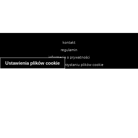
kontakt
regulamin
informacja o prywatności
Ustawienia plików cookie
informacja o wykorzystaniu plików cookie
ułatwienia dostępu
Najpopularniejsze przepisy
spaghetti bolognese
makaron z kurczakiem w sosie śmietanowym
kanapka z indykiem
ratatouille
lahmacun