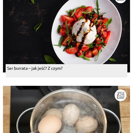
Ser burrata – jak jeść? Z czym?