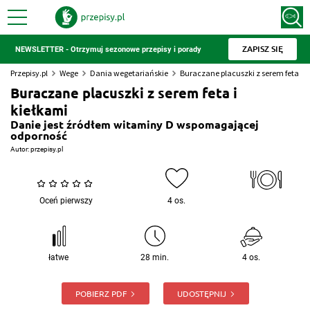
ZAPISZ SIĘ
NEWSLETTER - Otrzymuj sezonowe przepisy i porady
Przepisy.pl
Wege
Dania wegetariańskie
Buraczane placuszki z serem feta i k
Buraczane placuszki z serem feta i
kiełkami
Danie jest źródłem witaminy D wspomagającej
odporność
Autor:
przepisy.pl
Oceń pierwszy
4 os.
łatwe
28 min.
4 os.
POBIERZ PDF
UDOSTĘPNIJ