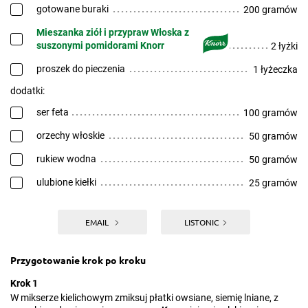
gotowane buraki
200 gramów
Mieszanka ziół i przypraw Włoska z
suszonymi pomidorami Knorr
2 łyżki
proszek do pieczenia
1 łyżeczka
dodatki:
ser feta
100 gramów
orzechy włoskie
50 gramów
rukiew wodna
50 gramów
ulubione kiełki
25 gramów
EMAIL
LISTONIC
Przygotowanie krok po kroku
Krok 1
W mikserze kielichowym zmiksuj płatki owsiane, siemię lniane, z