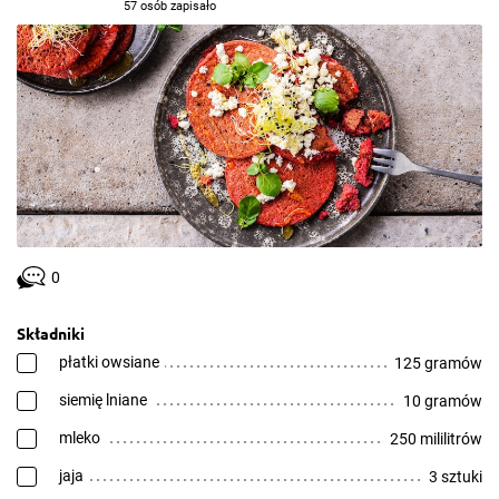
57 osób zapisało
0
Składniki
płatki owsiane
125 gramów
siemię lniane
10 gramów
mleko
250 mililitrów
jaja
3 sztuki