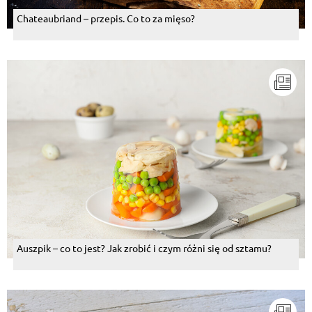
Chateaubriand – przepis. Co to za mięso?
Auszpik – co to jest? Jak zrobić i czym różni się od sztamu?