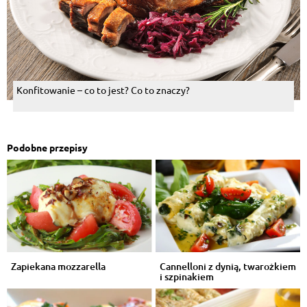
Konfitowanie – co to jest? Co to znaczy?
Podobne przepisy
Zapiekana mozzarella
Cannelloni z dynią, twarożkiem
i szpinakiem