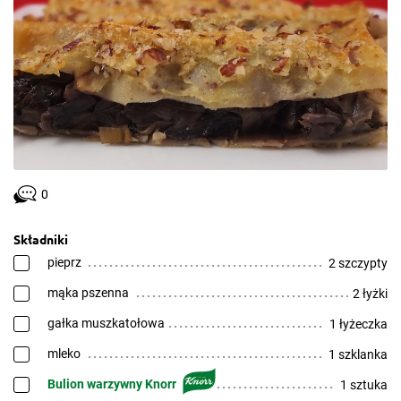
0
Składniki
pieprz
2 szczypty
mąka pszenna
2 łyżki
gałka muszkatołowa
1 łyżeczka
mleko
1 szklanka
Bulion warzywny Knorr
1 sztuka