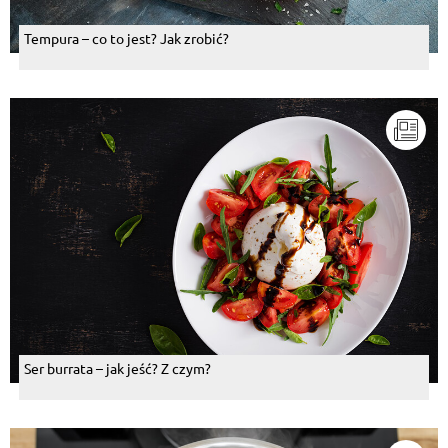
Tempura – co to jest? Jak zrobić?
Ser burrata – jak jeść? Z czym?