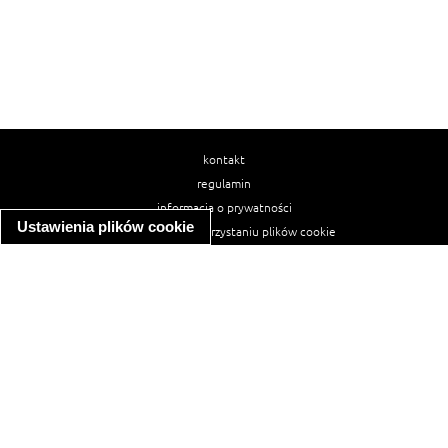
kontakt
regulamin
informacja o prywatności
Ustawienia plików cookie
informacja o wykorzystaniu plików cookie
ułatwienia dostępu
Najpopularniejsze przepisy
spaghetti bolognese
makaron z kurczakiem w sosie śmietanowym
kanapka z indykiem
ratatouille
lahmacun