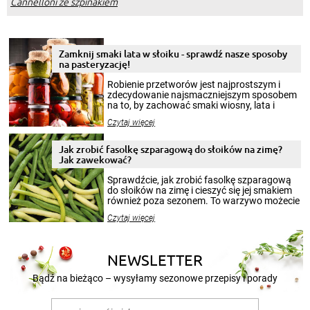
Cannelloni ze szpinakiem
Zamknij smaki lata w słoiku - sprawdź nasze sposoby
na pasteryzację!
Robienie przetworów jest najprostszym i
zdecydowanie najsmaczniejszym sposobem
na to, by zachować smaki wiosny, lata i
jesieni na dłużej. Można robić setki zdjęć
Czytaj więcej
krajobrazów, by cieszyć nimi oko w sezonie
zimowym, ale to smaczny posiłek pozwoli w
pełni poczuć atmosferę cieplejszych
Jak zrobić fasolkę szparagową do słoików na zimę?
miesięcy. Przygotowanie słoików ze
Jak zawekować?
smakowitą zawartością musi obejmować
patenty, które pozwolą zachować świeżość
Sprawdźcie, jak zrobić fasolkę szparagową
przetworów.
do słoików na zimę i cieszyć się jej smakiem
również poza sezonem. To warzywo możecie
wekować na wiele sposobów. Wykorzystajcie
Czytaj więcej
nasze propozycje!
NEWSLETTER
Bądź na bieżąco – wysyłamy sezonowe przepisy i porady