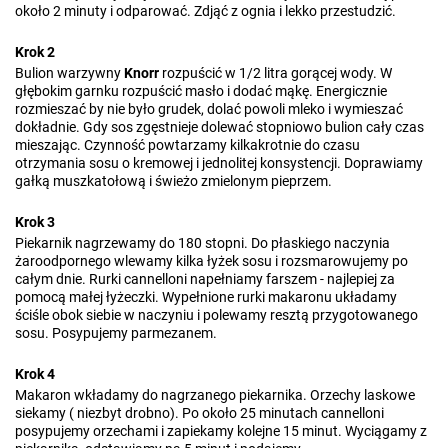
około 2 minuty i odparować. Zdjąć z ognia i lekko przestudzić.
Krok 2
Bulion warzywny
Knorr
rozpuścić w 1/2 litra gorącej wody. W
głębokim garnku rozpuścić masło i dodać mąkę. Energicznie
rozmieszać by nie było grudek, dolać powoli mleko i wymieszać
dokładnie. Gdy sos zgęstnieje dolewać stopniowo bulion cały czas
mieszając. Czynność powtarzamy kilkakrotnie do czasu
otrzymania sosu o kremowej i jednolitej konsystencji. Doprawiamy
gałką muszkatołową i świeżo zmielonym pieprzem.
Krok 3
Piekarnik nagrzewamy do 180 stopni. Do płaskiego naczynia
żaroodpornego wlewamy kilka łyżek sosu i rozsmarowujemy po
całym dnie. Rurki cannelloni napełniamy farszem - najlepiej za
pomocą małej łyżeczki. Wypełnione rurki makaronu układamy
ściśle obok siebie w naczyniu i polewamy resztą przygotowanego
sosu. Posypujemy parmezanem.
Krok 4
Makaron wkładamy do nagrzanego piekarnika. Orzechy laskowe
siekamy ( niezbyt drobno). Po około 25 minutach cannelloni
posypujemy orzechami i zapiekamy kolejne 15 minut. Wyciągamy z