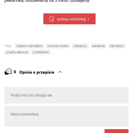
piekarnika, odstawiamy na 5 minut i podajemy.
DODAJ NOTATKĘ
Tagi:
makaron cannelloni
kuchnia włoska
makarony
pieczenie
cannelloni
orzechy laskowe
z orzechami
0
Opinie o przepisie