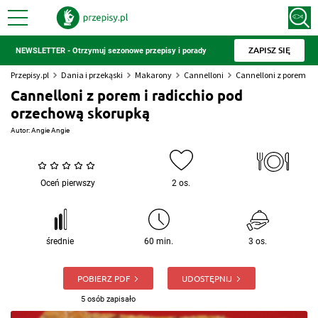
ZAPISZ SIĘ
NEWSLETTER - Otrzymuj sezonowe przepisy i porady
Przepisy.pl
Dania i przekąski
Makarony
Cannelloni
Cannelloni z porem i 
Cannelloni z porem i radicchio pod
orzechową skorupką
Autor:
Angie Angie
Oceń pierwszy
2 os.
średnie
60 min.
3 os.
POBIERZ PDF
UDOSTĘPNIJ
5 osób zapisało