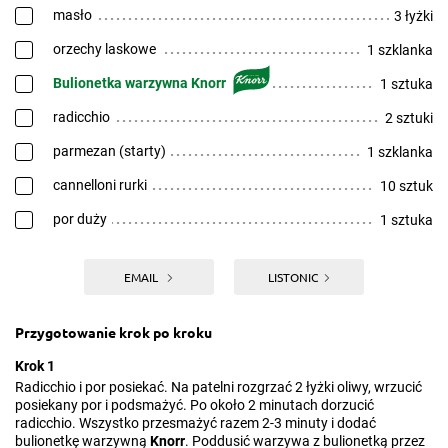
masło
3 łyżki
orzechy laskowe
1 szklanka
Bulionetka warzywna Knorr
1 sztuka
radicchio
2 sztuki
parmezan (starty)
1 szklanka
cannelloni rurki
10 sztuk
por duży
1 sztuka
EMAIL
LISTONIC
Przygotowanie krok po kroku
Krok 1
Radicchio i por posiekać. Na patelni rozgrzać 2 łyżki oliwy, wrzucić
posiekany por i podsmażyć. Po około 2 minutach dorzucić
radicchio. Wszystko przesmażyć razem 2-3 minuty i dodać
bulionetkę warzywną
Knorr
. Poddusić warzywa z bulionetką przez