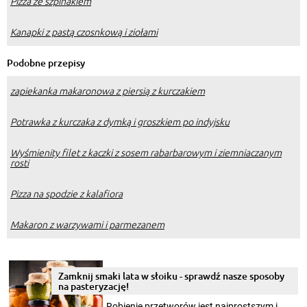
Pizza ze szpinakiem
Kanapki z pastą czosnkową i ziołami
Podobne przepisy
zapiekanka makaronowa z piersią z kurczakiem
Potrawka z kurczaka z dymką i groszkiem po indyjsku
Wyśmienity filet z kaczki z sosem rabarbarowym i ziemniaczanym
rosti
Pizza na spodzie z kalafiora
Makaron z warzywami i parmezanem
Zamknij smaki lata w słoiku - sprawdź nasze sposoby
na pasteryzację!
Robienie przetworów jest najprostszym i