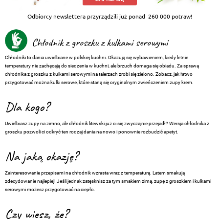
Odbiorcy newslettera przyrządzili już ponad
260 000 potraw!
Chłodnik z groszku z kulkami serowymi
Chłodniki to dania uwielbiane w polskiej kuchni. Okazują się wybawieniem, kiedy letnie
temperatury nie zachęcają do siedzenia w kuchni, ale brzuch domaga się obiadu. Za sprawą
chłodnika z groszku z kulkami serowymi na talerzach zrobi się zielono. Zobacz, jak łatwo
przygotować można kulki serowe, które staną się oryginalnym zwieńczeniem zupy krem.
Dla kogo?
Uwielbiasz zupy na zimno, ale chłodnik litewski już ci się zwyczajnie przejadł? Wersja chłodnika z
groszku pozwoli ci odkryć ten rodzaj dania na nowo i ponownie rozbudzić apetyt.
Na jaką okazję?
Zainteresowanie przepisami na chłodnik wzrasta wraz z temperaturą. Latem smakują
zdecydowanie najlepiej! Jeśli jednak zatęsknisz za tym smakiem zimą, zupę z groszkiem i kulkami
serowymi możesz przygotować na ciepło.
Czy wiesz, że?