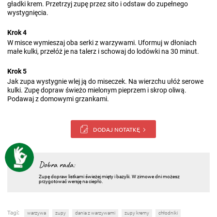
gładki krem. Przetrzyj zupę przez sito i odstaw do zupełnego
wystygnięcia.
Krok 4
W misce wymieszaj oba serki z warzywami. Uformuj w dłoniach
małe kulki, przełóż je na talerz i schowaj do lodówki na 30 minut.
Krok 5
Jak zupa wystygnie wlej ją do miseczek. Na wierzchu ułóż serowe
kulki. Zupę dopraw świeżo mielonym pieprzem i skrop oliwą.
Podawaj z domowymi grzankami.
DODAJ NOTATKĘ
Dobra rada:
Zupę dopraw listkami świeżej mięty i bazylii. W zimowe dni możesz
przygotować wersję na ciepło.
Tagi:
warzywa
zupy
dania z warzywami
zupy kremy
chłodniki