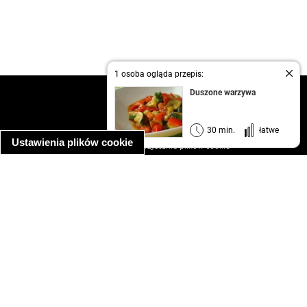
1 osoba ogląda przepis:
Duszone warzywa
kontakt
regulamin
informacja o prywatności
30 min.
łatwe
Ustawienia plików cookie
informacja o wykorzystaniu plików cookie
ułatwienia dostępu
Najpopularniejsze przepisy
spaghetti bolognese
makaron z kurczakiem w sosie śmietanowym
kanapka z indykiem
ratatouille
lahmacun