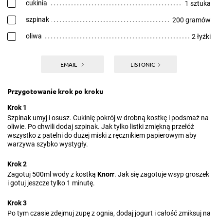
cukinia
1 sztuka
szpinak
200 gramów
oliwa
2 łyżki
EMAIL
LISTONIC
Przygotowanie krok po kroku
Krok 1
Szpinak umyj i osusz. Cukinię pokrój w drobną kostkę i podsmaż na
oliwie. Po chwili dodaj szpinak. Jak tylko listki zmiękną przełóż
wszystko z patelni do dużej miski z ręcznikiem papierowym aby
warzywa szybko wystygły.
Krok 2
Zagotuj 500ml wody z kostką
Knorr
. Jak się zagotuje wsyp groszek
i gotuj jeszcze tylko 1 minutę.
Krok 3
Po tym czasie zdejmuj zupę z ognia, dodaj jogurt i całość zmiksuj na