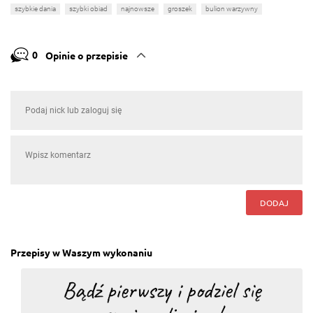
szybkie dania
szybki obiad
najnowsze
groszek
bulion warzywny
0
Opinie o przepisie
DODAJ
Przepisy w Waszym wykonaniu