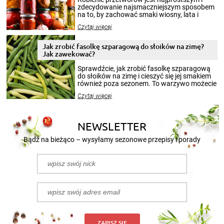
zdecydowanie najsmaczniejszym sposobem
na to, by zachować smaki wiosny, lata i
jesieni na dłużej. Można robić setki zdjęć
Czytaj więcej
krajobrazów, by cieszyć nimi oko w sezonie
zimowym, ale to smaczny posiłek pozwoli w
pełni poczuć atmosferę cieplejszych
Jak zrobić fasolkę szparagową do słoików na zimę?
miesięcy. Przygotowanie słoików ze
Jak zawekować?
smakowitą zawartością musi obejmować
patenty, które pozwolą zachować świeżość
Sprawdźcie, jak zrobić fasolkę szparagową
przetworów.
do słoików na zimę i cieszyć się jej smakiem
również poza sezonem. To warzywo możecie
wekować na wiele sposobów. Wykorzystajcie
Czytaj więcej
nasze propozycje!
NEWSLETTER
Bądź na bieżąco – wysyłamy sezonowe przepisy i porady
ZAPISZ SIĘ