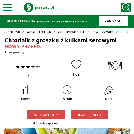
ZAPISZ SIĘ
NEWSLETTER - Otrzymuj sezonowe przepisy i porady
Przepisy.pl
Dania i przekąski
Dania główne
Dania z warzywami
Chłodnik 
Chłodnik z groszku z kulkami serowymi
NOWY PRZEPIS
Autor:
przepisy.pl
8
1 os.
łatwe
15 min.
4 os.
POBIERZ PDF
UDOSTĘPNIJ
47 osób zapisało