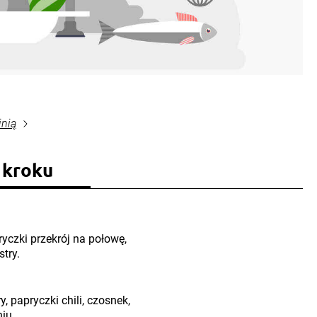
inią
 kroku
yczki przekrój na połowę,
stry.
y, papryczki chili, czosnek,
iu.