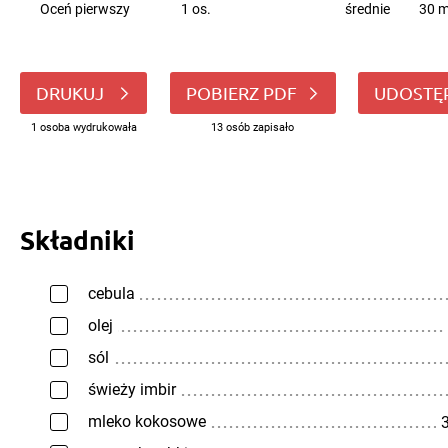
Oceń pierwszy
1 os.
średnie
30 m
DRUKUJ
POBIERZ PDF
UDOSTĘ
1 osoba wydrukowała
13 osób zapisało
Składniki
cebula
olej
sól
świeży imbir
mleko kokosowe
3