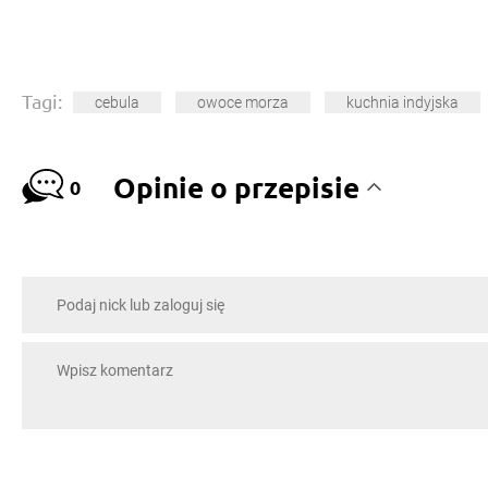
Tagi:
cebula
owoce morza
kuchnia indyjska
Opinie o przepisie
0