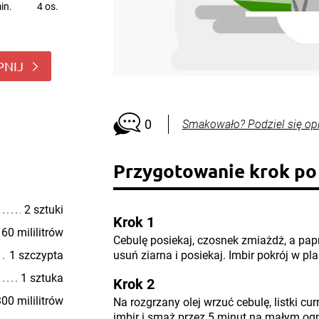
in.
4 os.
PNIJ
0
Smakowało? Podziel się op
Przygotowanie krok po
2 sztuki
Krok 1
60 mililitrów
Cebulę posiekaj, czosnek zmiażdż, a papr
1 szczypta
usuń ziarna i posiekaj. Imbir pokrój w pla
1 sztuka
Krok 2
00 mililitrów
Na rozgrzany olej wrzuć cebulę, listki curr
imbir i smaż przez 5 minut na małym ogn