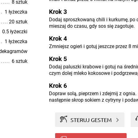
8 sztuk
Krok 3
1 łyżeczka
Dodaj sproszkowaną chili i kurkumę, po 
20 sztuk
mieszaj do czasu, gdy sos się zagotuje.
0.5 łyżeczki
Krok 4
1 łyżeczka
Zmniejsz ogień i gotuj jeszcze przez 8 mi
 dekagramów
Krok 5
6 sztuk
Dodaj paluszki krabowe i gotuj na średn
czym dolej mleko kokosowe i podgrzewaj
Krok 6
Dopraw solą, pieprzem i zdejmij z ognia.
następnie skrop sokiem z cytryny i poda
STERUJ GESTEM