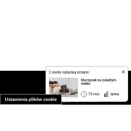
2 osoby oglądają przepis:
kontakt
Murzynek na zsiadłym
mleku
regulamin
informacja o prywatności
75 min.
łatwe
Ustawienia plików cookie
informacja o wykorzystaniu plików cookie
ułatwienia dostępu
Najpopularniejsze przepisy
spaghetti bolognese