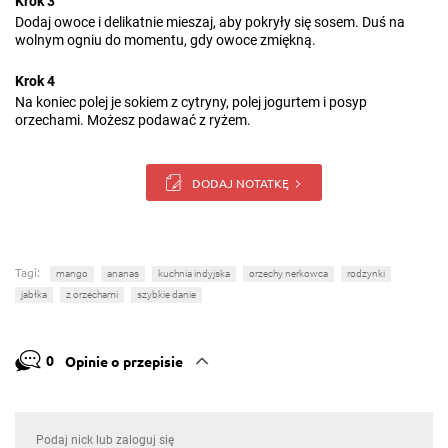
Krok 3
Dodaj owoce i delikatnie mieszaj, aby pokryły się sosem. Duś na
wolnym ogniu do momentu, gdy owoce zmiękną.
Krok 4
Na koniec polej je sokiem z cytryny, polej jogurtem i posyp
orzechami. Możesz podawać z ryżem.
DODAJ NOTATKĘ
Tagi:
mango
ananas
kuchnia indyjska
orzechy nerkowca
rodzynki
jabłka
z orzechami
szybkie danie
0
Opinie o przepisie