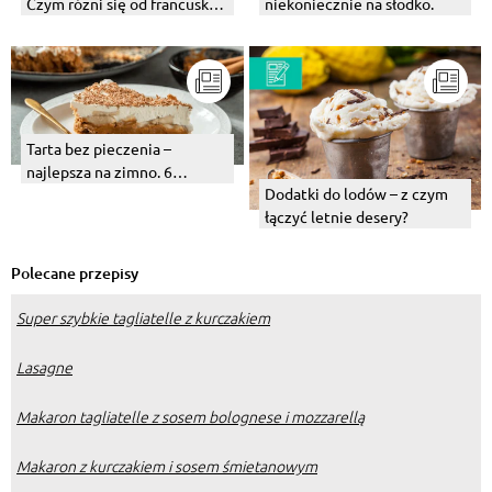
Czym różni się od francuskiej
niekoniecznie na słodko.
wersji deseru?
Tarta bez pieczenia –
najlepsza na zimno. 6
Dodatki do lodów – z czym
pysznych, owocowych
łączyć letnie desery?
propozycji
Polecane przepisy
Super szybkie tagliatelle z kurczakiem
Lasagne
Makaron tagliatelle z sosem bolognese i mozzarellą
Makaron z kurczakiem i sosem śmietanowym