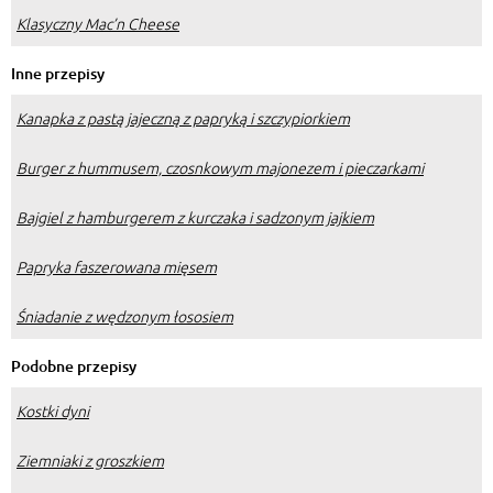
Klasyczny Mac’n Cheese
Inne przepisy
Kanapka z pastą jajeczną z papryką i szczypiorkiem
Burger z hummusem, czosnkowym majonezem i pieczarkami
Bajgiel z hamburgerem z kurczaka i sadzonym jajkiem
Papryka faszerowana mięsem
Śniadanie z wędzonym łososiem
Podobne przepisy
Kostki dyni
Ziemniaki z groszkiem