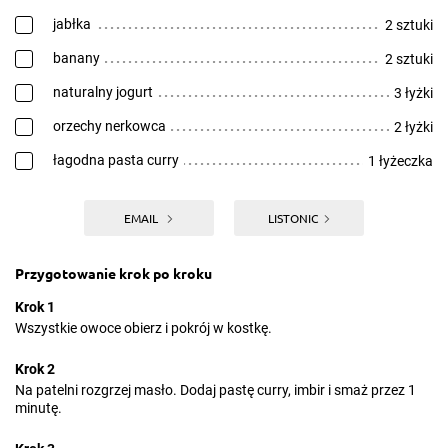
jabłka
2 sztuki
banany
2 sztuki
naturalny jogurt
3 łyżki
orzechy nerkowca
2 łyżki
łagodna pasta curry
1 łyżeczka
EMAIL
LISTONIC
Przygotowanie krok po kroku
Krok 1
Wszystkie owoce obierz i pokrój w kostkę.
Krok 2
Na patelni rozgrzej masło. Dodaj pastę curry, imbir i smaż przez 1
minutę.