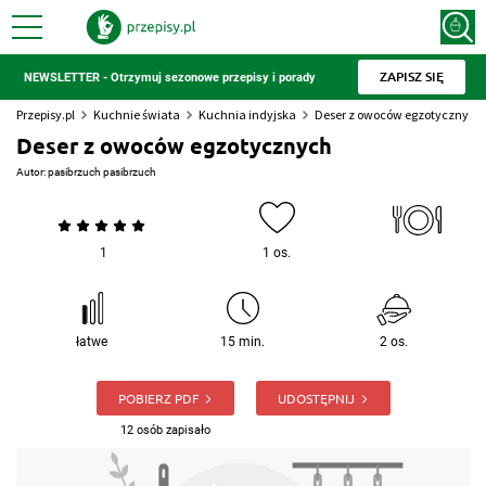
ZAPISZ SIĘ
NEWSLETTER - Otrzymuj sezonowe przepisy i porady
Przepisy.pl
Kuchnie świata
Kuchnia indyjska
Deser z owoców egzotycznych
Deser z owoców egzotycznych
Autor:
pasibrzuch pasibrzuch
1
1 os.
łatwe
15 min.
2 os.
POBIERZ PDF
UDOSTĘPNIJ
12 osób zapisało