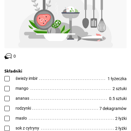
0
Składniki
świeży imbir
1 łyżeczka
mango
2 sztuki
ananas
0.5 sztuki
rodzynki
7 dekagramów
masło
2 łyżki
sok z cytryny
2 łyżki