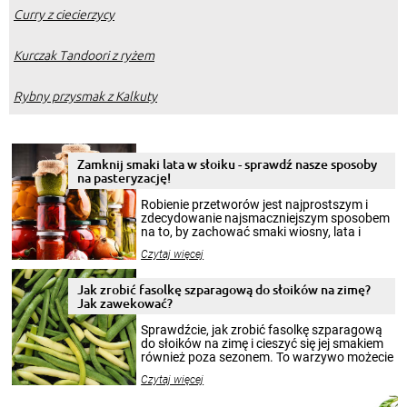
Curry z ciecierzycy
Kurczak Tandoori z ryżem
Rybny przysmak z Kalkuty
Zamknij smaki lata w słoiku - sprawdź nasze sposoby
na pasteryzację!
Robienie przetworów jest najprostszym i
zdecydowanie najsmaczniejszym sposobem
na to, by zachować smaki wiosny, lata i
jesieni na dłużej. Można robić setki zdjęć
Czytaj więcej
krajobrazów, by cieszyć nimi oko w sezonie
zimowym, ale to smaczny posiłek pozwoli w
pełni poczuć atmosferę cieplejszych
Jak zrobić fasolkę szparagową do słoików na zimę?
miesięcy. Przygotowanie słoików ze
Jak zawekować?
smakowitą zawartością musi obejmować
patenty, które pozwolą zachować świeżość
Sprawdźcie, jak zrobić fasolkę szparagową
przetworów.
do słoików na zimę i cieszyć się jej smakiem
również poza sezonem. To warzywo możecie
wekować na wiele sposobów. Wykorzystajcie
Czytaj więcej
nasze propozycje!