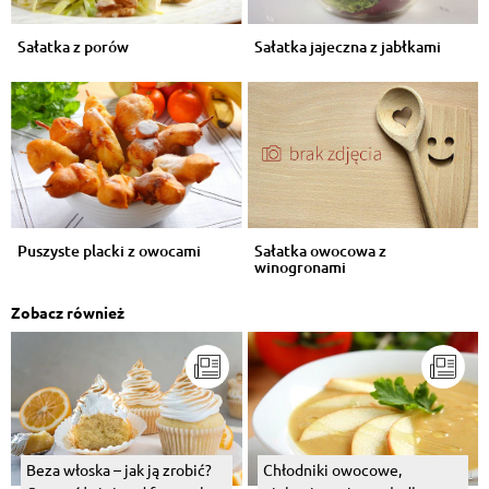
Sałatka z porów
Sałatka jajeczna z jabłkami
Puszyste placki z owocami
Sałatka owocowa z
winogronami
Zobacz również
Beza włoska – jak ją zrobić?
Chłodniki owocowe,