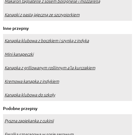
Makaron tagliatelle z sosem bolognese i mozzarellą
Kanapki z pastą jajeczną ze szczypiorkiem
Inne przepisy
Kanapka klubowa z boczkiem i szynką z indyka
Mini kanapeczki
Kanapka z grillowanym roślinnym a'la kurczakiem
Kremowa kanapka z indykiem
Kanapka klubowa do szkoły
Podobne przepisy
Pyszna zapiekanka z cukinii
Fasolka szparagowa w sosie serowym