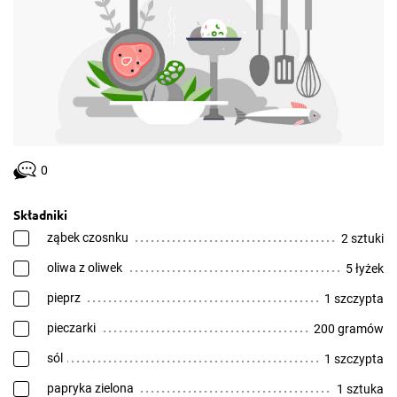
0
Składniki
ząbek czosnku
2 sztuki
oliwa z oliwek
5 łyżek
pieprz
1 szczypta
pieczarki
200 gramów
sól
1 szczypta
papryka zielona
1 sztuka