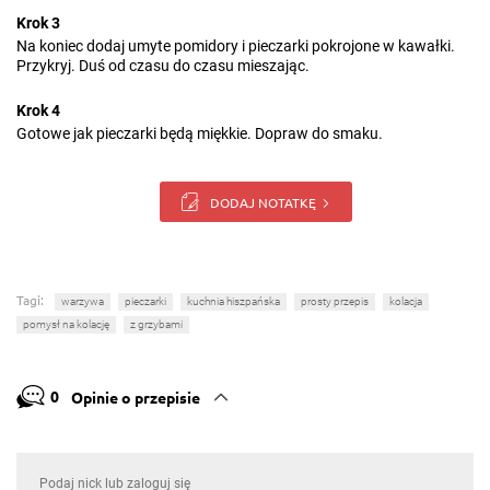
Krok 3
Na koniec dodaj umyte pomidory i pieczarki pokrojone w kawałki.
Przykryj. Duś od czasu do czasu mieszając.
Krok 4
Gotowe jak pieczarki będą miękkie. Dopraw do smaku.
DODAJ NOTATKĘ
Tagi:
warzywa
pieczarki
kuchnia hiszpańska
prosty przepis
kolacja
pomysł na kolację
z grzybami
0
Opinie o przepisie