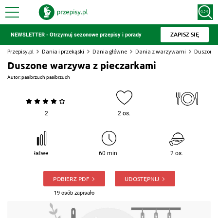
ZAPISZ SIĘ
NEWSLETTER - Otrzymuj sezonowe przepisy i porady
Przepisy.pl
Dania i przekąski
Dania główne
Dania z warzywami
Duszone 
Duszone warzywa z pieczarkami
Autor:
pasibrzuch pasibrzuch
2
2 os.
łatwe
60 min.
2 os.
POBIERZ PDF
UDOSTĘPNIJ
19 osób zapisało