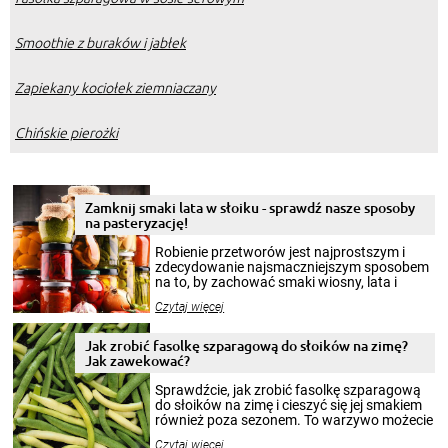
Smoothie z buraków i jabłek
Zapiekany kociołek ziemniaczany
Chińskie pierożki
Zamknij smaki lata w słoiku - sprawdź nasze sposoby
na pasteryzację!
Robienie przetworów jest najprostszym i
zdecydowanie najsmaczniejszym sposobem
na to, by zachować smaki wiosny, lata i
jesieni na dłużej. Można robić setki zdjęć
Czytaj więcej
krajobrazów, by cieszyć nimi oko w sezonie
zimowym, ale to smaczny posiłek pozwoli w
pełni poczuć atmosferę cieplejszych
Jak zrobić fasolkę szparagową do słoików na zimę?
miesięcy. Przygotowanie słoików ze
Jak zawekować?
smakowitą zawartością musi obejmować
patenty, które pozwolą zachować świeżość
Sprawdźcie, jak zrobić fasolkę szparagową
przetworów.
do słoików na zimę i cieszyć się jej smakiem
również poza sezonem. To warzywo możecie
wekować na wiele sposobów. Wykorzystajcie
Czytaj więcej