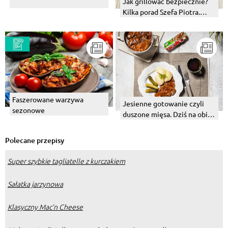
Jak grillować bezpiecznie?
Kilka porad Szefa Piotra.
Warzywa z grilla.
Faszerowane warzywa
Jesienne gotowanie czyli
sezonowe
duszone mięsa. Dziś na obiad
bitki wołowe.
Polecane przepisy
Super szybkie tagliatelle z kurczakiem
Sałatka jarzynowa
Klasyczny Mac’n Cheese