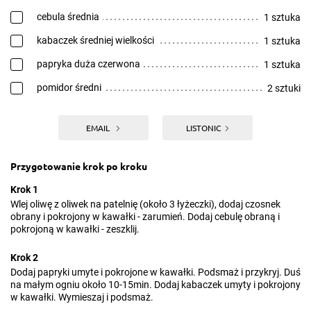
cebula średnia
1 sztuka
kabaczek średniej wielkości
1 sztuka
papryka duża czerwona
1 sztuka
pomidor średni
2 sztuki
EMAIL
LISTONIC
Przygotowanie krok po kroku
Krok 1
Wlej oliwę z oliwek na patelnię (około 3 łyżeczki), dodaj czosnek
obrany i pokrojony w kawałki - zarumień. Dodaj cebulę obraną i
pokrojoną w kawałki - zeszklij.
Krok 2
Dodaj papryki umyte i pokrojone w kawałki. Podsmaż i przykryj. Duś
na małym ogniu około 10-15min. Dodaj kabaczek umyty i pokrojony
w kawałki. Wymieszaj i podsmaż.