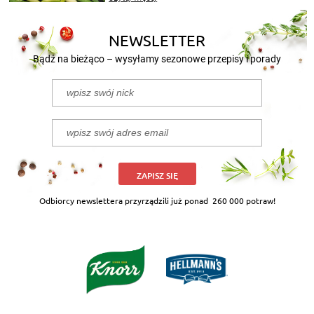
nasze propozycje!
NEWSLETTER
Bądź na bieżąco – wysyłamy sezonowe przepisy i porady
ZAPISZ SIĘ
Odbiorcy newslettera przyrządzili już ponad
260 000 potraw!