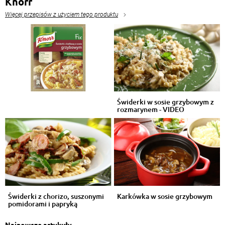
Knorr
Więcej przepisów z użyciem tego produktu
Świderki w sosie grzybowym z
rozmarynem - VIDEO
Świderki z chorizo, suszonymi
Karkówka w sosie grzybowym
pomidorami i papryką
Najnowsze artykuły