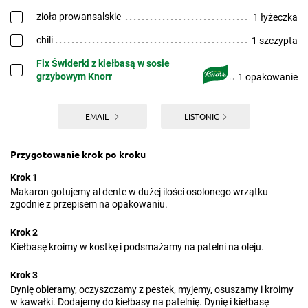
zioła prowansalskie
1 łyżeczka
chili
1 szczypta
Fix Świderki z kiełbasą w sosie
grzybowym Knorr
1 opakowanie
EMAIL
LISTONIC
Przygotowanie krok po kroku
Krok 1
Makaron gotujemy al dente w dużej ilości osolonego wrzątku
zgodnie z przepisem na opakowaniu.
Krok 2
Kiełbasę kroimy w kostkę i podsmażamy na patelni na oleju.
Krok 3
Dynię obieramy, oczyszczamy z pestek, myjemy, osuszamy i kroimy
w kawałki. Dodajemy do kiełbasy na patelnię. Dynię i kiełbasę