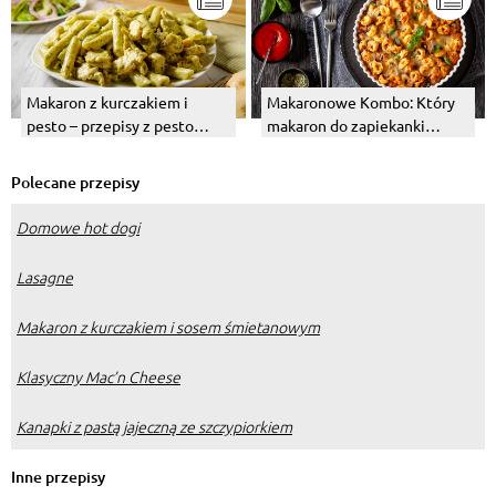
Makaron z kurczakiem i
Makaronowe Kombo: Który
pesto – przepisy z pesto
makaron do zapiekanki
bazyliowym i pomidorowym
Zapiefix daje najlepszy
efekt?
Polecane przepisy
Domowe hot dogi
Lasagne
Makaron z kurczakiem i sosem śmietanowym
Klasyczny Mac’n Cheese
Kanapki z pastą jajeczną ze szczypiorkiem
Inne przepisy