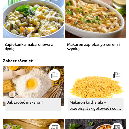
Zapiekanka makaronowa z
Makaron zapiekany z serem i
dynią
szynką
Zobacz również
Jak zrobić makaron?
Makaron kritharaki –
przepisy. Jak gotować i co to
jest?