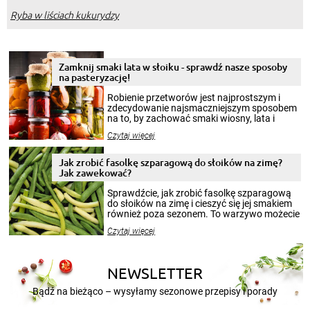
Ryba w liściach kukurydzy
Zamknij smaki lata w słoiku - sprawdź nasze sposoby
na pasteryzację!
Robienie przetworów jest najprostszym i
zdecydowanie najsmaczniejszym sposobem
na to, by zachować smaki wiosny, lata i
jesieni na dłużej. Można robić setki zdjęć
Czytaj więcej
krajobrazów, by cieszyć nimi oko w sezonie
zimowym, ale to smaczny posiłek pozwoli w
pełni poczuć atmosferę cieplejszych
Jak zrobić fasolkę szparagową do słoików na zimę?
miesięcy. Przygotowanie słoików ze
Jak zawekować?
smakowitą zawartością musi obejmować
patenty, które pozwolą zachować świeżość
Sprawdźcie, jak zrobić fasolkę szparagową
przetworów.
do słoików na zimę i cieszyć się jej smakiem
również poza sezonem. To warzywo możecie
wekować na wiele sposobów. Wykorzystajcie
Czytaj więcej
nasze propozycje!
NEWSLETTER
Bądź na bieżąco – wysyłamy sezonowe przepisy i porady