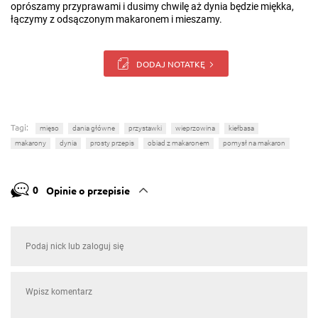
oprószamy przyprawami i dusimy chwilę aż dynia będzie miękka,
łączymy z odsączonym makaronem i mieszamy.
DODAJ NOTATKĘ
Tagi:
mięso
dania główne
przystawki
wieprzowina
kiełbasa
makarony
dynia
prosty przepis
obiad z makaronem
pomysł na makaron
0
Opinie o przepisie