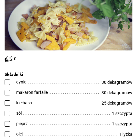
0
Składniki
dynia
30 dekagramów
makaron farfalle
30 dekagramów
kiełbasa
25 dekagramów
sól
1 szczypta
pieprz
1 szczypta
olej
1 łyżka