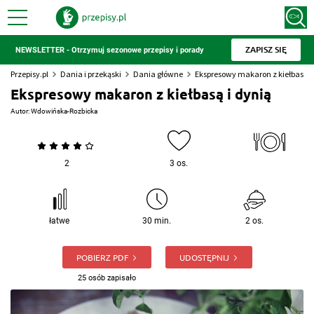
ZAPISZ SIĘ
NEWSLETTER - Otrzymuj sezonowe przepisy i porady
Przepisy.pl
Dania i przekąski
Dania główne
Ekspresowy makaron z kiełbasą i
Ekspresowy makaron z kiełbasą i dynią
Autor:
Wdowińska-Rozbicka
2
3 os.
łatwe
30 min.
2 os.
POBIERZ PDF
UDOSTĘPNIJ
25 osób zapisało