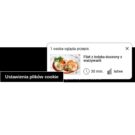
1 osoba ogląda przepis:
kontakt
Filet z indyka duszony z
warzywami
regulamin
informacja o prywatności
30 min.
łatwe
Ustawienia plików cookie
informacja o wykorzystaniu plików cookie
ułatwienia dostępu
Najpopularniejsze przepisy
spaghetti bolognese
makaron z kurczakiem w sosie śmietanowym
kanapka z indykiem
ratatouille