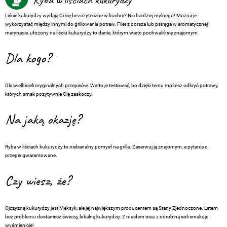
Liście kukurydzy wydają Ci się bezużyteczne w kuchni? Nic bardziej mylnego! Można je
wykorzystać między innymi do grillowania potraw. Filet z dorsza lub pstrąga w aromatycznej
marynacie, ułożony na liściu kukurydzy to danie, którym warto pochwalić się znajomym.
Dla kogo?
Dla wielbicieli oryginalnych przepisów. Warto je testować, bo dzięki temu możesz odkryć potrawy,
których smak pozytywnie Cię zaskoczy.
Na jaką okazję?
Ryba w liściach kukurydzy to niebanalny pomysł na grilla. Zaserwuj ją znajomym, a pytania o
przepis gwarantowane.
Czy wiesz, że?
Ojczyzną kukurydzy jest Meksyk, ale jej największym producentem są Stany Zjednoczone. Latem
bez problemu dostaniesz świeżą, lokalną kukurydzę. Z masłem oraz z odrobiną soli smakuje
wyśmienicie!