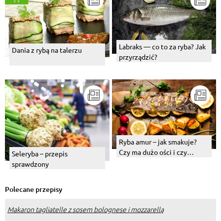
Labraks — co to za ryba? Jak
Dania z rybą na talerzu
przyrządzić?
Ryba amur – jak smakuje?
Czy ma dużo ości i czy
Seleryba – przepis
sprawdzi się na Wigilię?
sprawdzony
Polecane przepisy
Makaron tagliatelle z sosem bolognese i mozzarellą