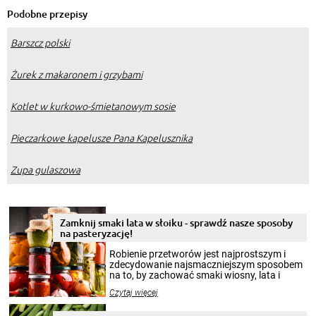
Podobne przepisy
Barszcz polski
Żurek z makaronem i grzybami
Kotlet w kurkowo-śmietanowym sosie
Pieczarkowe kapelusze Pana Kapelusznika
Zupa gulaszowa
Zamknij smaki lata w słoiku - sprawdź nasze sposoby
na pasteryzację!
Robienie przetworów jest najprostszym i
zdecydowanie najsmaczniejszym sposobem
na to, by zachować smaki wiosny, lata i
jesieni na dłużej. Można robić setki zdjęć
Czytaj więcej
krajobrazów, by cieszyć nimi oko w sezonie
zimowym, ale to smaczny posiłek pozwoli w