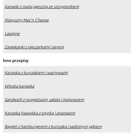
Kanapki z pastą jajeczną ze szczypiorkiem
Klasyczny Mac’n Cheese
Lasagne
Zapiekanki z pieczarkami i serem
Inne przepisy
Kanapka z kurczakiem i warzywami
Włoska kanapka
Sandwich z nuggetsami, sałatą i majonezem
Kanapka hawajska z szynką i ananasem
Bajgiel z hamburgerem z kurczaka i sadzonym jajkiem