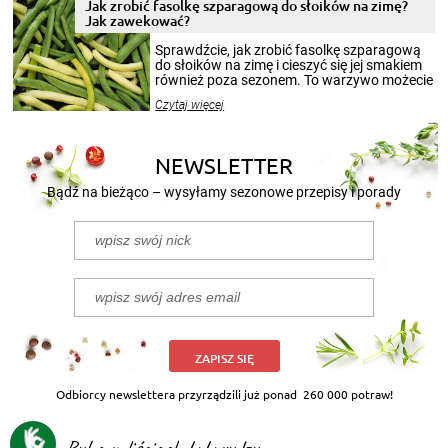
pełni poczuć atmosferę cieplejszych
Jak zrobić fasolkę szparagową do słoików na zimę?
miesięcy. Przygotowanie słoików ze
Jak zawekować?
smakowitą zawartością musi obejmować
patenty, które pozwolą zachować świeżość
Sprawdźcie, jak zrobić fasolkę szparagową
przetworów.
do słoików na zimę i cieszyć się jej smakiem
również poza sezonem. To warzywo możecie
wekować na wiele sposobów. Wykorzystajcie
Czytaj więcej
nasze propozycje!
NEWSLETTER
Bądź na bieżąco – wysyłamy sezonowe przepisy i porady
ZAPISZ SIĘ
Odbiorcy newslettera przyrządzili już ponad
260 000 potraw!
Ryba w liściach kukurydzy