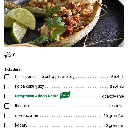
0
Składniki
filet z dorsza lub pstrąga ze skórą
6 sztuk
kolba kukurydzy
3 sztuki
Przyprawa Adobo Knorr
1 opakowanie
limonka
1 sztuka
oliwki czarne
50 gramów
kapary
50 gramów