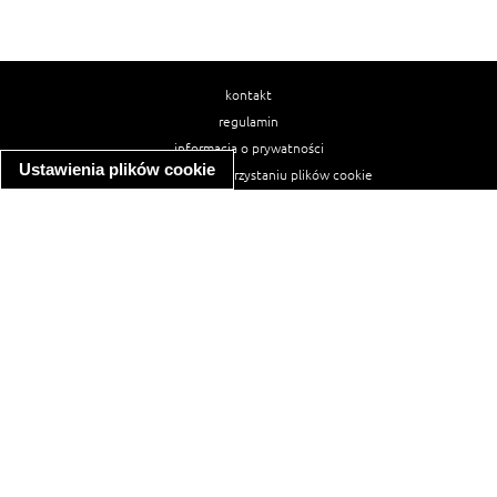
kontakt
regulamin
informacja o prywatności
Ustawienia plików cookie
informacja o wykorzystaniu plików cookie
ułatwienia dostępu
Najpopularniejsze przepisy
spaghetti bolognese
makaron z kurczakiem w sosie śmietanowym
kanapka z indykiem
ratatouille
lahmacun
mac and cheese
zupa minestrone