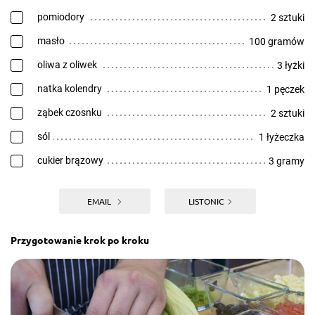
pomiodory
2 sztuki
masło
100 gramów
oliwa z oliwek
3 łyżki
natka kolendry
1 pęczek
ząbek czosnku
2 sztuki
sól
1 łyżeczka
cukier brązowy
3 gramy
EMAIL
LISTONIC
Przygotowanie krok po kroku