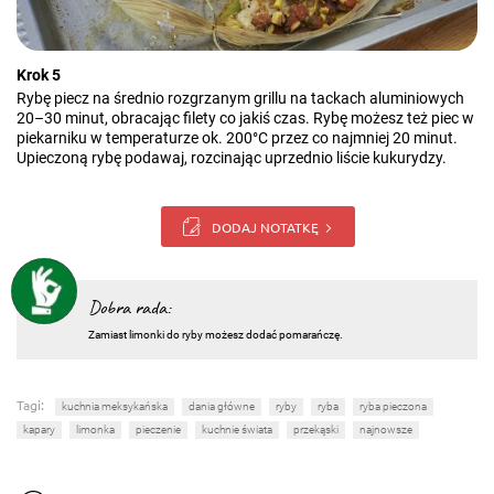
Krok 5
Rybę piecz na średnio rozgrzanym grillu na tackach aluminiowych
20–30 minut, obracając filety co jakiś czas. Rybę możesz też piec w
piekarniku w temperaturze ok. 200°C przez co najmniej 20 minut.
Upieczoną rybę podawaj, rozcinając uprzednio liście kukurydzy.
DODAJ NOTATKĘ
Dobra rada:
Zamiast limonki do ryby możesz dodać pomarańczę.
Tagi:
kuchnia meksykańska
dania główne
ryby
ryba
ryba pieczona
kapary
limonka
pieczenie
kuchnie świata
przekąski
najnowsze