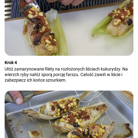
Krok 4
Ułóż zamarynowane filety na rozłożonych liściach kukurydzy. Na
wierzch ryby nałóż sporą porcję farszu. Całość zawiń w liście i
zabezpiecz ich końce sznurkiem.