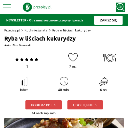
ZAPISZ SIĘ
NEWSLETTER - Otrzymuj sezonowe przepisy i porady
Przepisy.pl
Kuchnie świata
Ryba w liściach kukurydzy
Ryba w liściach kukurydzy
Autor:
Piotr Murawski
1
7 os.
łatwe
40 min.
6 os.
POBIERZ PDF
UDOSTĘPNIJ
14 osób zapisało