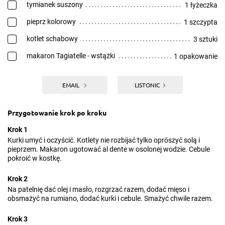
tymianek suszony
1 łyżeczka
pieprz kolorowy
1 szczypta
kotlet schabowy
3 sztuki
makaron Tagiatelle - wstążki
1 opakowanie
EMAIL
LISTONIC
Przygotowanie krok po kroku
Krok 1
Kurki umyć i oczyścić. Kotlety nie rozbijać tylko oprószyć solą i
pieprzem. Makaron ugotować al dente w osolonej wodzie. Cebule
pokroić w kostkę.
Krok 2
Na patelnię dać olej i masło, rozgrzać razem, dodać mięso i
obsmażyć na rumiano, dodać kurki i cebule. Smażyć chwile razem.
Krok 3