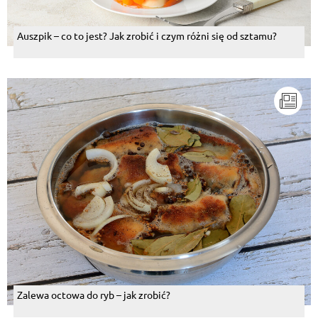
Auszpik – co to jest? Jak zrobić i czym różni się od sztamu?
Zalewa octowa do ryb – jak zrobić?