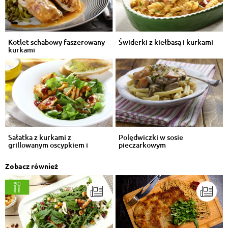
Kotlet schabowy faszerowany
Świderki z kiełbasą i kurkami
kurkami
Sałatka z kurkami z
Polędwiczki w sosie
grillowanym oscypkiem i
pieczarkowym
żurawiną
Zobacz również