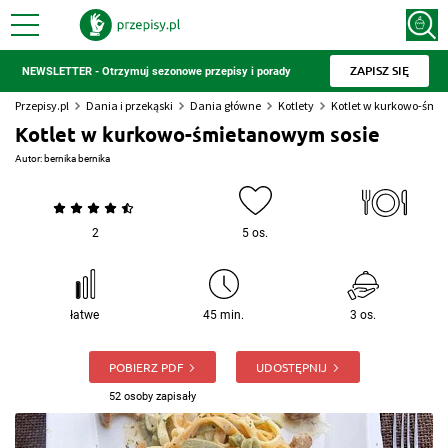
ZAPISZ SIĘ
NEWSLETTER - Otrzymuj sezonowe przepisy i porady
Przepisy.pl
Dania i przekąski
Dania główne
Kotlety
Kotlet w kurkowo-śmi
Kotlet w kurkowo-śmietanowym sosie
Autor:
bernika bernika
2
5 os.
łatwe
45 min.
3 os.
POBIERZ PDF
UDOSTĘPNIJ
52 osoby zapisały