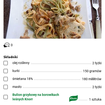
0
Składniki
olej roślinny
2 łyżki
kurki
150 gramów
śmietana 18%
180 mililitrów
masło
2 łyżki
Bulion grzybowy na borowikach
leśnych Knorr
1 sztuka