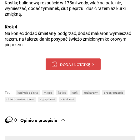
Kostkę bulionową rozpuścić w 175ml wody, wlać na patelnię,
wymieszać, dodać tymianek, ciut pieprzu i dusić razem aż kurki
zmiękną.
Krok 4
Na koniec dodać śmietanę, podgrzać, dodać makaron wymieszać
razem. na talerzu danie posypać świeżo zmielonym kolorowym
pieprzem.
DODAJ NOTATKĘ
Tagi:
kuchnia polska
mięso
kotlet
kurki
makarony
prosty przepis
obiad z makaronem
z grzybami
z kurkami
0
Opinie o przepisie