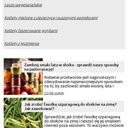
Leczo wegetariańskie
Kotlety mielone z ciecierzycą i suszonymi pomidorami
Kotlety faszerowane grzybami
Kotlety z jęczmienia
Zamknij smaki lata w słoiku - sprawdź nasze sposoby
na pasteryzację!
Robienie przetworów jest najprostszym i
zdecydowanie najsmaczniejszym sposobem
na to, by zachować smaki wiosny, lata i
jesieni na dłużej. Można robić setki zdjęć
Czytaj więcej
krajobrazów, by cieszyć nimi oko w sezonie
zimowym, ale to smaczny posiłek pozwoli w
pełni poczuć atmosferę cieplejszych
Jak zrobić fasolkę szparagową do słoików na zimę?
miesięcy. Przygotowanie słoików ze
Jak zawekować?
smakowitą zawartością musi obejmować
patenty, które pozwolą zachować świeżość
Sprawdźcie, jak zrobić fasolkę szparagową
przetworów.
do słoików na zimę i cieszyć się jej smakiem
również poza sezonem. To warzywo możecie