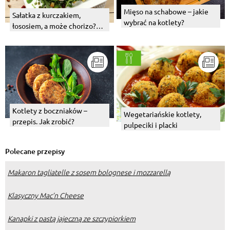
Mięso na schabowe – jakie
Sałatka z kurczakiem,
wybrać na kotlety?
łososiem, a może chorizo?
Wybierz swój numer 1!
Kotlety z boczniaków –
Wegetariańskie kotlety,
przepis. Jak zrobić?
pulpeciki i placki
Polecane przepisy
Makaron tagliatelle z sosem bolognese i mozzarellą
Klasyczny Mac’n Cheese
Kanapki z pastą jajeczną ze szczypiorkiem