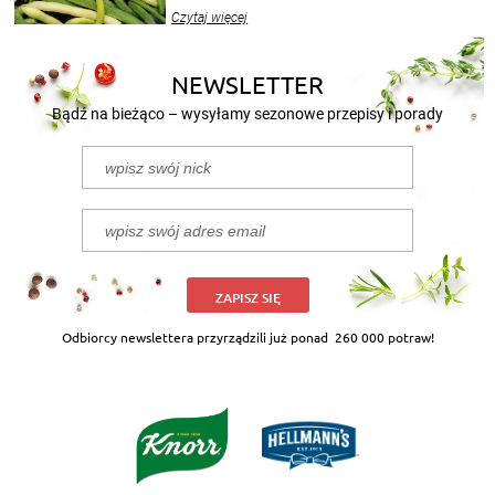
wekować na wiele sposobów. Wykorzystajcie
Czytaj więcej
nasze propozycje!
NEWSLETTER
Bądź na bieżąco – wysyłamy sezonowe przepisy i porady
ZAPISZ SIĘ
Odbiorcy newslettera przyrządzili już ponad
260 000 potraw!