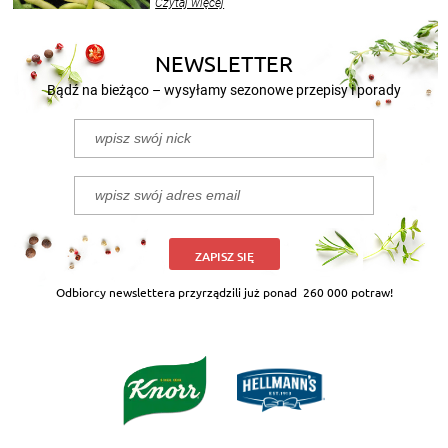
Czytaj więcej
nasze propozycje!
NEWSLETTER
Bądź na bieżąco – wysyłamy sezonowe przepisy i porady
ZAPISZ SIĘ
Odbiorcy newslettera przyrządzili już ponad
260 000 potraw!