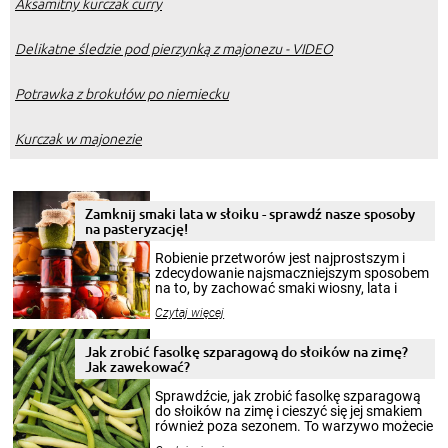
Aksamitny kurczak curry
Delikatne śledzie pod pierzynką z majonezu - VIDEO
Potrawka z brokułów po niemiecku
Kurczak w majonezie
Zamknij smaki lata w słoiku - sprawdź nasze sposoby
na pasteryzację!
Robienie przetworów jest najprostszym i
zdecydowanie najsmaczniejszym sposobem
na to, by zachować smaki wiosny, lata i
jesieni na dłużej. Można robić setki zdjęć
Czytaj więcej
krajobrazów, by cieszyć nimi oko w sezonie
zimowym, ale to smaczny posiłek pozwoli w
pełni poczuć atmosferę cieplejszych
Jak zrobić fasolkę szparagową do słoików na zimę?
miesięcy. Przygotowanie słoików ze
Jak zawekować?
smakowitą zawartością musi obejmować
patenty, które pozwolą zachować świeżość
Sprawdźcie, jak zrobić fasolkę szparagową
przetworów.
do słoików na zimę i cieszyć się jej smakiem
również poza sezonem. To warzywo możecie
wekować na wiele sposobów. Wykorzystajcie