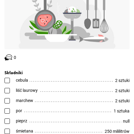
0
Składniki
cebula
2 sztuki
liść laurowy
2 sztuki
marchew
2 sztuki
por
1 sztuka
pieprz
null
śmietana
250 mililitrów