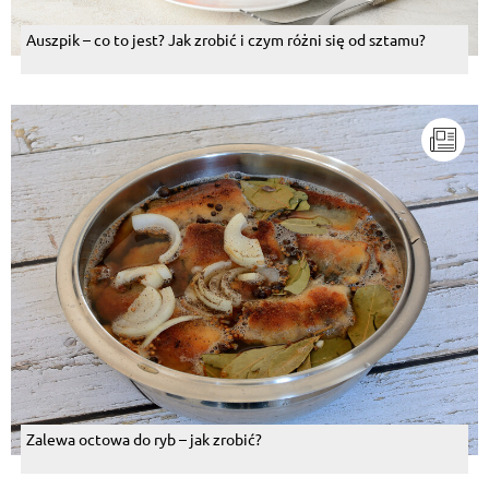
Auszpik – co to jest? Jak zrobić i czym różni się od sztamu?
Zalewa octowa do ryb – jak zrobić?