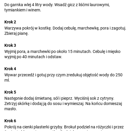
Do garnka wlej 4 litry wody. Wsadź gicz z liśćmi laurowymi,
tymiankiem i winem.
Krok 2
Warzywa pokrój w kostkę. Dodaj cebulę, marchewkę, pora i zagotuj.
Zbieraj pianę.
Krok 3
Wyjmij pora, a marchewki po około 15 minutach. Cebulę i mięsko
wyjmij po 40 minutach i odstaw.
Krok 4
Wywar przecedź i gotuj przy czym zredukuj objętość wody do 250
ml.
Krok 5
Następnie dodaj śmietanę, sól i pieprz. Wyciśnij sok z cytryny.
Zetrzyj skórkę i dodaj ją do sosu i wymieszaj. Na końcu domieszaj
masło.
Krok 6
Pokrój na cienki plasterki grzyby. Brokuł podziel na różyczki i przez