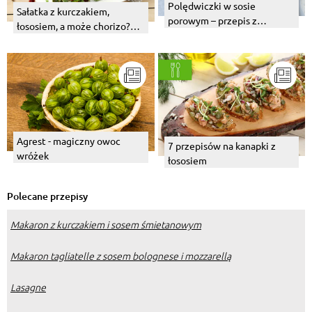
Polędwiczki w sosie
Sałatka z kurczakiem,
porowym – przepis z
łososiem, a może chorizo?
piekarnika
Wybierz swój numer 1!
Agrest - magiczny owoc
7 przepisów na kanapki z
wróżek
łososiem
Polecane przepisy
Makaron z kurczakiem i sosem śmietanowym
Makaron tagliatelle z sosem bolognese i mozzarellą
Lasagne