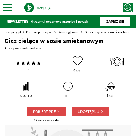
ZAPISZ SIĘ
NEWSLETTER - Otrzymuj sezonowe przepisy i porady
Przepisy.pl
Dania i przekąski
Dania główne
Gicz cielęca w sosie śmietanow
Gicz cielęca w sosie śmietanowym
Autor:
pasibrzuch pasibrzuch
1
6 os.
średnie
- min.
4 os.
POBIERZ PDF
UDOSTĘPNIJ
12 osób zapisało