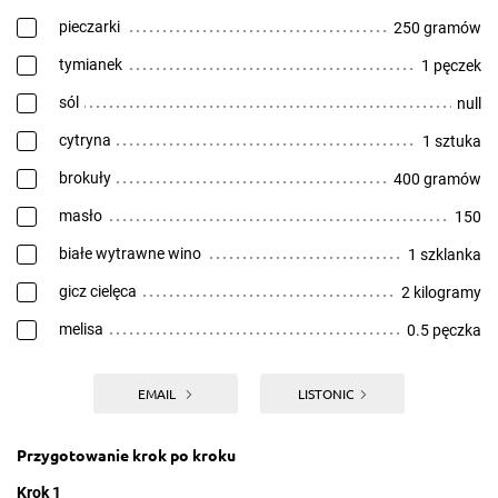
pieczarki
250 gramów
tymianek
1 pęczek
sól
null
cytryna
1 sztuka
brokuły
400 gramów
masło
150
białe wytrawne wino
1 szklanka
gicz cielęca
2 kilogramy
melisa
0.5 pęczka
EMAIL
LISTONIC
Przygotowanie krok po kroku
Krok 1