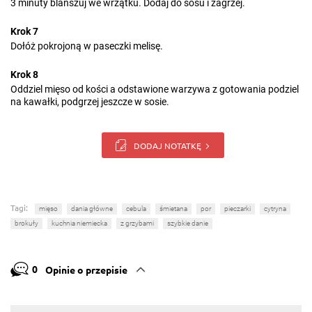
3 minuty blanszuj we wrzątku. Dodaj do sosu i zagrzej.
Krok 7
Dołóż pokrojoną w paseczki melisę.
Krok 8
Oddziel mięso od kości a odstawione warzywa z gotowania podziel
na kawałki, podgrzej jeszcze w sosie.
DODAJ NOTATKĘ
Tagi:
mięso
dania główne
cebula
śmietana
por
pieczarki
cytryna
brokuły
kuchnia niemiecka
z grzybami
szybkie danie
0
Opinie o przepisie