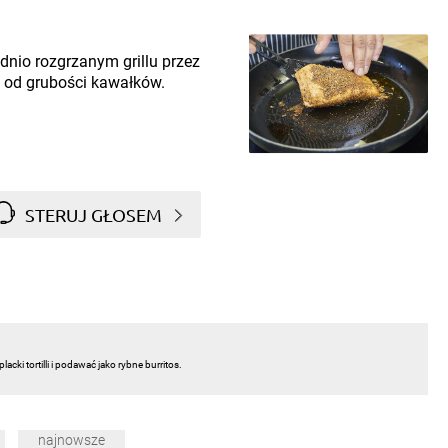
ednio rozgrzanym grillu przez
i od grubości kawałków.
STERUJ GŁOSEM
cki tortilli i podawać jako rybne burritos.
najnowsze