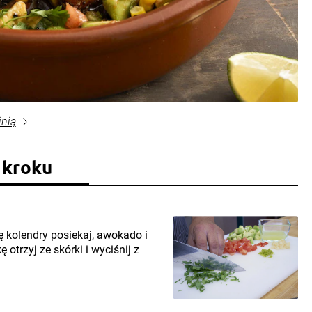
inią
 kroku
ę kolendry posiekaj, awokado i
 otrzyj ze skórki i wyciśnij z