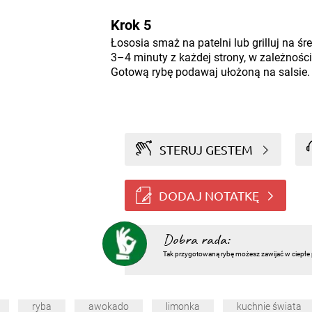
Krok 5
Łososia smaż na patelni lub grilluj na śr
3–4 minuty z każdej strony, w zależnośc
Gotową rybę podawaj ułożoną na salsie.
STERUJ GESTEM
DODAJ NOTATKĘ
Dobra rada:
Tak przygotowaną rybę możesz zawijać w ciepłe pla
ryba
awokado
limonka
kuchnie świata