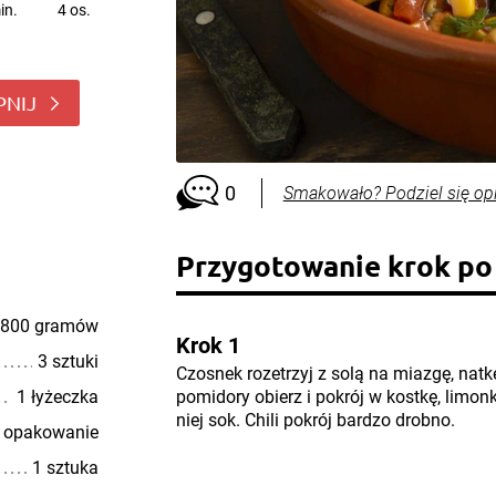
in.
4 os.
PNIJ
0
Smakowało? Podziel się op
Przygotowanie krok po
800 gramów
Krok 1
3 sztuki
Czosnek rozetrzyj z solą na miazgę, natk
1 łyżeczka
pomidory obierz i pokrój w kostkę, limonkę
niej sok. Chili pokrój bardzo drobno.
 opakowanie
1 sztuka