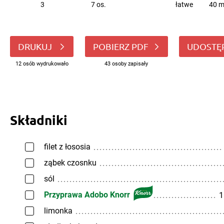
3
7 os.
łatwe
40 m
DRUKUJ
POBIERZ PDF
UDOSTĘ
12 osób wydrukowało
43 osoby zapisały
Składniki
filet z łososia
ząbek czosnku
sól
Przyprawa Adobo Knorr
1
limonka