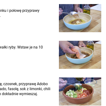
snku i połowę przyprawy
.
ałki ryby. Wstaw je na 10
wę, czosnek, przyprawę Adobo
do, fasolę, sok z limonki, chili
m dokładnie wymieszaj.