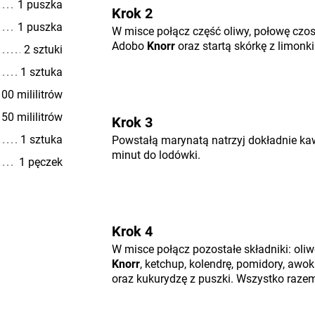
1 puszka
Krok 2
1 puszka
W misce połącz część oliwy, połowę czo
Adobo
Knorr
oraz startą skórkę z limonki
2 sztuki
1 sztuka
00 mililitrów
50 mililitrów
Krok 3
1 sztuka
Powstałą marynatą natrzyj dokładnie kaw
minut do lodówki.
1 pęczek
Krok 4
W misce połącz pozostałe składniki: oli
Knorr
, ketchup, kolendrę, pomidory, awoka
oraz kukurydzę z puszki. Wszystko raze