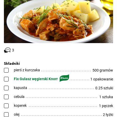
3
Składniki
pierś z kurczaka
500 gramów
Fix Gulasz węgierski Knorr
1 opakowanie
kapusta
0.25 sztuki
cebula
1 sztuka
koperek
1 pęczek
olej
2 łyżki