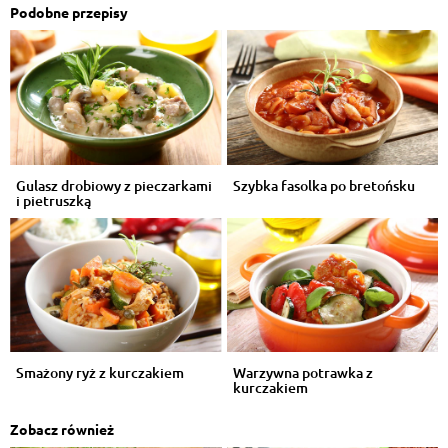
Podobne przepisy
Gulasz drobiowy z pieczarkami
Szybka fasolka po bretońsku
i pietruszką
Smażony ryż z kurczakiem
Warzywna potrawka z
kurczakiem
Zobacz również