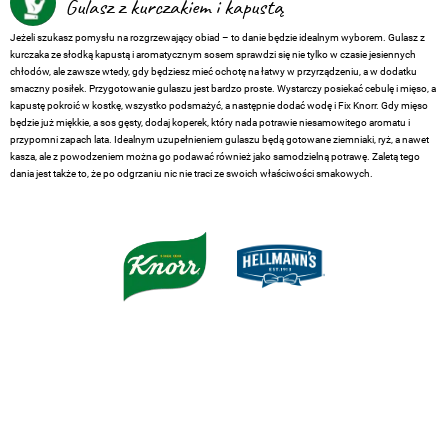
Gulasz z kurczakiem i kapustą
Jeżeli szukasz pomysłu na rozgrzewający obiad – to danie będzie idealnym wyborem. Gulasz z
kurczaka ze słodką kapustą i aromatycznym sosem sprawdzi się nie tylko w czasie jesiennych
chłodów, ale zawsze wtedy, gdy będziesz mieć ochotę na łatwy w przyrządzeniu, a w dodatku
smaczny posiłek. Przygotowanie gulaszu jest bardzo proste. Wystarczy posiekać cebulę i mięso, a
kapustę pokroić w kostkę, wszystko podsmażyć, a następnie dodać wodę i Fix Knorr. Gdy mięso
będzie już miękkie, a sos gęsty, dodaj koperek, który nada potrawie niesamowitego aromatu i
przypomni zapach lata. Idealnym uzupełnieniem gulaszu będą gotowane ziemniaki, ryż, a nawet
kasza, ale z powodzeniem można go podawać również jako samodzielną potrawę. Zaletą tego
dania jest także to, że po odgrzaniu nic nie traci ze swoich właściwości smakowych.