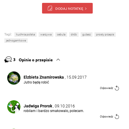
DODAJ NOTATKĘ
Tagi:
kuchnia polska
warzywa
cebula
drób
gulasz
prosty przepis
jednogarnkowe
3
Opinie o przepisie
Elzbieta Znamirowska
, 15.09.2017
Jutro będę robić
Odpowiedz
Jadwiga Prorok
, 09.10.2016
robilam i bardzo smakowalo, polecam.
Odpowiedz