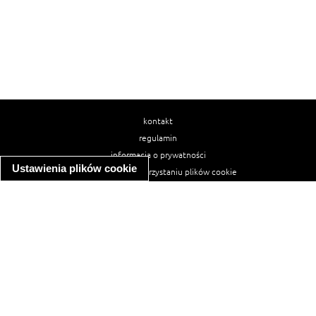
kontakt
regulamin
informacja o prywatności
Ustawienia plików cookie
informacja o wykorzystaniu plików cookie
ułatwienia dostępu
Najpopularniejsze przepisy
spaghetti bolognese
makaron z kurczakiem w sosie śmietanowym
kanapka z indykiem
ratatouille