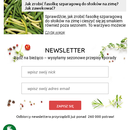
pełni poczuć atmosferę cieplejszych
Jak zrobić fasolkę szparagową do słoików na zimę?
miesięcy. Przygotowanie słoików ze
Jak zawekować?
smakowitą zawartością musi obejmować
patenty, które pozwolą zachować świeżość
Sprawdźcie, jak zrobić fasolkę szparagową
przetworów.
do słoików na zimę i cieszyć się jej smakiem
również poza sezonem. To warzywo możecie
wekować na wiele sposobów. Wykorzystajcie
Czytaj więcej
nasze propozycje!
NEWSLETTER
Bądź na bieżąco – wysyłamy sezonowe przepisy i porady
ZAPISZ SIĘ
Odbiorcy newslettera przyrządzili już ponad
260 000 potraw!