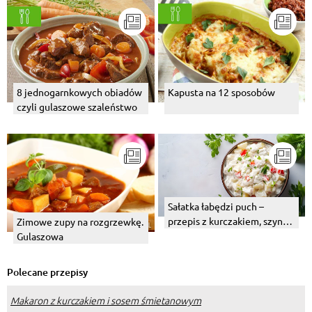
8 jednogarnkowych obiadów
Kapusta na 12 sposobów
czyli gulaszowe szaleństwo
Sałatka łabędzi puch –
przepis z kurczakiem, szynką
Zimowe zupy na rozgrzewkę.
lub tuńczykiem
Gulaszowa
Polecane przepisy
Makaron z kurczakiem i sosem śmietanowym