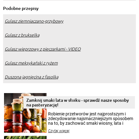
Podobne przepisy
Gulasz ziemniaczano-grzybowy
Gulasz z brukselką
Gulasz wieprzowy z pieczarkami - VIDEO
Gulasz meksykański z ryżem
Duszona jagnięcina z fasolką
Zamknij smaki lata w słoiku - sprawdź nasze sposoby
na pasteryzację!
Robienie przetworów jest najprostszym i
zdecydowanie najsmaczniejszym sposobem
na to, by zachować smaki wiosny, lata i
jesieni na dłużej. Można robić setki zdjęć
Czytaj więcej
krajobrazów, by cieszyć nimi oko w sezonie
zimowym, ale to smaczny posiłek pozwoli w