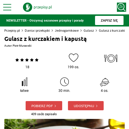
ZAPISZ SIĘ
NEWSLETTER - Otrzymuj sezonowe przepisy i porady
Przepisy.pl
Dania i przekąski
Jednogarnkowe
Gulasz
Gulasz z kurczakiem
Gulasz z kurczakiem i kapustą
Autor:
Piotr Murawski
18
199 os.
łatwe
30 min.
4 os.
POBIERZ PDF
UDOSTĘPNIJ
409 osób zapisało