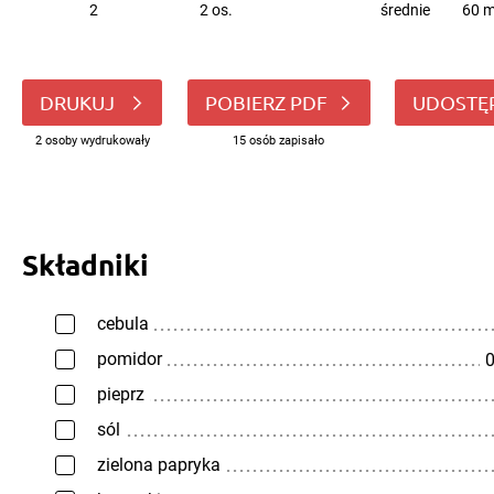
2
2 os.
średnie
60 m
DRUKUJ
POBIERZ PDF
UDOSTĘ
2 osoby wydrukowały
15 osób zapisało
Składniki
cebula
pomidor
0
pieprz
sól
zielona papryka