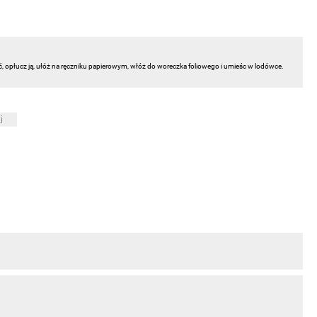
ć, opłucz ją, ułóż na ręczniku papierowym, włóż do woreczka foliowego i umieśc w lodówce.
i