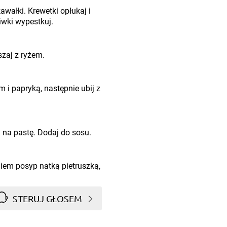
awałki. Krewetki opłukaj i
iwki wypestkuj.
zaj z ryżem.
 i papryką, następnie ubij z
yj na pastę. Dodaj do sosu.
iem posyp natką pietruszką,
STERUJ GŁOSEM