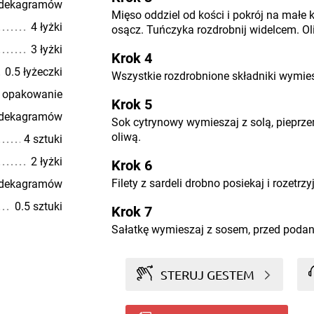
 dekagramów
Mięso oddziel od kości i pokrój na małe k
4 łyżki
osącz. Tuńczyka rozdrobnij widelcem. Ol
3 łyżki
Krok 4
0.5 łyżeczki
Wszystkie rozdrobnione składniki wymies
 opakowanie
Krok 5
 dekagramów
Sok cytrynowy wymieszaj z solą, pieprzem
oliwą.
4 sztuki
2 łyżki
Krok 6
Filety z sardeli drobno posiekaj i rozetrz
 dekagramów
0.5 sztuki
Krok 7
Sałatkę wymieszaj z sosem, przed podan
STERUJ GESTEM