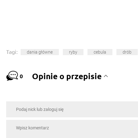
Tagi:
dania główne
ryby
cebula
drób
Opinie o przepisie
0