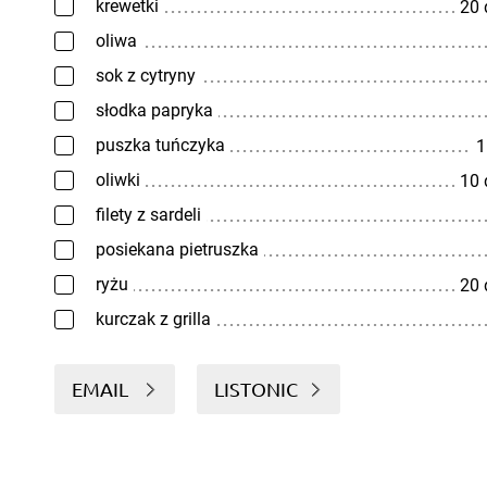
krewetki
20
oliwa
sok z cytryny
słodka papryka
puszka tuńczyka
1
oliwki
10
filety z sardeli
posiekana pietruszka
ryżu
20
kurczak z grilla
EMAIL
LISTONIC