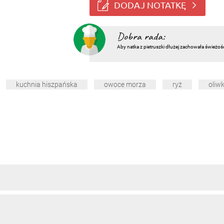
DODAJ NOTATKĘ
Dobra rada:
Aby natka z pietruszki dłużej zachowała świeżoś
kuchnia hiszpańska
owoce morza
ryż
oliwk