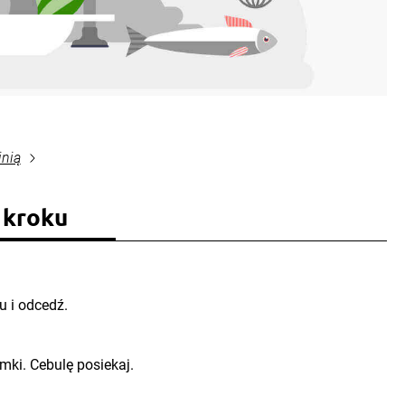
inią
 kroku
u i odcedź.
mki. Cebulę posiekaj.