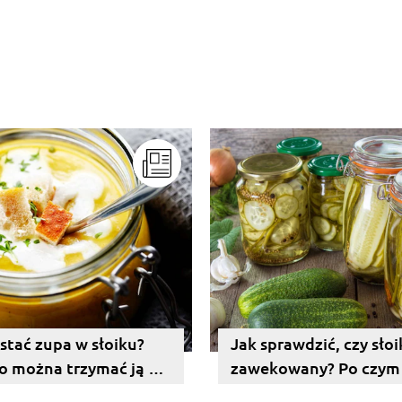
 stać zupa w słoiku?
Jak sprawdzić, czy słoi
o można trzymać ją w
zawekowany? Po czym
?
poznać?