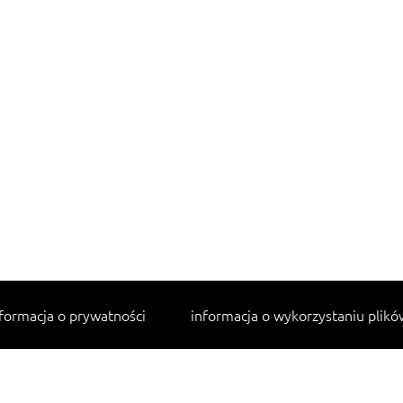
formacja o prywatności
informacja o wykorzystaniu plikó
Najpopularniejsze przepisy
makaron z kurczakiem w sosie śmietanowym