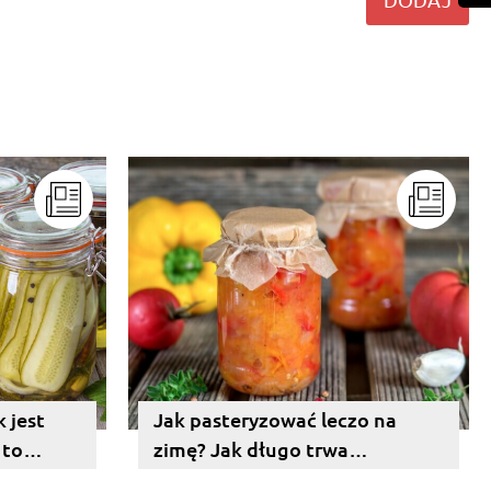
k jest
Jak pasteryzować leczo na
 to
zimę? Jak długo trwa
wekowanie?