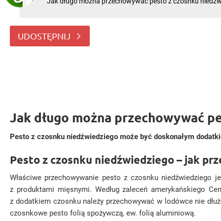
Jak długo można przechowywać pesto z czosnku niedźwi
pasteryzować? Pesto z czosnku niedźwiedziego może b
dodatkiem do dań na zimno. Jak długo można przechow
czosnku niedźwiedziego, żeby mieć pewność, że się nie z
UDOSTĘPNIJ
Jak długo można przechowywać pes
Pesto z czosnku niedźwiedziego może być doskonałym dodatkie
Pesto z czosnku niedźwiedziego – jak p
Właściwe przechowywanie pesto z czosnku niedźwiedziego jest
z produktami mięsnymi. Według zaleceń amerykańskiego
Cen
z dodatkiem czosnku należy przechowywać w lodówce nie dłużej
czosnkowe pesto folią spożywczą, ew. folią aluminiową.