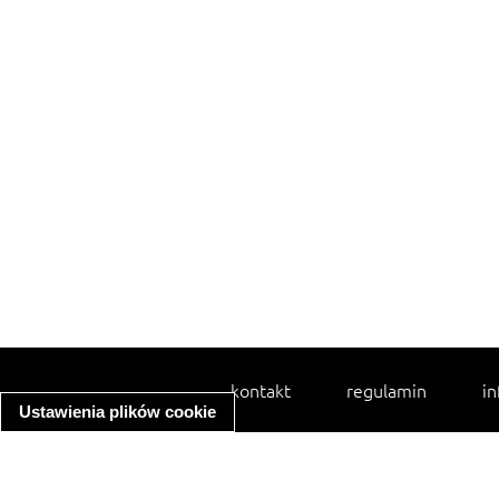
kontakt
regulamin
in
Ustawienia plików cookie
spaghetti bolognese