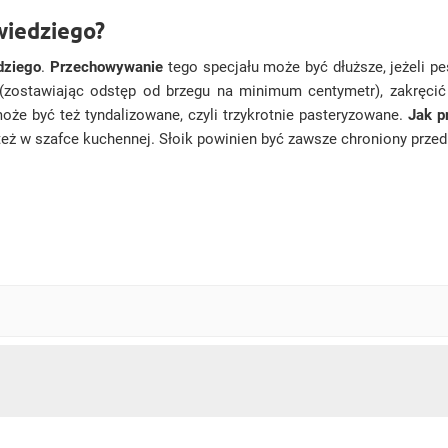
wiedziego?
dziego
.
Przechowywanie
tego specjału może być dłuższe, jeżeli p
zostawiając odstęp od brzegu na minimum centymetr), zakręcić 
że być też tyndalizowane, czyli trzykrotnie pasteryzowane.
Jak p
eż w szafce kuchennej. Słoik powinien być zawsze chroniony przed