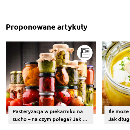
Proponowane artykuły
Pasteryzacja w piekarniku na
Ile może
sucho – na czym polega? Jak się
Jak dług
za nią zabrać?
lodówce