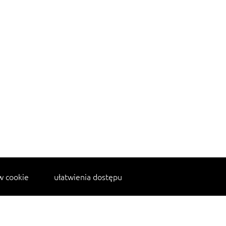
w cookie
ułatwienia dostępu
kanapka z indykiem