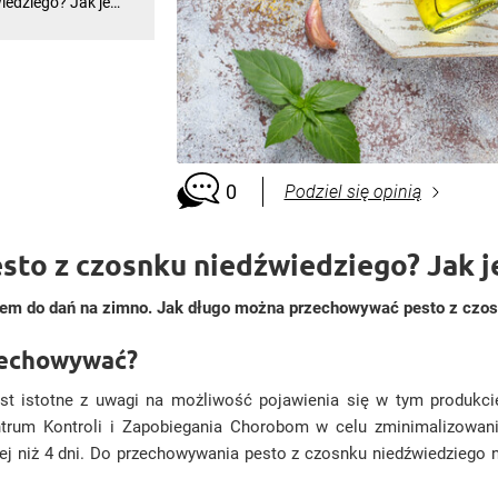
edziego? Jak je
yć doskonałym
ywać pesto z
ep
0
Podziel się opinią
to z czosnku niedźwiedziego? Jak j
m do dań na zimno. Jak długo można przechowywać pesto z czosn
rzechowywać?
 istotne z uwagi na możliwość pojawienia się w tym produkcie 
trum Kontroli i Zapobiegania Chorobom
w celu zminimalizowania
 niż 4 dni. Do przechowywania pesto z czosnku niedźwiedziego n