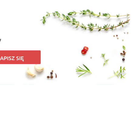
y
APISZ SIĘ