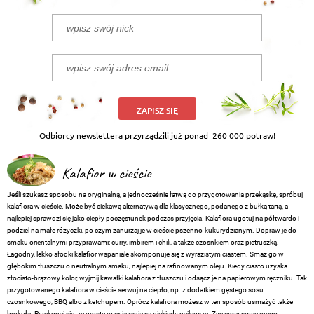
ZAPISZ SIĘ
Odbiorcy newslettera przyrządzili już ponad
260 000 potraw!
Kalafior w cieście
Jeśli szukasz sposobu na oryginalną, a jednocześnie łatwą do przygotowania przekąskę, spróbuj
kalafiora w cieście. Może być ciekawą alternatywą dla klasycznego, podanego z bułką tartą, a
najlepiej sprawdzi się jako ciepły poczęstunek podczas przyjęcia. Kalafiora ugotuj na półtwardo i
podziel na małe różyczki, po czym zanurzaj je w cieście pszenno-kukurydzianym. Dopraw je do
smaku orientalnymi przyprawami: curry, imbirem i chili, a także czosnkiem oraz pietruszką.
Łagodny, lekko słodki kalafior wspaniale skomponuje się z wyrazistym ciastem. Smaż go w
głębokim tłuszczu o neutralnym smaku, najlepiej na rafinowanym oleju. Kiedy ciasto uzyska
złocisto-brązowy kolor, wyjmij kawałki kalafiora z tłuszczu i odsącz je na papierowym ręczniku. Tak
przygotowanego kalafiora w cieście serwuj na ciepło, np. z dodatkiem gęstego sosu
czosnkowego, BBQ albo z ketchupem. Oprócz kalafiora możesz w ten sposób usmażyć także
brokuła. Przekonaj się, że proste rozwiązania są niekiedy najlepsze. Życzymy smacznego.