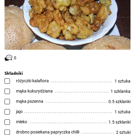
0
Składniki
różyczki kalafiora
1 sztuka
mąka kukurydziana
1 szklanka
mąka pszenna
0.5 szklanki
jajo
1 sztuka
mleko
1.5 szklanki
drobno posiekana papryczka chilli
2 sztuki