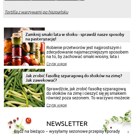
Tortilla z warzywami po hiszpańsku
Zamknij smaki lata w słoiku - sprawdź nasze sposoby
na pasteryzację!
Robienie przetworów jest najprostszym i
zdecydowanie najsmaczniejszym sposobem
na to, by zachować smaki wiosny, lata i
jesieni na dłużej. Można robić setki zdjęć
Czytaj więcej
krajobrazów, by cieszyć nimi oko w sezonie
zimowym, ale to smaczny posiłek pozwoli w
pełni poczuć atmosferę cieplejszych
Jak zrobić fasolkę szparagową do słoików na zimę?
miesięcy. Przygotowanie słoików ze
Jak zawekować?
smakowitą zawartością musi obejmować
patenty, które pozwolą zachować świeżość
Sprawdźcie, jak zrobić fasolkę szparagową
przetworów.
do słoików na zimę i cieszyć się jej smakiem
również poza sezonem. To warzywo możecie
wekować na wiele sposobów. Wykorzystajcie
Czytaj więcej
nasze propozycje!
NEWSLETTER
Bądź na bieżąco – wysyłamy sezonowe przepisy i porady