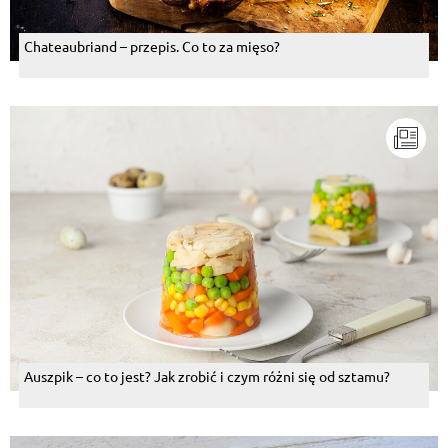
Chateaubriand – przepis. Co to za mięso?
Auszpik – co to jest? Jak zrobić i czym różni się od sztamu?