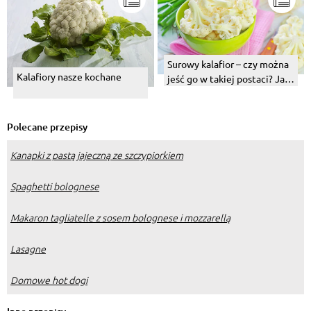
Surowy kalafior – czy można
Kalafiory nasze kochane
jeść go w takiej postaci? Jak
go zamrozić?
Polecane przepisy
Kanapki z pastą jajeczną ze szczypiorkiem
Spaghetti bolognese
Makaron tagliatelle z sosem bolognese i mozzarellą
Lasagne
Domowe hot dogi