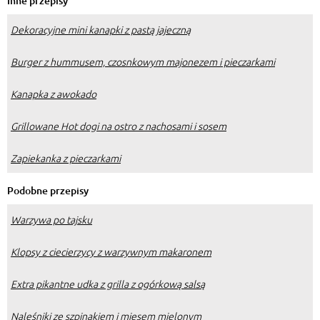
Inne przepisy
Dekoracyjne mini kanapki z pastą jajeczną
Burger z hummusem, czosnkowym majonezem i pieczarkami
Kanapka z awokado
Grillowane Hot dogi na ostro z nachosami i sosem
Zapiekanka z pieczarkami
Podobne przepisy
Warzywa po tajsku
Klopsy z ciecierzycy z warzywnym makaronem
Extra pikantne udka z grilla z ogórkową salsą
Naleśniki ze szpinakiem i mięsem mielonym