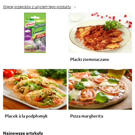
Więcej przepisów z użyciem tego produktu
Placki ziemniaczane
Placek à la podpłomyk
Pizza margherita
Najnowsze artykuły