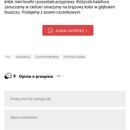
imbir, mini kostki i pozostałe przyprawy. Różyczki kalafiora
zanurzamy w cieście i smażymy na brązowy kolor w głębokim
tłuszczu. Podajemy z sosem czosnkowym.
DODAJ NOTATKĘ
Tagi:
przystawki
kuchnia orientalna
kuchnia indyjska
0
Opinie o przepisie