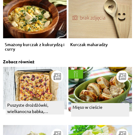
Smażony kurczak z kukurydzą i
Kurczak maharadży
curry
Zobacz również
Puszyste drożdżówki,
Mięso w cieście
wielkanocna babka,
bożonarodzeniowy
makowiec czyli wszystko o
cieście drożdżowym.