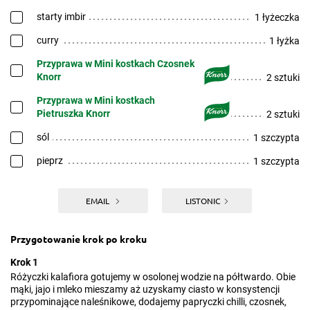
starty imbir
1 łyżeczka
curry
1 łyżka
Przyprawa w Mini kostkach Czosnek
Knorr
2 sztuki
Przyprawa w Mini kostkach
Pietruszka Knorr
2 sztuki
sól
1 szczypta
pieprz
1 szczypta
EMAIL
LISTONIC
Przygotowanie krok po kroku
Krok 1
Różyczki kalafiora gotujemy w osolonej wodzie na półtwardo. Obie
mąki, jajo i mleko mieszamy aż uzyskamy ciasto w konsystencji
przypominające naleśnikowe, dodajemy papryczki chilli, czosnek,