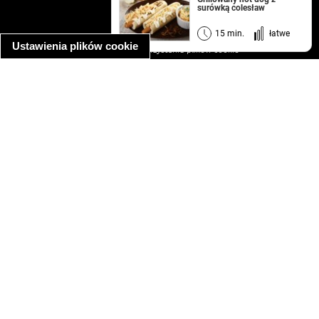
surówką colesław
regulamin
informacja o prywatności
15 min.
łatwe
Ustawienia plików cookie
informacja o wykorzystaniu plików cookie
ułatwienia dostępu
Najpopularniejsze przepisy
spaghetti bolognese
makaron z kurczakiem w sosie śmietanowym
kanapka z indykiem
ratatouille
lahmacun
mac and cheese
zupa minestrone
cannelloni ze szpinakiem i ricottą
spaghetti przepisy
makaron z kurczakiem