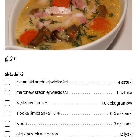
0
Składniki
ziemniaki średniej wielkości
4 sztuki
marchew średniej wieklości
1 sztuka
wędzony boczek
10 dekagramów
słodka śmietanka 18 %
0.5 szklanki
woda
3 szklanki
olej z pestek winogron
2 łyżki