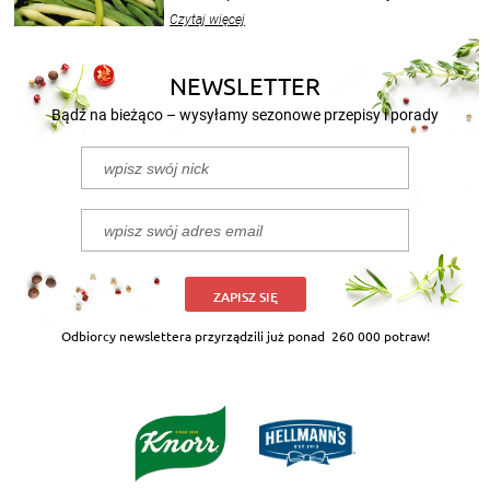
wekować na wiele sposobów. Wykorzystajcie
Czytaj więcej
nasze propozycje!
NEWSLETTER
Bądź na bieżąco – wysyłamy sezonowe przepisy i porady
ZAPISZ SIĘ
Odbiorcy newslettera przyrządzili już ponad
260 000 potraw!