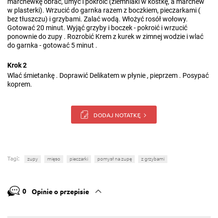
marchewkę obrać, umyć i pokroić (ziemniaki w kostkę, a marchew
w plasterki). Wrzucić do garnka razem z boczkiem, pieczarkami (
bez tłuszczu) i grzybami. Zalać wodą. Włożyć rosół wołowy.
Gotować 20 minut. Wyjąć grzyby i boczek - pokroić i wrzucić
ponownie do zupy . Rozrobić Krem z kurek w zimnej wodzie i wlać
do garnka - gotować 5 minut .
Krok 2
Wlać śmietankę . Doprawić Delikatem w płynie , pieprzem . Posypać
koprem.
DODAJ NOTATKĘ
Tagi:
zupy
mięso
pieczarki
pomysł na zupę
z grzybami
0
Opinie o przepisie