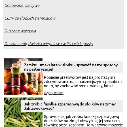
Grillowane warzywa
Curry ze słodkich ziemniaków
Duszone warzywa
Duszona polędwiczka wieprzowa w liściach kapusty
Zamknij smaki lata w słoiku - sprawdź nasze sposoby
na pasteryzację!
Robienie przetworów jest najprostszym i
zdecydowanie najsmaczniejszym sposobem
na to, by zachować smaki wiosny, lata i
jesieni na dłużej. Można robić setki zdjęć
Czytaj więcej
krajobrazów, by cieszyć nimi oko w sezonie
zimowym, ale to smaczny posiłek pozwoli w
pełni poczuć atmosferę cieplejszych
Jak zrobić fasolkę szparagową do słoików na zimę?
miesięcy. Przygotowanie słoików ze
Jak zawekować?
smakowitą zawartością musi obejmować
patenty, które pozwolą zachować świeżość
Sprawdźcie, jak zrobić fasolkę szparagową
przetworów.
do słoików na zimę i cieszyć się jej smakiem
również poza sezonem. To warzywo możecie