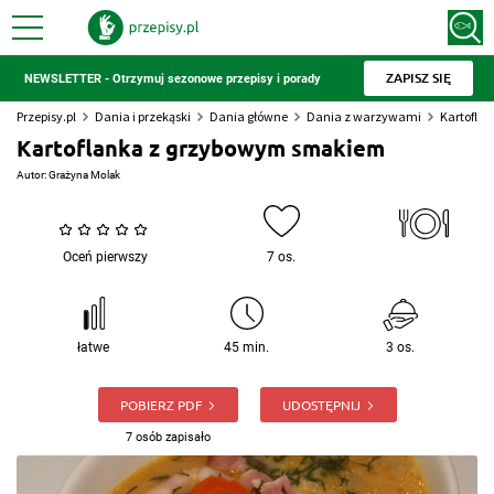
ZAPISZ SIĘ
NEWSLETTER - Otrzymuj sezonowe przepisy i porady
Przepisy.pl
Dania i przekąski
Dania główne
Dania z warzywami
Kartofla
Kartoflanka z grzybowym smakiem
Autor:
Grażyna Molak
Oceń pierwszy
7 os.
łatwe
45 min.
3 os.
POBIERZ PDF
UDOSTĘPNIJ
7 osób zapisało