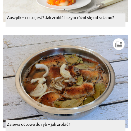
Auszpik – co to jest? Jak zrobić i czym różni się od sztamu?
Zalewa octowa do ryb – jak zrobić?