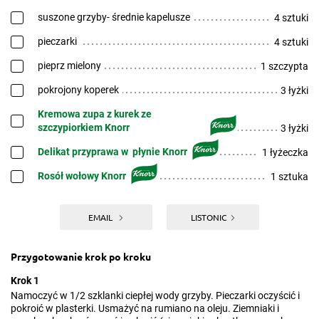
suszone grzyby- średnie kapelusze
4 sztuki
pieczarki
4 sztuki
pieprz mielony
1 szczypta
pokrojony koperek
3 łyżki
Kremowa zupa z kurek ze
szczypiorkiem Knorr
3 łyżki
Delikat przyprawa w płynie Knorr
1 łyżeczka
Rosół wołowy Knorr
1 sztuka
EMAIL
LISTONIC
Przygotowanie krok po kroku
Krok 1
Namoczyć w 1/2 szklanki ciepłej wody grzyby. Pieczarki oczyścić i
pokroić w plasterki. Usmażyć na rumiano na oleju. Ziemniaki i