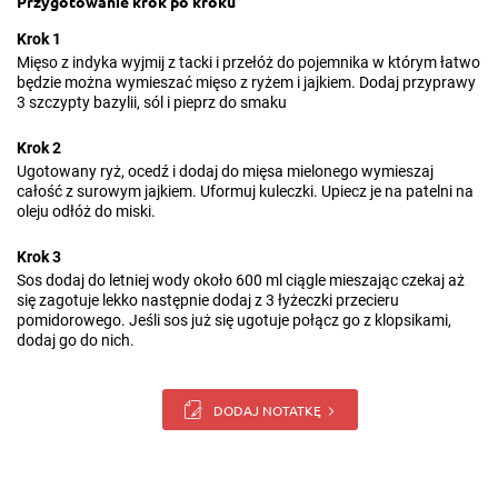
Przygotowanie krok po kroku
Krok 1
Mięso z indyka wyjmij z tacki i przełóż do pojemnika w którym łatwo
będzie można wymieszać mięso z ryżem i jajkiem. Dodaj przyprawy
3 szczypty bazylii, sól i pieprz do smaku
Krok 2
Ugotowany ryż, ocedź i dodaj do mięsa mielonego wymieszaj
całość z surowym jajkiem. Uformuj kuleczki. Upiecz je na patelni na
oleju odłóż do miski.
Krok 3
Sos dodaj do letniej wody około 600 ml ciągle mieszając czekaj aż
się zagotuje lekko następnie dodaj z 3 łyżeczki przecieru
pomidorowego. Jeśli sos już się ugotuje połącz go z klopsikami,
dodaj go do nich.
DODAJ NOTATKĘ