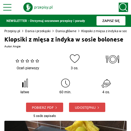
ZAPISZ SIĘ
NEWSLETTER - Otrzymuj sezonowe przepisy i porady
Przepisy.pl
Dania i przekąski
Dania główne
Klopsiki z mięsa z indyka w sosie
Klopsiki z mięsa z indyka w sosie bolonese
Autor:
Angie
Oceń pierwszy
3 os.
łatwe
60 min.
4 os.
POBIERZ PDF
UDOSTĘPNIJ
5 osób zapisało