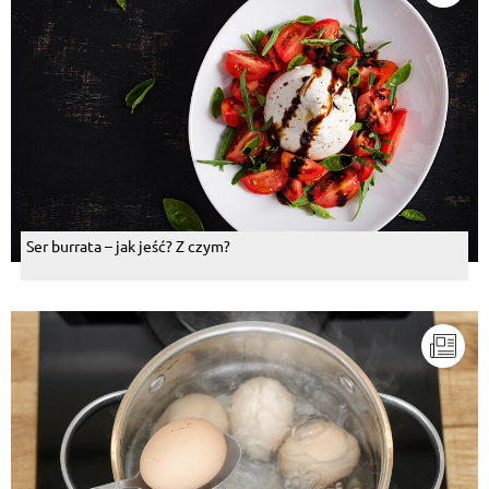
Ser burrata – jak jeść? Z czym?