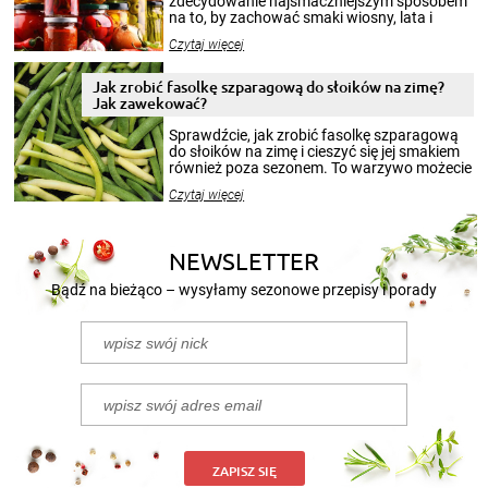
zdecydowanie najsmaczniejszym sposobem
na to, by zachować smaki wiosny, lata i
jesieni na dłużej. Można robić setki zdjęć
Czytaj więcej
krajobrazów, by cieszyć nimi oko w sezonie
zimowym, ale to smaczny posiłek pozwoli w
pełni poczuć atmosferę cieplejszych
Jak zrobić fasolkę szparagową do słoików na zimę?
miesięcy. Przygotowanie słoików ze
Jak zawekować?
smakowitą zawartością musi obejmować
patenty, które pozwolą zachować świeżość
Sprawdźcie, jak zrobić fasolkę szparagową
przetworów.
do słoików na zimę i cieszyć się jej smakiem
również poza sezonem. To warzywo możecie
wekować na wiele sposobów. Wykorzystajcie
Czytaj więcej
nasze propozycje!
NEWSLETTER
Bądź na bieżąco – wysyłamy sezonowe przepisy i porady
ZAPISZ SIĘ