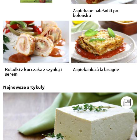
Zapiekane naleśniki po
bolońsku
Roladki z kurczaka z szynką i
Zapiekanka à la lasagne
serem
Najnowsze artykuły