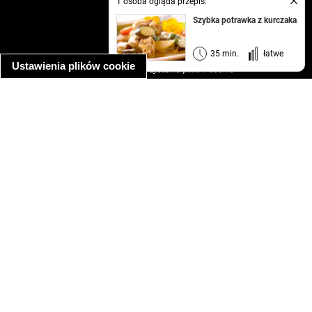
1 osoba ogląda przepis:
kontakt
Szybka potrawka z kurczaka
regulamin
informacja o prywatności
35 min.
łatwe
Ustawienia plików cookie
informacja o wykorzystaniu plików cookie
ułatwienia dostępu
Najpopularniejsze przepisy
spaghetti bolognese
makaron z kurczakiem w sosie śmietanowym
kanapka z indykiem
ratatouille
lahmacun
mac and cheese
zupa minestrone
cannelloni ze szpinakiem i ricottą
spaghetti przepisy