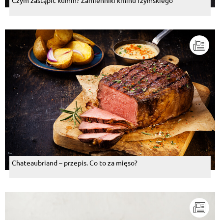
Czym zastąpić kumin? Zamienniki kminu rzymskiego
Chateaubriand – przepis. Co to za mięso?