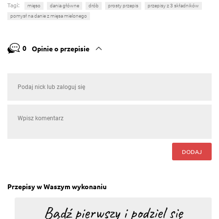
Tagi:
mięso
dania główne
drób
prosty przepis
przepisy z 3 składników
pomysł na danie z mięsa mielonego
0
Opinie o przepisie
DODAJ
Przepisy w Waszym wykonaniu