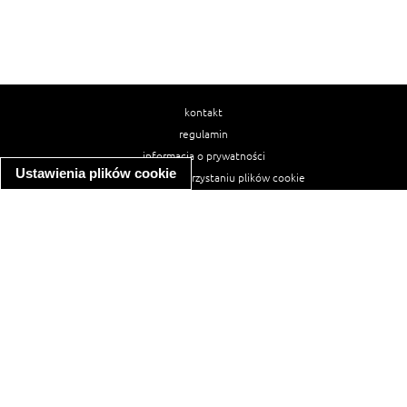
kontakt
regulamin
informacja o prywatności
Ustawienia plików cookie
informacja o wykorzystaniu plików cookie
ułatwienia dostępu
Najpopularniejsze przepisy
spaghetti bolognese
makaron z kurczakiem w sosie śmietanowym
kanapka z indykiem
ratatouille
lahmacun
mac and cheese