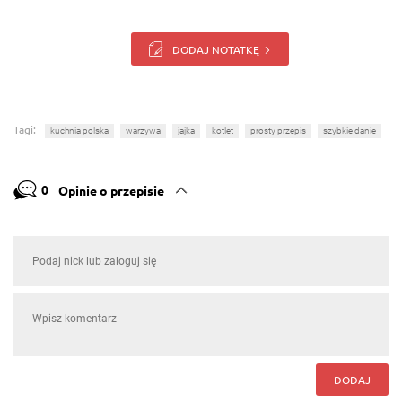
DODAJ NOTATKĘ
Tagi:
kuchnia polska
warzywa
jajka
kotlet
prosty przepis
szybkie danie
0
Opinie o przepisie
DODAJ