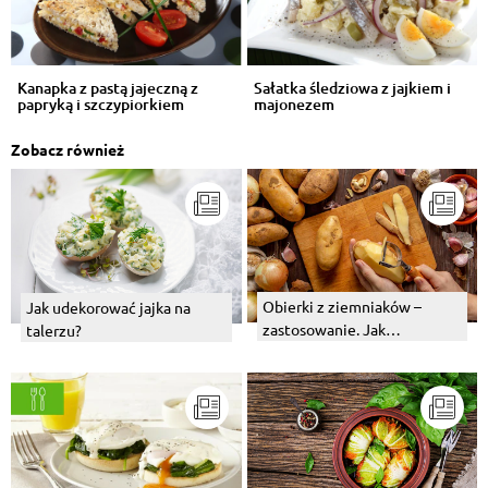
Kanapka z pastą jajeczną z
Sałatka śledziowa z jajkiem i
papryką i szczypiorkiem
majonezem
Zobacz również
Obierki z ziemniaków –
Jak udekorować jajka na
zastosowanie. Jak
talerzu?
wykorzystać je w kuchni?