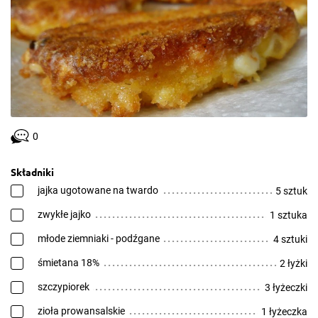
0
Składniki
jajka ugotowane na twardo
5 sztuk
zwykłe jajko
1 sztuka
młode ziemniaki - podźgane
4 sztuki
śmietana 18%
2 łyżki
szczypiorek
3 łyżeczki
zioła prowansalskie
1 łyżeczka