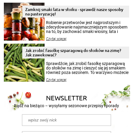
Zamknij smaki lata w słoiku - sprawdź nasze sposoby
na pasteryzację!
Robienie przetworów jest najprostszym i
zdecydowanie najsmaczniejszym sposobem
na to, by zachować smaki wiosny, lata i
jesieni na dłużej. Można robić setki zdjęć
Czytaj więcej
krajobrazów, by cieszyć nimi oko w sezonie
zimowym, ale to smaczny posiłek pozwoli w
pełni poczuć atmosferę cieplejszych
Jak zrobić fasolkę szparagową do słoików na zimę?
miesięcy. Przygotowanie słoików ze
Jak zawekować?
smakowitą zawartością musi obejmować
patenty, które pozwolą zachować świeżość
Sprawdźcie, jak zrobić fasolkę szparagową
przetworów.
do słoików na zimę i cieszyć się jej smakiem
również poza sezonem. To warzywo możecie
wekować na wiele sposobów. Wykorzystajcie
Czytaj więcej
nasze propozycje!
NEWSLETTER
Bądź na bieżąco – wysyłamy sezonowe przepisy i porady