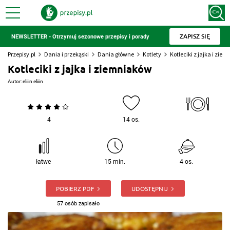
ZAPISZ SIĘ
NEWSLETTER - Otrzymuj sezonowe przepisy i porady
Przepisy.pl
Dania i przekąski
Dania główne
Kotlety
Kotleciki z jajka i zie
Kotleciki z jajka i ziemniaków
Autor:
eliiin eliiin
4
14 os.
łatwe
15 min.
4 os.
POBIERZ PDF
UDOSTĘPNIJ
57 osób zapisało