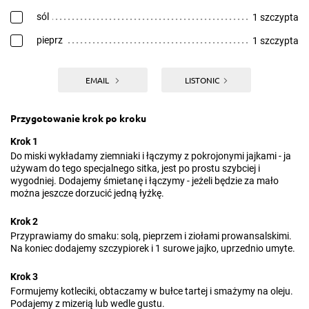
sól
1 szczypta
pieprz
1 szczypta
EMAIL
LISTONIC
Przygotowanie krok po kroku
Krok 1
Do miski wykładamy ziemniaki i łączymy z pokrojonymi jajkami - ja
używam do tego specjalnego sitka, jest po prostu szybciej i
wygodniej. Dodajemy śmietanę i łączymy - jeżeli będzie za mało
można jeszcze dorzucić jedną łyżkę.
Krok 2
Przyprawiamy do smaku: solą, pieprzem i ziołami prowansalskimi.
Na koniec dodajemy szczypiorek i 1 surowe jajko, uprzednio umyte.
Krok 3
Formujemy kotleciki, obtaczamy w bułce tartej i smażymy na oleju.
Podajemy z mizerią lub wedle gustu.