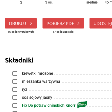
2
3 os.
średnie
45 m
DRUKUJ
POBIERZ PDF
UDOSTĘ
16 osób wydrukowało
37 osób zapisało
Składniki
krewetki mrożone
mieszanka warzywna
ryż
sos sojowy jasny
Fix Do potraw chińskich Knorr