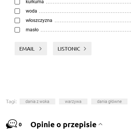
kurkuma
woda
włoszczyzna
masło
EMAIL
LISTONIC
Tagi:
dania z woka
warzywa
dania główne
Opinie o przepisie
0