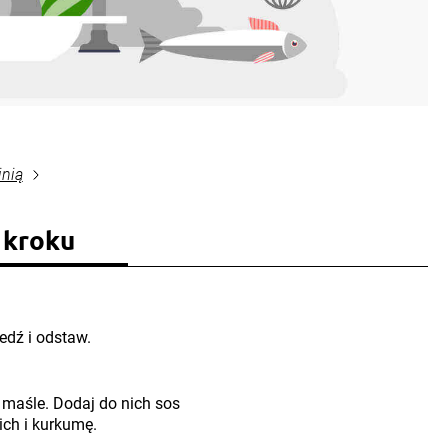
inią
 kroku
edź i odstaw.
 maśle. Dodaj do nich sos
ich i kurkumę.