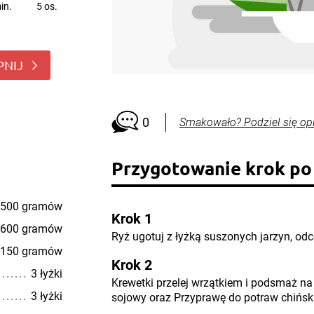
in.
5 os.
PNIJ
0
Smakowało? Podziel się op
Przygotowanie krok po
500 gramów
Krok 1
600 gramów
Ryż ugotuj z łyżką suszonych jarzyn, odc
150 gramów
Krok 2
3 łyżki
Krewetki przelej wrzątkiem i podsmaż na
3 łyżki
sojowy oraz Przyprawę do potraw chińsk