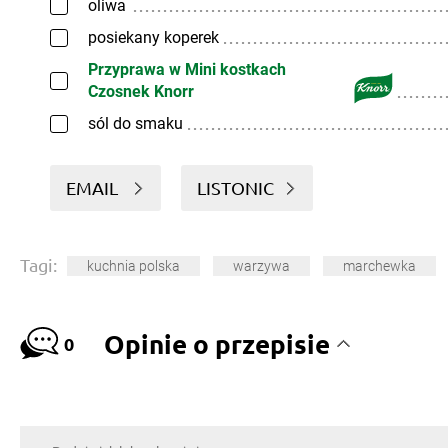
oliwa
posiekany koperek
Przyprawa w Mini kostkach
Czosnek Knorr
sól do smaku
EMAIL
LISTONIC
Tagi:
kuchnia polska
warzywa
marchewka
Opinie o przepisie
0