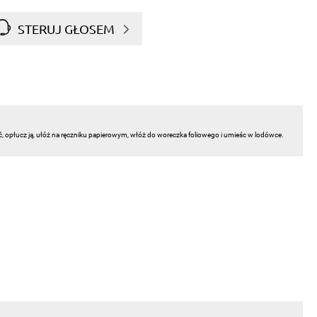
STERUJ GŁOSEM
ć, opłucz ją, ułóż na ręczniku papierowym, włóż do woreczka foliowego i umieśc w lodówce.