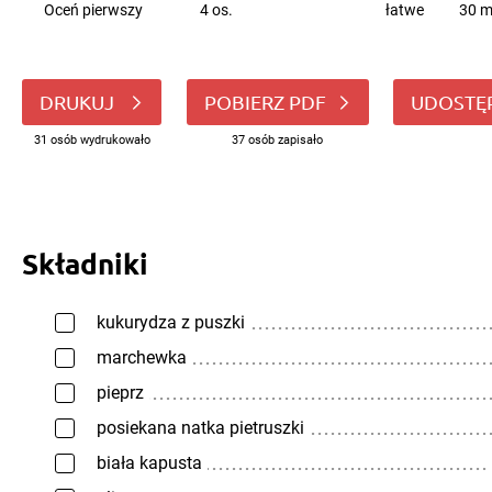
Oceń pierwszy
4 os.
łatwe
30 m
DRUKUJ
POBIERZ PDF
UDOSTĘ
31 osób wydrukowało
37 osób zapisało
Składniki
kukurydza z puszki
marchewka
pieprz
posiekana natka pietruszki
biała kapusta