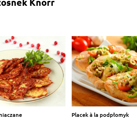
zosnek Knorr
mniaczane
Placek à la podpłomyk