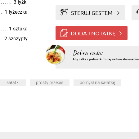
3 łyżki
1 łyżeczka
STERUJ GESTEM
1 sztuka
DODAJ NOTATKĘ
2 szczypty
Dobra rada:
Aby natka z pietruszki dłużej zachowała świeżoś
sałatki
prosty przepis
pomysł na sałatkę