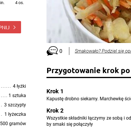
in.
4 os.
PNIJ
0
Smakowało? Podziel się op
Przygotowanie krok po
4 łyżki
Krok 1
1 sztuka
Kapustę drobno siekamy. Marchewkę ści
3 szczypty
Krok 2
1 łyżeczka
Wszystkie składniki łączymy ze sobą i 
500 gramów
by smaki się połączyły