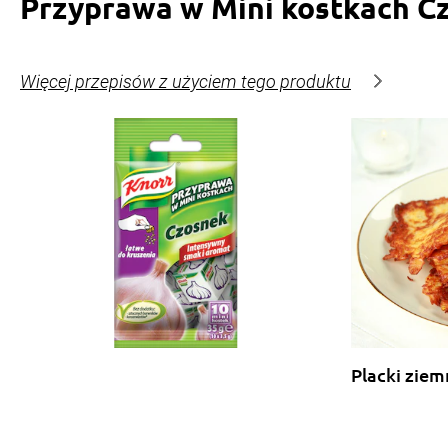
Przyprawa w Mini kostkach C
Więcej przepisów z użyciem tego produktu
Placki zie