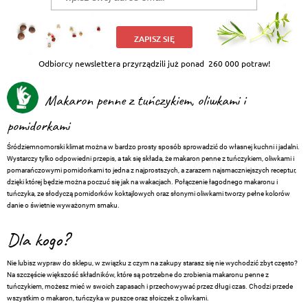
ZAPISZ SIĘ
Odbiorcy newslettera przyrządzili już ponad
260 000 potraw!
Makaron penne z tuńczykiem, oliwkami i
pomidorkami
Śródziemnomorski klimat można w bardzo prosty sposób sprowadzić do własnej kuchni i jadalni.
Wystarczy tylko odpowiedni przepis, a tak się składa, że makaron penne z tuńczykiem, oliwkami i
pomarańczowymi pomidorkami to jedna z najprostszych, a zarazem najsmaczniejszych receptur,
dzięki której będzie można poczuć się jak na wakacjach. Połączenie łagodnego makaronu i
tuńczyka, ze słodyczą pomidorków koktajlowych oraz słonymi oliwkami tworzy pełne kolorów
danie o świetnie wyważonym smaku.
Dla kogo?
Nie lubisz wypraw do sklepu, w związku z czym na zakupy starasz się nie wychodzić zbyt często?
Na szczęście większość składników, które są potrzebne do zrobienia makaronu penne z
tuńczykiem, możesz mieć w swoich zapasach i przechowywać przez długi czas. Chodzi przede
wszystkim o makaron, tuńczyka w puszce oraz słoiczek z oliwkami.