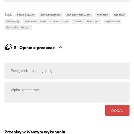
Tagi:
dania główne
dania z mięsem
dania z warzywami
makaron
tuńczyk
makarony
makaron z sosem śmietanowym
obiad z makaronem
najnowsze
dania dla młodych
0
Opinie o przepisie
DODAJ
Przepisy w Waszym wykonaniu