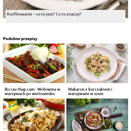
Konfitowanie – co to jest? Co to znaczy?
Podobne przepisy
Bo rau thap cam - Wołowina w
Makaron z kurczakiem i
warzywach po wietnamsku
warzywami w sosie
śmietanowo-ziołowym