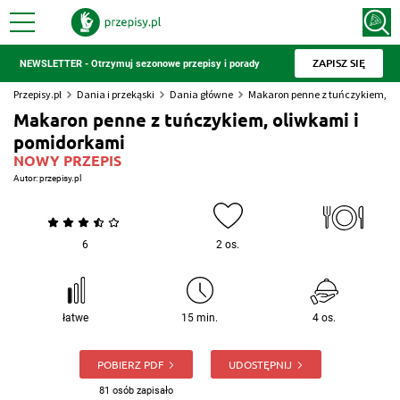
ZAPISZ SIĘ
NEWSLETTER - Otrzymuj sezonowe przepisy i porady
Przepisy.pl
Dania i przekąski
Dania główne
Makaron penne z tuńczykiem, ol
Makaron penne z tuńczykiem, oliwkami i
pomidorkami
NOWY PRZEPIS
Autor:
przepisy.pl
6
2 os.
łatwe
15 min.
4 os.
POBIERZ PDF
UDOSTĘPNIJ
81 osób zapisało