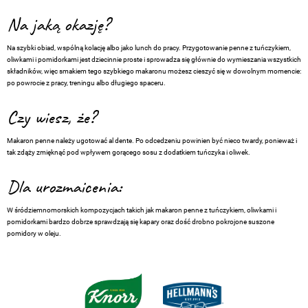
Na jaką okazję?
Na szybki obiad, wspólną kolację albo jako lunch do pracy. Przygotowanie penne z tuńczykiem,
oliwkami i pomidorkami jest dziecinnie proste i sprowadza się głównie do wymieszania wszystkich
składników, więc smakiem tego szybkiego makaronu możesz cieszyć się w dowolnym momencie:
po powrocie z pracy, treningu albo długiego spaceru.
Czy wiesz, że?
Makaron penne należy ugotować al dente. Po odcedzeniu powinien być nieco twardy, ponieważ i
tak zdąży zmięknąć pod wpływem gorącego sosu z dodatkiem tuńczyka i oliwek.
Dla urozmaicenia:
W śródziemnomorskich kompozycjach takich jak makaron penne z tuńczykiem, oliwkami i
pomidorkami bardzo dobrze sprawdzają się kapary oraz dość drobno pokrojone suszone
pomidory w oleju.