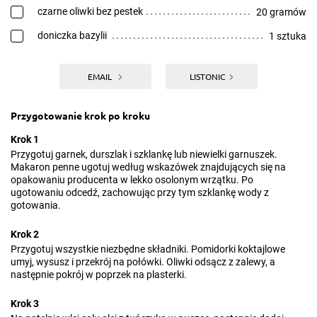
czarne oliwki bez pestek
20 gramów
doniczka bazylii
1 sztuka
EMAIL
LISTONIC
Przygotowanie krok po kroku
Krok 1
Przygotuj garnek, durszlak i szklankę lub niewielki garnuszek.
Makaron penne ugotuj według wskazówek znajdujących się na
opakowaniu producenta w lekko osolonym wrzątku. Po
ugotowaniu odcedź, zachowując przy tym szklankę wody z
gotowania.
Krok 2
Przygotuj wszystkie niezbędne składniki. Pomidorki koktajlowe
umyj, wysusz i przekrój na połówki. Oliwki odsącz z zalewy, a
następnie pokrój w poprzek na plasterki.
Krok 3