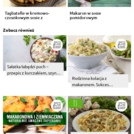
Tagliatelle w kremowo-
Makaron w sosie
czosnkowym sosie z
pomidorowym
grillowanym kurczak...
Zobacz również
Sałatka łabędzi puch –
przepis z kurczakiem, szynką
Rodzinna kolacja z
lub tuńczykiem
makaronem. Sukces
gwarantowany.