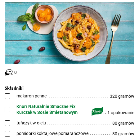
0
Składniki
makaron penne
320 gramów
Knorr Naturalnie Smaczne Fix
Kurczak w Sosie Śmietanowym
1 opakowanie
tuńczyk w oleju
80 gramów
pomidorki koktajlowe pomarańczowe
80 gramów