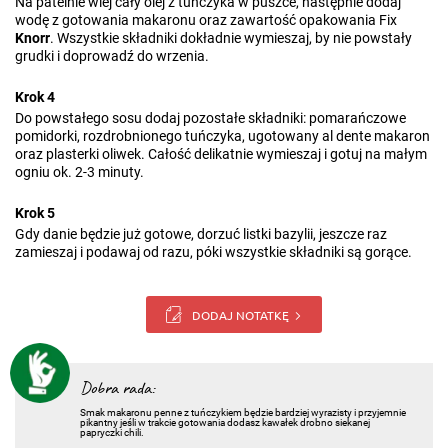
Na patelnie wlej cały olej z tuńczyka w puszce, następnie dodaj
wodę z gotowania makaronu oraz zawartość opakowania Fix
Knorr
. Wszystkie składniki dokładnie wymieszaj, by nie powstały
grudki i doprowadź do wrzenia.
Krok 4
Do powstałego sosu dodaj pozostałe składniki: pomarańczowe
pomidorki, rozdrobnionego tuńczyka, ugotowany al dente makaron
oraz plasterki oliwek. Całość delikatnie wymieszaj i gotuj na małym
ogniu ok. 2-3 minuty.
Krok 5
Gdy danie będzie już gotowe, dorzuć listki bazylii, jeszcze raz
zamieszaj i podawaj od razu, póki wszystkie składniki są gorące.
DODAJ NOTATKĘ
Dobra rada:
Smak makaronu penne z tuńczykiem będzie bardziej wyrazisty i przyjemnie
pikantny jeśli w trakcie gotowania dodasz kawałek drobno siekanej
papryczki chili.