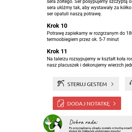
sera żółtego. Ser posypujemy szczyptą os
sera ułóżmy tak, aby wystawały za kółko
ser opatuli naszą potrawę.
Krok 10
Potrawę zapiekamy w rozgrzanym do 180 
termoobiegiem przez ok. 5-7 minut
Krok 11
Na talerzu rozsypujemy w kształt koła ro
nasz placuszek i dekorujemy wierzch jed
STERUJ GESTEM
DODAJ NOTATKĘ
Dobra rada:
Po przyrządzeniu obiadu zostało ci trochę orze
dosyp do mleka lub ulubionego jogurtu!