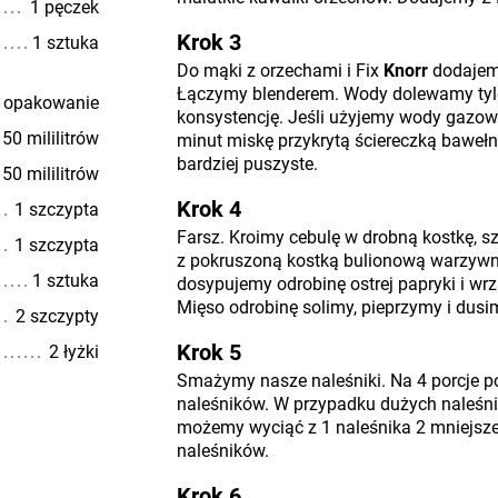
1 pęczek
Krok 3
1 sztuka
Do mąki z orzechami i Fix
Knorr
dodajemy
Łączymy blenderem. Wody dolewamy tyle 
 opakowanie
konsystencję. Jeśli użyjemy wody gazow
50 mililitrów
minut miskę przykrytą ściereczką bawełn
bardziej puszyste.
50 mililitrów
Krok 4
1 szczypta
Farsz. Kroimy cebulę w drobną kostkę, sz
1 szczypta
z pokruszoną kostką bulionową warzyw
1 sztuka
dosypujemy odrobinę ostrej papryki i wr
Mięso odrobinę solimy, pieprzymy i dusi
2 szczypty
Krok 5
2 łyżki
Smażymy nasze naleśniki. Na 4 porcje 
naleśników. W przypadku dużych naleśni
możemy wyciąć z 1 naleśnika 2 mniejsze
naleśników.
Krok 6