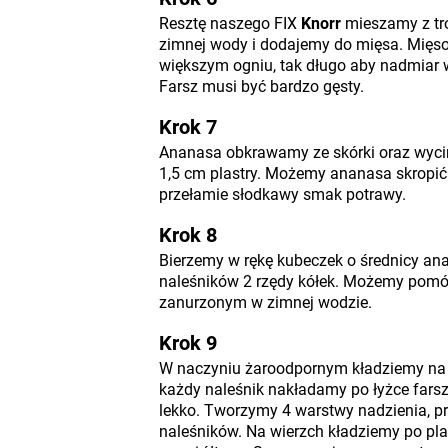
Resztę naszego FIX
Knorr
mieszamy z tro
zimnej wody i dodajemy do mięsa. Mięso
większym ogniu, tak długo aby nadmiar 
Farsz musi być bardzo gęsty.
Krok 7
Ananasa obkrawamy ze skórki oraz wycin
1,5 cm plastry. Możemy ananasa skropić 
przełamie słodkawy smak potrawy.
Krok 8
Bierzemy w rękę kubeczek o średnicy an
naleśników 2 rzędy kółek. Możemy pomó
zanurzonym w zimnej wodzie.
Krok 9
W naczyniu żaroodpornym kładziemy na 
każdy naleśnik nakładamy po łyżce farsz
lekko. Tworzymy 4 warstwy nadzienia, p
naleśników. Na wierzch kładziemy po pla