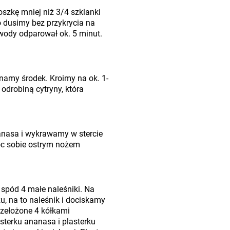
szkę mniej niż 3/4 szklanki
 dusimy bez przykrycia na
wody odparował ok. 5 minut.
amy środek. Kroimy na ok. 1-
odrobiną cytryny, która
anasa i wykrawamy w stercie
c sobie ostrym nożem
spód 4 małe naleśniki. Na
u, na to naleśnik i dociskamy
rzełożone 4 kółkami
sterku ananasa i plasterku