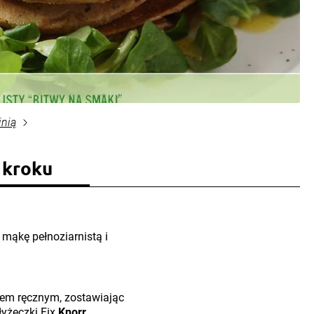
inią
 kroku
 mąkę pełnoziarnistą i
rem ręcznym, zostawiając
łyżeczki Fix
Knorr
.