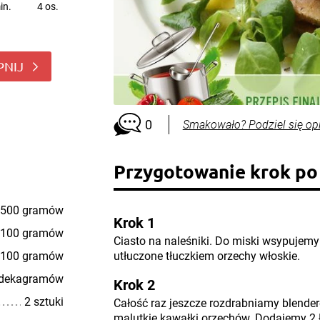
in.
4 os.
PNIJ
0
Smakowało? Podziel się op
Przygotowanie krok po
500 gramów
Krok 1
100 gramów
Ciasto na naleśniki. Do miski wsypujemy
100 gramów
utłuczone tłuczkiem orzechy włoskie.
 dekagramów
Krok 2
2 sztuki
Całość raz jeszcze rozdrabniamy blende
malutkie kawałki orzechów. Dodajemy 2 