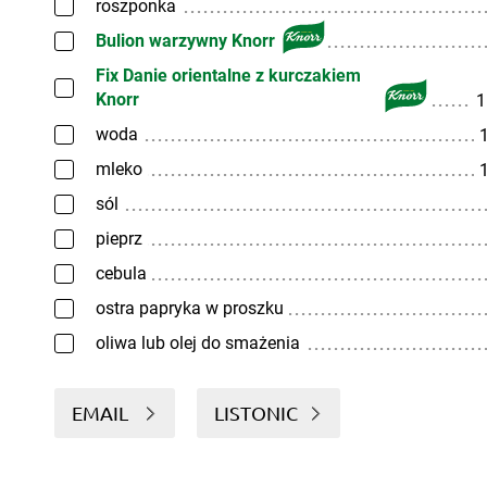
roszponka
Bulion warzywny Knorr
Fix Danie orientalne z kurczakiem
Knorr
1
woda
1
mleko
1
sól
pieprz
cebula
ostra papryka w proszku
oliwa lub olej do smażenia
EMAIL
LISTONIC