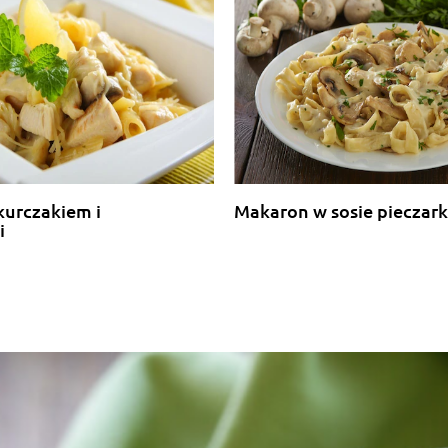
kurczakiem i
Makaron w sosie piecza
i