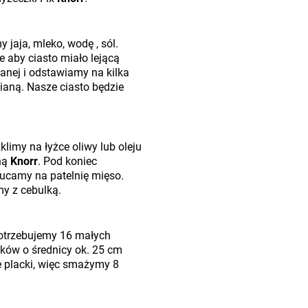
 jaja, mleko, wodę , sól.
aby ciasto miało lejącą
anej i odstawiamy na kilka
ianą. Nasze ciasto będzie
klimy na łyżce oliwy lub oleju
ną
Knorr
. Pod koniec
zucamy na patelnię mięso.
my z cebulką.
potrzebujemy 16 małych
ków o średnicy ok. 25 cm
 placki, więc smażymy 8