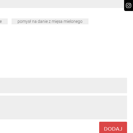
e
pomysł na danie z mięsa mielonego
DODAJ