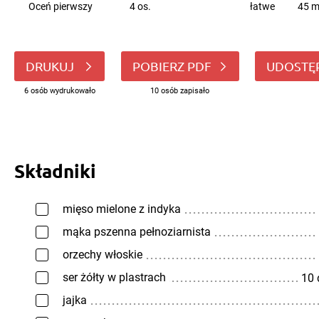
Oceń pierwszy
4 os.
łatwe
45 m
DRUKUJ
POBIERZ PDF
UDOSTĘ
6 osób wydrukowało
10 osób zapisało
Składniki
mięso mielone z indyka
mąka pszenna pełnoziarnista
orzechy włoskie
ser żółty w plastrach
10
jajka