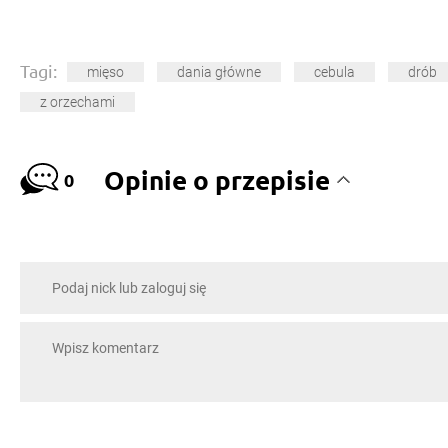
Tagi:
mięso
dania główne
cebula
drób
z orzechami
Opinie o przepisie
0