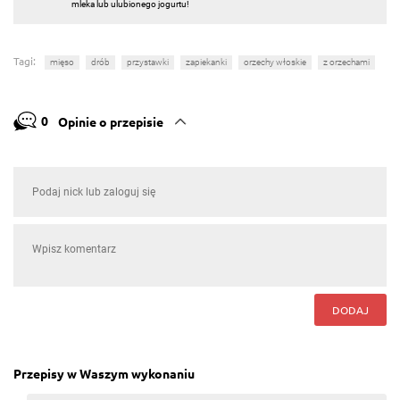
mleka lub ulubionego jogurtu!
Tagi:
mięso
drób
przystawki
zapiekanki
orzechy włoskie
z orzechami
0
Opinie o przepisie
DODAJ
Przepisy w Waszym wykonaniu