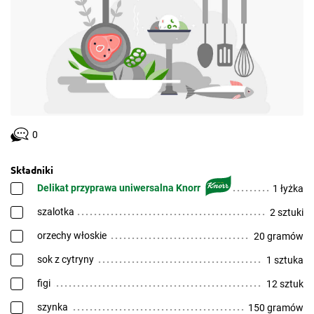
0
Składniki
Delikat przyprawa uniwersalna Knorr
1 łyżka
szalotka
2 sztuki
orzechy włoskie
20 gramów
sok z cytryny
1 sztuka
figi
12 sztuk
szynka
150 gramów