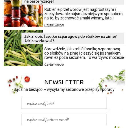
na pasteryzację!
Robienie przetworów jest najprostszym i
zdecydowanie najsmaczniejszym sposobem
na to, by zachować smaki wiosny, lata i
jesieni na dłużej. Można robić setki zdjęć
Czytaj więcej
krajobrazów, by cieszyć nimi oko w sezonie
zimowym, ale to smaczny posiłek pozwoli w
pełni poczuć atmosferę cieplejszych
Jak zrobić fasolkę szparagową do słoików na zimę?
miesięcy. Przygotowanie słoików ze
Jak zawekować?
smakowitą zawartością musi obejmować
patenty, które pozwolą zachować świeżość
Sprawdźcie, jak zrobić fasolkę szparagową
przetworów.
do słoików na zimę i cieszyć się jej smakiem
również poza sezonem. To warzywo możecie
wekować na wiele sposobów. Wykorzystajcie
Czytaj więcej
nasze propozycje!
NEWSLETTER
Bądź na bieżąco – wysyłamy sezonowe przepisy i porady