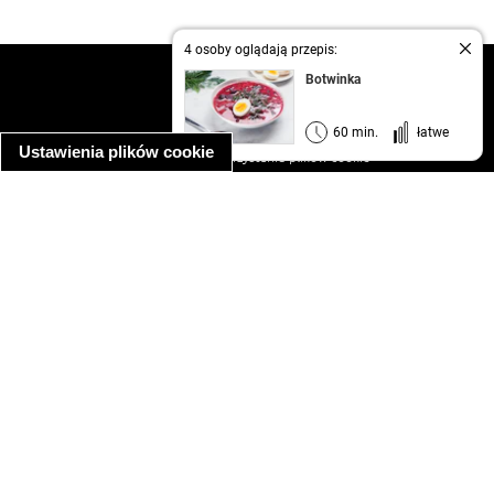
4 osoby oglądają przepis:
kontakt
Botwinka
regulamin
informacja o prywatności
60 min.
łatwe
Ustawienia plików cookie
informacja o wykorzystaniu plików cookie
ułatwienia dostępu
Najpopularniejsze przepisy
spaghetti bolognese
makaron z kurczakiem w sosie śmietanowym
kanapka z indykiem
ratatouille
lahmacun
mac and cheese
zupa minestrone
cannelloni ze szpinakiem i ricottą