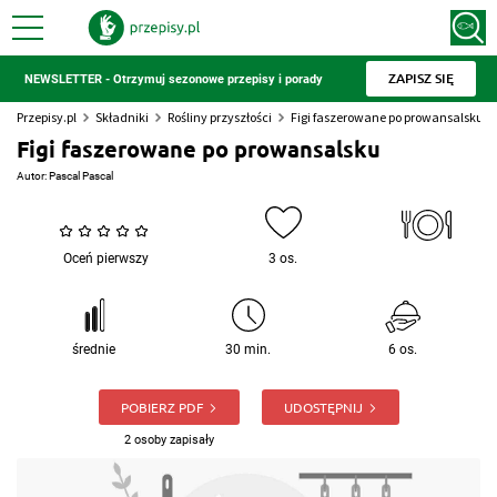
ZAPISZ SIĘ
NEWSLETTER - Otrzymuj sezonowe przepisy i porady
Przepisy.pl
Składniki
Rośliny przyszłości
Figi faszerowane po prowansalsku
Figi faszerowane po prowansalsku
Autor:
Pascal Pascal
Oceń pierwszy
3 os.
średnie
30 min.
6 os.
POBIERZ PDF
UDOSTĘPNIJ
2 osoby zapisały