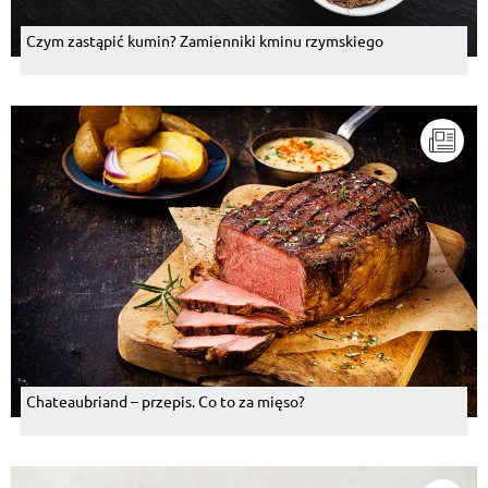
Czym zastąpić kumin? Zamienniki kminu rzymskiego
Chateaubriand – przepis. Co to za mięso?