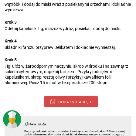
wątróbki i dodaj do miski wraz z posiekanymi orzechami i dokładnie
wymieszaj.
Krok 3
Odetnij kapelusiki fig, miąższ wydrąż, posiekaj i dodaj do miski.
Krok 4
Składniki farszu przypraw Delikatem i dokładnie wymieszaj.
Krok 5
Figi ułóż w żaroodpornym naczyniu, skrop w środku i na zewnątrz
sokiem cytrynowym, napełnij farszem. Przykryj odciętymi
kapelusikami, skrop resztą oliwy i przykryj kawałkiem folii
aluminiowej. Piecz 15 minut w temperaturze 200 stopni.
DODAJ NOTATKĘ
Dobra rada:
Po przyrządzeniu obiadu zostało ci trochę orzechów włoskich? Skomponuj
z nich własne musli – dodaj do nich bakalie oraz suszone owoce i dosyp do