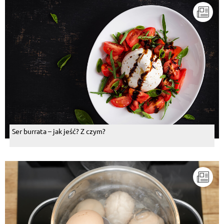
Ser burrata – jak jeść? Z czym?