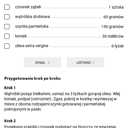
czosnek ząbek
1 sztuka
wątróbka drobiowa
60 gramów
szynka parmeńska
150 gramów
koniak
30 mililitrów
oliwa extra vergine
6 łyżek
EMAIL
LISTONIC
Przygotowanie krok po kroku
Krok 1
Wątróbki posyp Delikatem, usmaż na 3 łyżkach gorącej oliwy. Wlej
koniak, podpal (ostrożnie!). Zgaś, pokrój w kostkę i wymieszaj w
misce z oboma rodzajami szynki gotowanej i parmeńskiej
pokrojonymi w paski.
Krok 2
Posiekane szalotki i czosnek podsmaż na tłuszczu ze smażenia