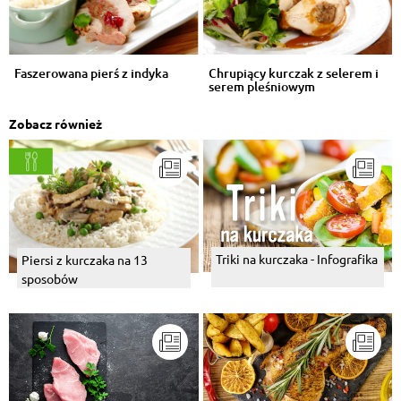
Faszerowana pierś z indyka
Chrupiący kurczak z selerem i
serem pleśniowym
Zobacz również
Triki na kurczaka - Infografika
Piersi z kurczaka na 13
sposobów