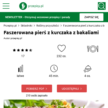
ZAPISZ SIĘ
NEWSLETTER - Otrzymuj sezonowe przepisy i porady
Przepisy.pl
Składniki
Rośliny przyszłości
Faszerowana pierś z kurczaka z bak
Faszerowana pierś z kurczaka z bakaliami
Autor:
przepisy.pl
17
232 os.
łatwe
45 min.
4 os.
POBIERZ PDF
UDOSTĘPNIJ
210 osób zapisało