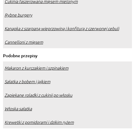
Cukinia faszerowana mięsem mielonym
Rybne burgery
Kanapka z szarpaną wieprzowiną i konfiturą z czerwonej cebuli
Cannelloni z mięsem
Podobne przepisy
Makaron z kurczakiem i szpinakiem
Sałatka z bobem i jajkiem
Zapiekane roladki z cukinii po włosku
Włoska sałatka
Krewetki z pomidorami i dzikim ryżem