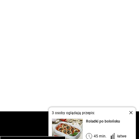
3 osoby oglądają przepis:
kontakt
Roladki po bolońsku
regulamin
informacja o prywatności
45 min.
łatwe