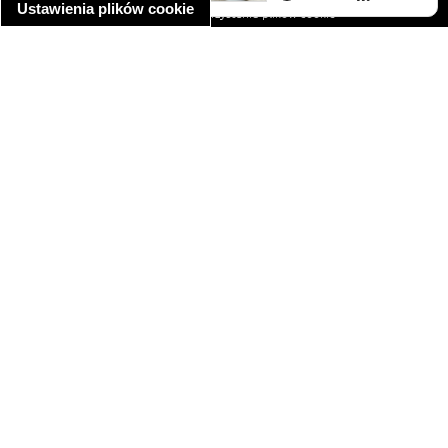
Ustawienia plików cookie
informacja o wykorzystaniu plików cookie
ułatwienia dostępu
Najpopularniejsze przepisy
spaghetti bolognese
makaron z kurczakiem w sosie śmietanowym
kanapka z indykiem
ratatouille
lahmacun
mac and cheese
zupa minestrone
cannelloni ze szpinakiem i ricottą
spaghetti przepisy
makaron z kurczakiem
tagliatelle z kurczakiem
hot dog