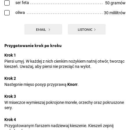
ser feta
50 gramów
oliwa
30 mililitrów
EMAIL
LISTONIC
Przygotowanie krok po kroku
Krok 1
Piersi umyj. W każdej z nich cienkim nożykiem natnij otwór, tworząc
kieszeń. Uważaj, aby piersi nie przeciąć na wylot.
Krok 2
Następnie mięso posyp przyprawą
Knorr
.
Krok 3
W miseczce wymieszaj pokrojone morele, orzechy oraz pokruszone
sery.
Krok 4
Przygotowanym farszem nadziewaj kieszenie. Kieszeń zepnij