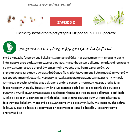
ZAPISZ SIĘ
Odbiorcy newslettera przyrządzili już ponad
260 000 potraw!
Faszerowana pierś z kurczaka z bakaliami
Pierś z kurczaka faszerowana bakaliami, z rumianą skórką i nadzieniem pełnym smaku to danie,
które sprawdzi się podczas uroczystego obiadu. Mięso drobiowe, delikatne i chude, dobrze pasuje
do wyrazistego farszu z orzechów, suszonych owoców oraz kompozycji serów. Do
przygotowania tej potrawy wybierz dość duże filety, żeby łatwo można było je naciąć i stworzyć w
ten sposób mięsne kieszonki. Przypraw kurczaka, a następnie przygotuj nadzienie. W tym celu
wymieszaj orzechy włoskie oraz pokrojone drobno suszone morele z wyrazistą grecką fetą i
łagodniejszym w smaku francuskim brie. Możesz też dodać do tego rodzynki albo suszoną
żurawinę. Wyrób zwartą masę i nadziej nią kieszonki z mięsa. Podsmaż je delikatnie i przełóż do
worka do pieczenia, spinając go wykałaczką. Piecz w temperaturze 180° C. Pierś z kurczaka
faszerowana bakaliami może być podawana z ryżem posypanym kurkumą oraz z kruchą sałatą
lodową. Mamy nadzieję, że gotowanie z naszymi przepisami będzie dla Ciebie prawdziwą
przyjemnością.