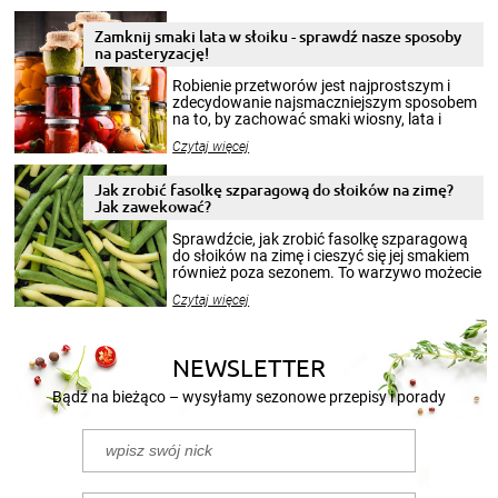
Zamknij smaki lata w słoiku - sprawdź nasze sposoby
na pasteryzację!
Robienie przetworów jest najprostszym i
zdecydowanie najsmaczniejszym sposobem
na to, by zachować smaki wiosny, lata i
jesieni na dłużej. Można robić setki zdjęć
Czytaj więcej
krajobrazów, by cieszyć nimi oko w sezonie
zimowym, ale to smaczny posiłek pozwoli w
pełni poczuć atmosferę cieplejszych
Jak zrobić fasolkę szparagową do słoików na zimę?
miesięcy. Przygotowanie słoików ze
Jak zawekować?
smakowitą zawartością musi obejmować
patenty, które pozwolą zachować świeżość
Sprawdźcie, jak zrobić fasolkę szparagową
przetworów.
do słoików na zimę i cieszyć się jej smakiem
również poza sezonem. To warzywo możecie
wekować na wiele sposobów. Wykorzystajcie
Czytaj więcej
nasze propozycje!
NEWSLETTER
Bądź na bieżąco – wysyłamy sezonowe przepisy i porady