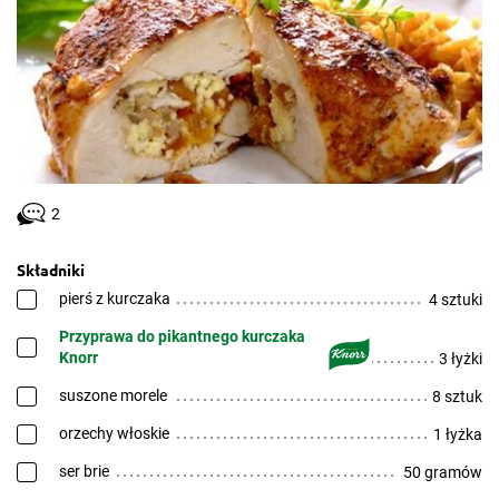
2
Składniki
pierś z kurczaka
4 sztuki
Przyprawa do pikantnego kurczaka
Knorr
3 łyżki
suszone morele
8 sztuk
orzechy włoskie
1 łyżka
ser brie
50 gramów