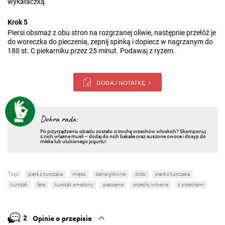
wykałaczką.
Krok 5
Piersi obsmaż z obu stron na rozgrzanej oliwie, następnie przełóż je
do woreczka do pieczenia, zepnij spinką i dopiecz w nagrzanym do
180 st. C piekarniku przez 25 minut. Podawaj z ryżem.
DODAJ NOTATKĘ
Dobra rada:
Po przyrządzeniu obiadu zostało ci trochę orzechów włoskich? Skomponuj
z nich własne musli – dodaj do nich bakalie oraz suszone owoce i dosyp do
mleka lub ulubionego jogurtu!
Tagi:
pierś z kurczaka
mięso
dania główne
drób
pierś z kurczaka
kurczak
feta
kurczak smażony
pieczenie
orzechy włoskie
z orzechami
2
Opinie o przepisie