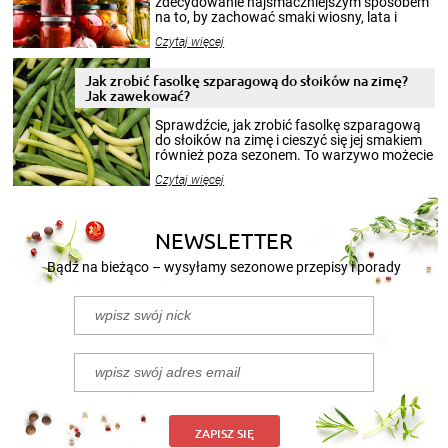
zdecydowanie najsmaczniejszym sposobem
na to, by zachować smaki wiosny, lata i
jesieni na dłużej. Można robić setki zdjęć
Czytaj więcej
krajobrazów, by cieszyć nimi oko w sezonie
zimowym, ale to smaczny posiłek pozwoli w
pełni poczuć atmosferę cieplejszych
Jak zrobić fasolkę szparagową do słoików na zimę?
miesięcy. Przygotowanie słoików ze
Jak zawekować?
smakowitą zawartością musi obejmować
patenty, które pozwolą zachować świeżość
Sprawdźcie, jak zrobić fasolkę szparagową
przetworów.
do słoików na zimę i cieszyć się jej smakiem
również poza sezonem. To warzywo możecie
wekować na wiele sposobów. Wykorzystajcie
Czytaj więcej
nasze propozycje!
NEWSLETTER
Bądź na bieżąco – wysyłamy sezonowe przepisy i porady
ZAPISZ SIĘ