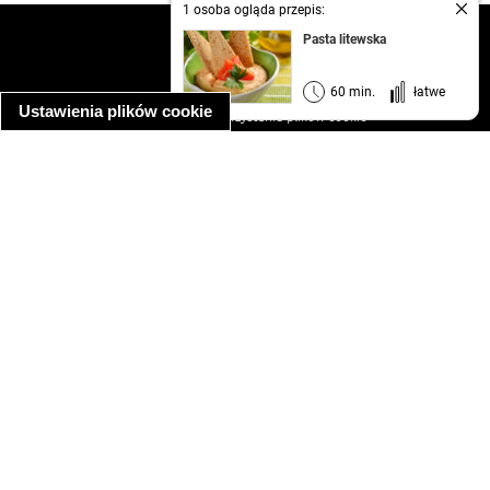
1 osoba ogląda przepis:
kontakt
Pasta litewska
regulamin
informacja o prywatności
60 min.
łatwe
Ustawienia plików cookie
informacja o wykorzystaniu plików cookie
ułatwienia dostępu
Najpopularniejsze przepisy
spaghetti bolognese
makaron z kurczakiem w sosie śmietanowym
kanapka z indykiem
ratatouille
lahmacun
mac and cheese
zupa minestrone
cannelloni ze szpinakiem i ricottą
spaghetti przepisy