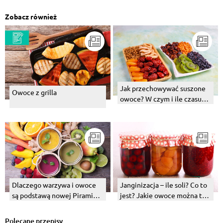
Zobacz również
Jak przechowywać suszone
Owoce z grilla
owoce? W czym i ile czasu
można to robić?
Dlaczego warzywa i owoce
Janginizacja – ile soli? Co to
są podstawą nowej Piramidy
jest? Jakie owoce można tak
Zdrowego Żywienia i
przygotować?
Aktywności Fizycznej?
Polecane przepisy