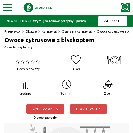
ZAPISZ SIĘ
NEWSLETTER - Otrzymuj sezonowe przepisy i porady
Przepisy.pl
Okazje
Karnawał
Ciasta na karnawał
Owoce cytrusowe z bis
Owoce cytrusowe z biszkoptem
Autor:
tommy tommy
Oceń pierwszy
16 os.
średnie
30 min.
2 os.
POBIERZ PDF
UDOSTĘPNIJ
0 osób zapisało