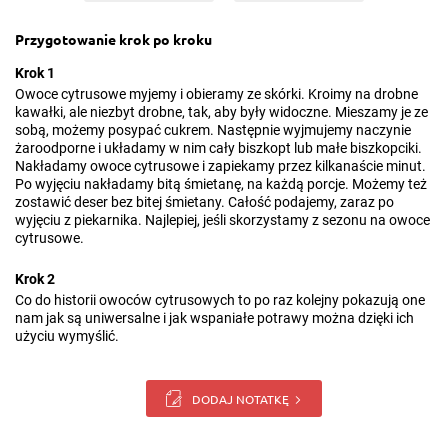
Przygotowanie krok po kroku
Krok 1
Owoce cytrusowe myjemy i obieramy ze skórki. Kroimy na drobne
kawałki, ale niezbyt drobne, tak, aby były widoczne. Mieszamy je ze
sobą, możemy posypać cukrem. Następnie wyjmujemy naczynie
żaroodporne i układamy w nim cały biszkopt lub małe biszkopciki.
Nakładamy owoce cytrusowe i zapiekamy przez kilkanaście minut.
Po wyjęciu nakładamy bitą śmietanę, na każdą porcje. Możemy też
zostawić deser bez bitej śmietany. Całość podajemy, zaraz po
wyjęciu z piekarnika. Najlepiej, jeśli skorzystamy z sezonu na owoce
cytrusowe.
Krok 2
Co do historii owoców cytrusowych to po raz kolejny pokazują one
nam jak są uniwersalne i jak wspaniałe potrawy można dzięki ich
użyciu wymyślić.
DODAJ NOTATKĘ