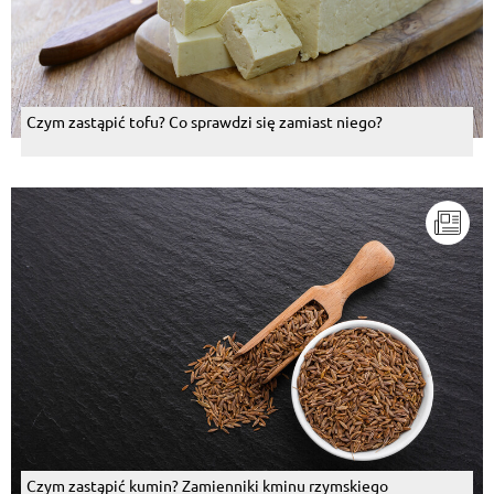
Czym zastąpić tofu? Co sprawdzi się zamiast niego?
Czym zastąpić kumin? Zamienniki kminu rzymskiego