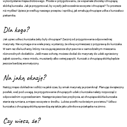
wykorzystanie mięsa drobiowego. Proste w przygotowaniu, ze wspaniale złocistą i chrupiącą
skórką kurczaka. Jak je przygotować, by wyszły jednocześnie soczyste i chrupiące? To prostsze
niż myślisz! Upiecz je według naszego przepisu i spróbuj, jak smakują chrupiące udka z kurczaka z
piekarnika.
Dla kogo?
Jak upiec udka z kurczaka żeby były chrupiące? Zacznij od przygotowania odpowiedniej
marynaty. Nie wymaga ona wiele pracy, wystarczy, że oliwę wymieszasz z przyprawą do kurczaka.
W sam raz dla kucharzy, którzy nie czują się jeszcze zbyt pewnie w samodzielnym mieszaniu
różnorodnych dodatków. Jeśli masz ochotę, możesz dodać do marynaty do udek zgnieciony
ząbek czosnku, nieco miodu, musztardy albo ostrej papryki. Kurczak z chrupiącą skórką będzie
jeszcze bardziej aromatyczny.
Na jaką okazję?
Natrzyj mięso dokładnie i odłóż na jakiś czas, by smak marynaty je przeniknął. Planując świąteczny
posiłek, weź pod uwagę, że przygotowanie chrupiących udek z kurczaka należy rozpocząć z
odpowiednim wyprzedzeniem. Następnie piecz bez przykrycia, aż chrupiąca skórka kurczaka
stanie się rumiana, a mięso soczyste w środku. Lubisz posiłki na świeżym powietrzu? Udka z
kurczaka z chrupiącą skórką sprawdzą się także jako piknikowa przekąska na zimno.
Czy wiesz, że?