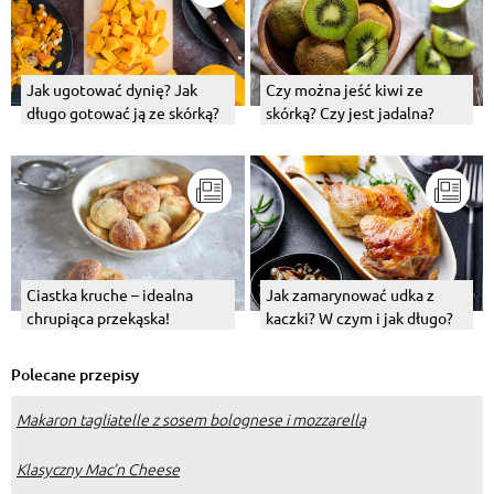
Jak ugotować dynię? Jak
Czy można jeść kiwi ze
długo gotować ją ze skórką?
skórką? Czy jest jadalna?
Ciastka kruche – idealna
Jak zamarynować udka z
chrupiąca przekąska!
kaczki? W czym i jak długo?
Polecane przepisy
Makaron tagliatelle z sosem bolognese i mozzarellą
Klasyczny Mac’n Cheese