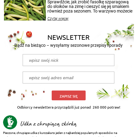
patenty, które pozwolą zachować świeżość
Sprawdźcie, jak zrobić fasolkę szparagową
przetworów.
do słoików na zimę i cieszyć się jej smakiem
również poza sezonem. To warzywo możecie
wekować na wiele sposobów. Wykorzystajcie
Czytaj więcej
nasze propozycje!
NEWSLETTER
Bądź na bieżąco – wysyłamy sezonowe przepisy i porady
ZAPISZ SIĘ
Odbiorcy newslettera przyrządzili już ponad
260 000 potraw!
Udka z chrupiącą skórką
Pieczone, chrupiące udka z kurczaka to jeden z najbardziej popularnych sposobów na