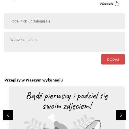
Odpowiedz
Grazyna Kozielska
, 29.09.2016
U mnie obiadzik wlasnie taki.mniam mniam
Odpowiedz
DODAJ
Przepisy w Waszym wykonaniu