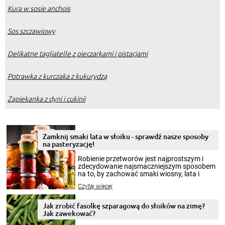
Kura w sosie anchois
Sos szczawiowy
Delikatne tagliatelle z pieczarkami i pistacjami
Potrawka z kurczaka z kukurydzą
Zapiekanka z dyni i cukinii
Zamknij smaki lata w słoiku - sprawdź nasze sposoby
na pasteryzację!
Robienie przetworów jest najprostszym i
zdecydowanie najsmaczniejszym sposobem
na to, by zachować smaki wiosny, lata i
jesieni na dłużej. Można robić setki zdjęć
Czytaj więcej
krajobrazów, by cieszyć nimi oko w sezonie
zimowym, ale to smaczny posiłek pozwoli w
pełni poczuć atmosferę cieplejszych
Jak zrobić fasolkę szparagową do słoików na zimę?
miesięcy. Przygotowanie słoików ze
Jak zawekować?
smakowitą zawartością musi obejmować