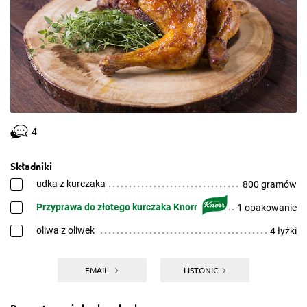
4
Składniki
udka z kurczaka
800 gramów
Przyprawa do złotego kurczaka Knorr
1 opakowanie
oliwa z oliwek
4 łyżki
EMAIL
LISTONIC