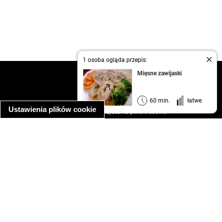
1 osoba ogląda przepis:
Mięsne zawijaski
kontakt
regulamin
informacja o prywatności
60 min.
łatwe
Ustawienia plików cookie
informacja o wykorzystaniu plików cookie
ułatwienia dostępu
Najpopularniejsze przepisy
spaghetti bolognese
makaron z kurczakiem w sosie śmietanowym
kanapka z indykiem
ratatouille
lahmacun