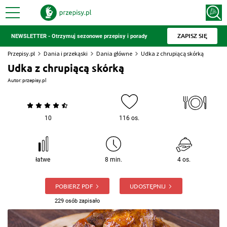
ZAPISZ SIĘ
NEWSLETTER - Otrzymuj sezonowe przepisy i porady
Przepisy.pl
Dania i przekąski
Dania główne
Udka z chrupiącą skórką
Udka z chrupiącą skórką
Autor:
przepisy.pl
10
116 os.
łatwe
8 min.
4 os.
POBIERZ PDF
UDOSTĘPNIJ
229 osób zapisało