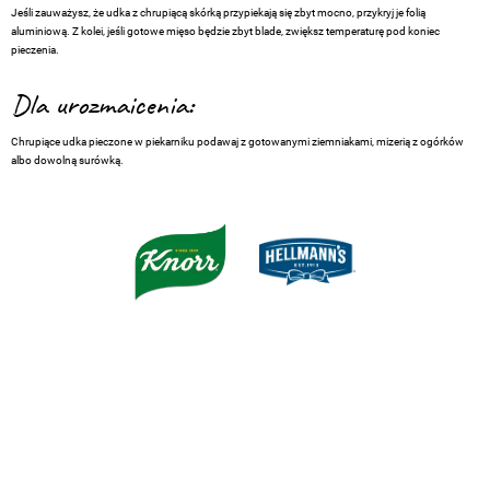
Jeśli zauważysz, że udka z chrupiącą skórką przypiekają się zbyt mocno, przykryj je folią
aluminiową. Z kolei, jeśli gotowe mięso będzie zbyt blade, zwiększ temperaturę pod koniec
pieczenia.
Dla urozmaicenia:
Chrupiące udka pieczone w piekarniku podawaj z gotowanymi ziemniakami, mizerią z ogórków
albo dowolną surówką.