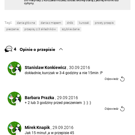
Do marynaty z kurczaka możesz dodać skórkę otartą z jednej limonki lub
cytryny.
Tagi:
dania główne
dania z mięsem
drób
kurczak
prosty przepis
pieczenie
przepisy z 3 składników
szybkie danie
4
Opinie o przepisie
Stanislaw Konkiewicz
, 30.09.2016
dokładnie, kurczak w 3-4 godziny a nie 15min :P
Odpowiedz
Barbara Prazka
, 29.09.2016
+ 2 lub 3 godziny przed pieczeniem :) :) :)
Odpowiedz
Mirek Knapik
, 29.09.2016
Jak 15 minut ,a w przepisie 45