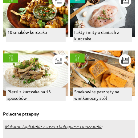
10 smaków kurczaka
Fakty i mity o daniach z
kurczaka
Piersi z kurczaka na 13
Smakowite pasztety na
sposobów
wielkanocny stół
Polecane przepisy
Makaron tagliatelle z sosem bolognese i mozzarellą