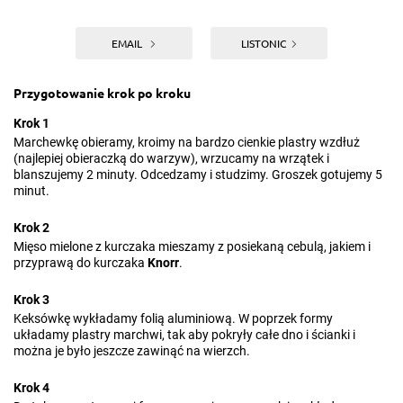
EMAIL
LISTONIC
Przygotowanie krok po kroku
Krok 1
Marchewkę obieramy, kroimy na bardzo cienkie plastry wzdłuż
(najlepiej obieraczką do warzyw), wrzucamy na wrzątek i
blanszujemy 2 minuty. Odcedzamy i studzimy. Groszek gotujemy 5
minut.
Krok 2
Mięso mielone z kurczaka mieszamy z posiekaną cebulą, jakiem i
przyprawą do kurczaka
Knorr
.
Krok 3
Keksówkę wykładamy folią aluminiową. W poprzek formy
układamy plastry marchwi, tak aby pokryły całe dno i ścianki i
można je było jeszcze zawinąć na wierzch.
Krok 4