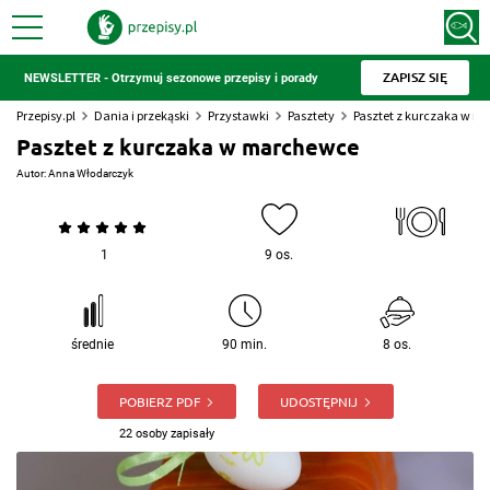
ZAPISZ SIĘ
NEWSLETTER - Otrzymuj sezonowe przepisy i porady
Przepisy.pl
Dania i przekąski
Przystawki
Pasztety
Pasztet z kurczaka w 
Pasztet z kurczaka w marchewce
Autor:
Anna Włodarczyk
1
9 os.
średnie
90 min.
8 os.
POBIERZ PDF
UDOSTĘPNIJ
22 osoby zapisały