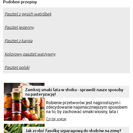
Podobne przepisy
Pasztet z gęsich wątróbek
Pasztet jesienny
Pasztet z karpia
Kolorowy pasztet warzywny
Pasztet polski
Zamknij smaki lata w słoiku - sprawdź nasze sposoby
na pasteryzację!
Robienie przetworów jest najprostszym i
zdecydowanie najsmaczniejszym sposobem
na to, by zachować smaki wiosny, lata i
jesieni na dłużej. Można robić setki zdjęć
Czytaj więcej
krajobrazów, by cieszyć nimi oko w sezonie
zimowym, ale to smaczny posiłek pozwoli w
pełni poczuć atmosferę cieplejszych
Jak zrobić fasolkę szparagową do słoików na zimę?