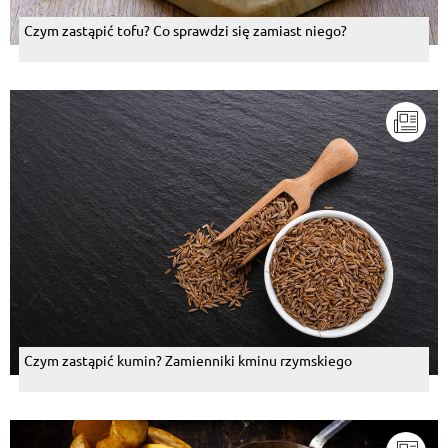
Czym zastąpić tofu? Co sprawdzi się zamiast niego?
Czym zastąpić kumin? Zamienniki kminu rzymskiego