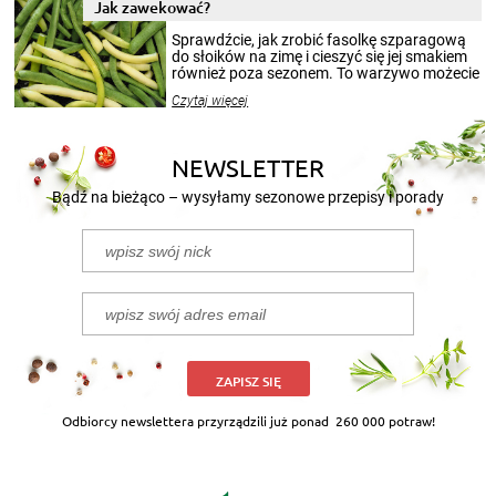
miesięcy. Przygotowanie słoików ze
Jak zawekować?
smakowitą zawartością musi obejmować
patenty, które pozwolą zachować świeżość
Sprawdźcie, jak zrobić fasolkę szparagową
przetworów.
do słoików na zimę i cieszyć się jej smakiem
również poza sezonem. To warzywo możecie
wekować na wiele sposobów. Wykorzystajcie
Czytaj więcej
nasze propozycje!
NEWSLETTER
Bądź na bieżąco – wysyłamy sezonowe przepisy i porady
ZAPISZ SIĘ
Odbiorcy newslettera przyrządzili już ponad
260 000 potraw!