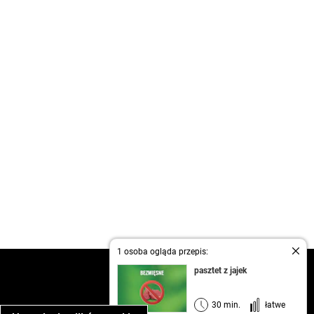
1 osoba ogląda przepis:
kontakt
pasztet z jajek
regulamin
informacja o prywatności
30 min.
łatwe