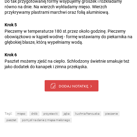
Do tak przygotowanej formy wsypujemy groszek i rozkładamy
równo na dnie. Na wierzch wykładamy mięso. Wierzch
przykrywamy plastrami marchwi oraz folią aluminiową.
Krok 5
Pieczemy w temperaturze 180 st.przez około godzinę. Pieczemy
obowiązkowo w kąpieli wodnej - formę wstawiamy do piekarnika na
głębokiej blasze, którą wypełniamy wodą.
Krok 6
Pasztet możemy zjeść na ciepło. Schłodzony świetnie smakuje też
jako dodatek do kanapek i zimna przekąska.
DODAJ NOTATKĘ
Tagi:
mięso
drób
przystawki
jajka
kuchnia francuska
pieczenie
pasztet
pomysł na danie z mięsa mielonego