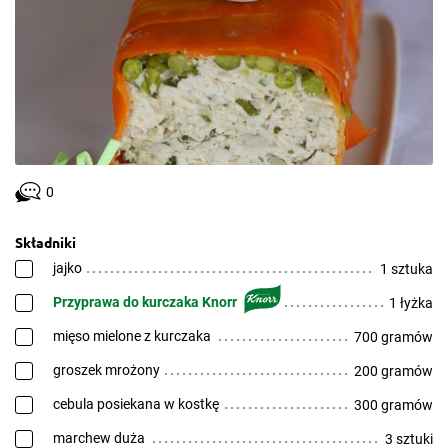
0
Składniki
jajko
1 sztuka
Przyprawa do kurczaka Knorr
1 łyżka
mięso mielone z kurczaka
700 gramów
groszek mrożony
200 gramów
cebula posiekana w kostkę
300 gramów
marchew duża
3 sztuki