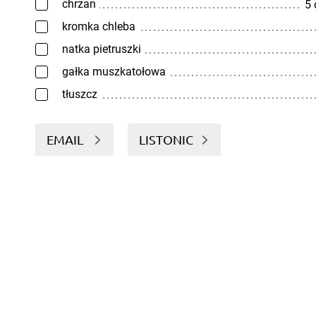
chrzan
5
kromka chleba
natka pietruszki
gałka muszkatołowa
tłuszcz
EMAIL
LISTONIC