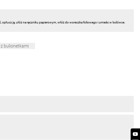
ć, opłucz ją, ułóż na ręczniku papierowym, włóż do woreczka foliowego i umieśc w lodówce.
 z bulionetkami