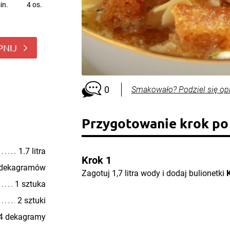
in.
4 os.
PNIJ
0
Smakowało? Podziel się op
Przygotowanie krok po
1.7 litra
Krok 1
 dekagramów
Zagotuj 1,7 litra wody i dodaj bulionetki
1 sztuka
2 sztuki
4 dekagramy