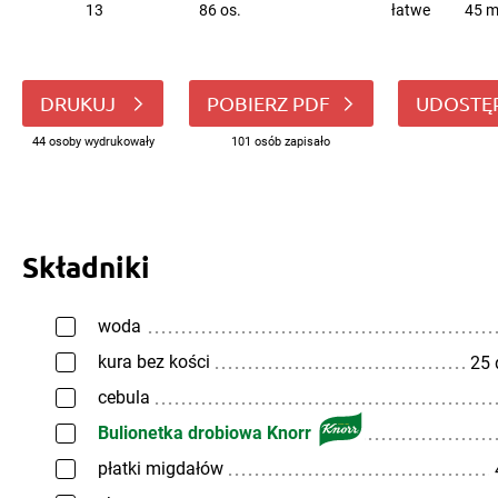
13
86 os.
łatwe
45 m
DRUKUJ
POBIERZ PDF
UDOSTĘ
44 osoby wydrukowały
101 osób zapisało
Składniki
woda
kura bez kości
25
cebula
Bulionetka drobiowa Knorr
płatki migdałów