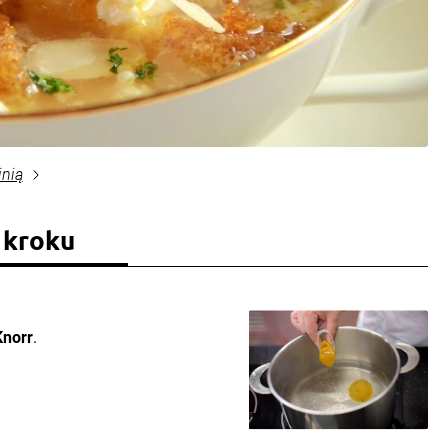
inią
 kroku
Knorr
.