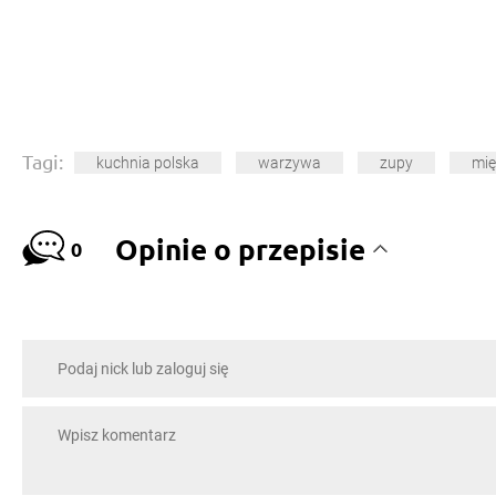
Tagi:
kuchnia polska
warzywa
zupy
mi
Opinie o przepisie
0