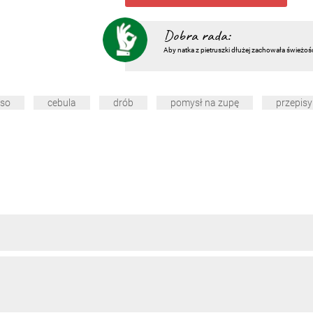
Dobra rada:
Aby natka z pietruszki dłużej zachowała świeżoś
ęso
cebula
drób
pomysł na zupę
przepisy