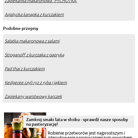
Zapiekanka makaronowa "PYCHOTKA"
Azjatycka kanapka z kurczakiem
Podobne przepisy
Sałatka makaronowa z salami
Stroganoff z kurczaka z papryką
Pad thai z kurczakiem
Kedgeree czyli ryz z ryba i jajkiem
Zapiekany warstwowy karczek
Zamknij smaki lata w słoiku - sprawdź nasze sposoby
na pasteryzację!
Robienie przetworów jest najprostszym i
zdecydowanie najsmaczniejszym sposobem