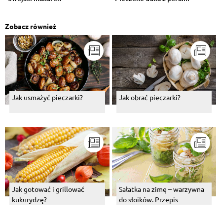
Zobacz również
Jak usmażyć pieczarki?
Jak obrać pieczarki?
Jak gotować i grillować
Sałatka na zimę – warzywna
kukurydzę?
do słoików. Przepis