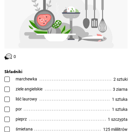
0
Składniki
marchewka
2 sztuki
ziele angielskie
3 ziarna
liść laurowy
1 sztuka
por
1 sztuka
pieprz
1 szczypta
śmietana
125 mililitrów