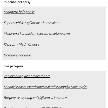
Polecane przepisy
Spaghetti bolognese
Super szybkie tagliatelle z kurczakiem
Makaron z kurczakiem i sosem śmietanowym
Klasyczny Mac’n Cheese
Domowe hot dogi
Inne przepisy
Zapiekanka gyros z makaronem
Kanapki z pastą z wędzonej makreli z papryką i kukurydzą
Burgery ze szparagami i jajkiem w koszulce