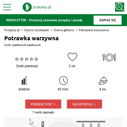
ZAPISZ SIĘ
NEWSLETTER - Otrzymuj sezonowe przepisy i porady
Przepisy.pl
Dania i przekąski
Dania główne
Potrawka warzywna
Potrawka warzywna
Autor:
pasibrzuch pasibrzuch
Oceń pierwszy
3 os.
średnie
45 min.
4 os.
POBIERZ PDF
UDOSTĘPNIJ
7 osób zapisało