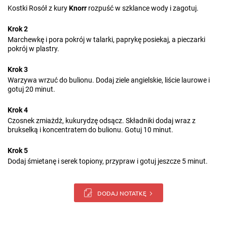
Kostki Rosół z kury
Knorr
rozpuść w szklance wody i zagotuj.
Krok 2
Marchewkę i pora pokrój w talarki, paprykę posiekaj, a pieczarki
pokrój w plastry.
Krok 3
Warzywa wrzuć do bulionu. Dodaj ziele angielskie, liście laurowe i
gotuj 20 minut.
Krok 4
Czosnek zmiażdż, kukurydzę odsącz. Składniki dodaj wraz z
brukselką i koncentratem do bulionu. Gotuj 10 minut.
Krok 5
Dodaj śmietanę i serek topiony, przypraw i gotuj jeszcze 5 minut.
DODAJ NOTATKĘ