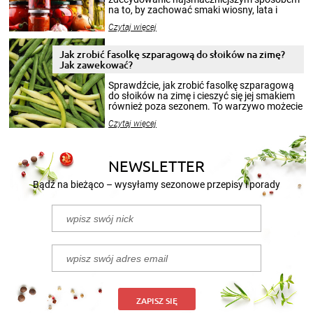
na to, by zachować smaki wiosny, lata i
jesieni na dłużej. Można robić setki zdjęć
Czytaj więcej
krajobrazów, by cieszyć nimi oko w sezonie
zimowym, ale to smaczny posiłek pozwoli w
pełni poczuć atmosferę cieplejszych
Jak zrobić fasolkę szparagową do słoików na zimę?
miesięcy. Przygotowanie słoików ze
Jak zawekować?
smakowitą zawartością musi obejmować
patenty, które pozwolą zachować świeżość
Sprawdźcie, jak zrobić fasolkę szparagową
przetworów.
do słoików na zimę i cieszyć się jej smakiem
również poza sezonem. To warzywo możecie
wekować na wiele sposobów. Wykorzystajcie
Czytaj więcej
nasze propozycje!
NEWSLETTER
Bądź na bieżąco – wysyłamy sezonowe przepisy i porady
ZAPISZ SIĘ