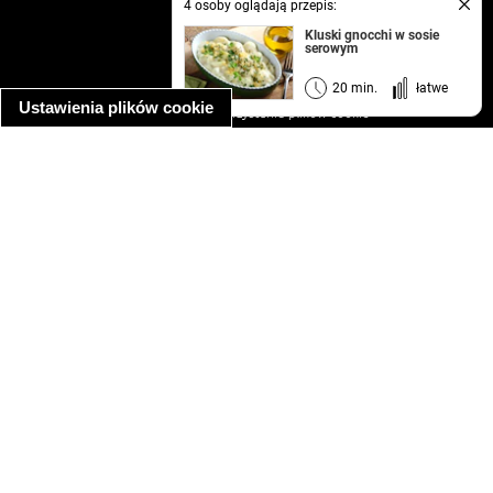
4 osoby oglądają przepis:
kontakt
Kluski gnocchi w sosie
serowym
regulamin
informacja o prywatności
20 min.
łatwe
Ustawienia plików cookie
informacja o wykorzystaniu plików cookie
ułatwienia dostępu
Najpopularniejsze przepisy
spaghetti bolognese
makaron z kurczakiem w sosie śmietanowym
kanapka z indykiem
ratatouille
lahmacun
mac and cheese
zupa minestrone
cannelloni ze szpinakiem i ricottą
spaghetti przepisy