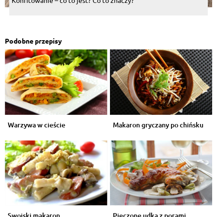
Konfitowanie – co to jest? Co to znaczy?
Podobne przepisy
Warzywa w cieście
Makaron gryczany po chińsku
Swojski makaron
Pieczone udka z porami