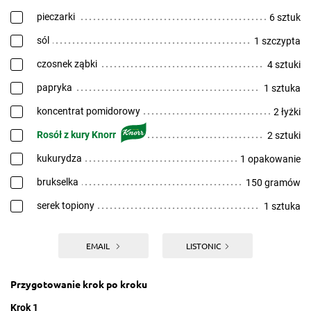
pieczarki
6 sztuk
sól
1 szczypta
czosnek ząbki
4 sztuki
papryka
1 sztuka
koncentrat pomidorowy
2 łyżki
Rosół z kury Knorr
2 sztuki
kukurydza
1 opakowanie
brukselka
150 gramów
serek topiony
1 sztuka
EMAIL
LISTONIC
Przygotowanie krok po kroku
Krok 1