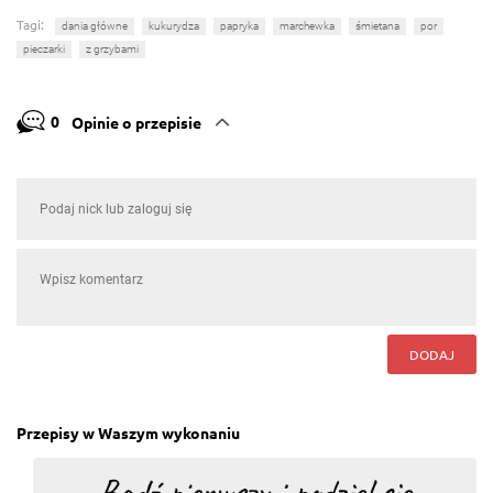
Tagi:
dania główne
kukurydza
papryka
marchewka
śmietana
por
pieczarki
z grzybami
0
Opinie o przepisie
DODAJ
Przepisy w Waszym wykonaniu