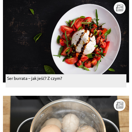
Ser burrata – jak jeść? Z czym?