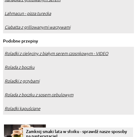
Lahmacun - pizza turecka
Ciabatta z grillowanymi warzywami
Podobne przepisy
Roladki z cielęciny z białym serem czosnkowym - VIDEO
Rolada z boczku
Roladki z grzybami
Rolada z boczku z sosem cebulowym
Roladki kapuściane
Zamknij smaki lata w słoiku - sprawdź nasze sposoby
na pasteryzację!