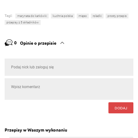
Tagi:
marynata do karkówki
kuchnia polska
mięso
roladki
prosty przepis
przepisy z 5 składników
0
Opinie o przepisie
DODAJ
Przepisy w Waszym wykonaniu