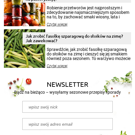
Robienie przetworów jest najprostszym i
zdecydowanie najsmaczniejszym sposobem
na to, by zachować smaki wiosny, lata i
jesieni na dłużej. Można robić setki zdjęć
Czytaj więcej
krajobrazów, by cieszyć nimi oko w sezonie
zimowym, ale to smaczny posiłek pozwoli w
pełni poczuć atmosferę cieplejszych
Jak zrobić fasolkę szparagową do słoików na zimę?
miesięcy. Przygotowanie słoików ze
Jak zawekować?
smakowitą zawartością musi obejmować
patenty, które pozwolą zachować świeżość
Sprawdźcie, jak zrobić fasolkę szparagową
przetworów.
do słoików na zimę i cieszyć się jej smakiem
również poza sezonem. To warzywo możecie
wekować na wiele sposobów. Wykorzystajcie
Czytaj więcej
nasze propozycje!
NEWSLETTER
Bądź na bieżąco – wysyłamy sezonowe przepisy i porady