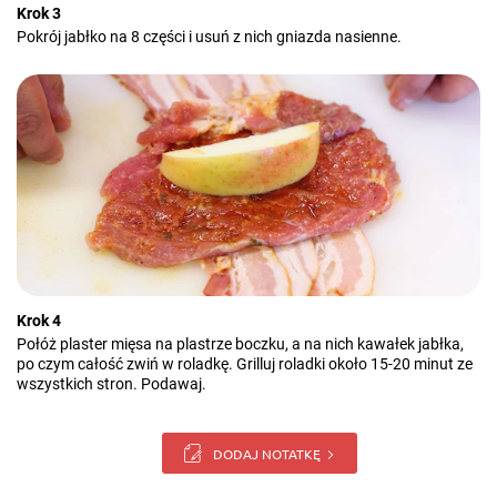
Krok 3
Pokrój jabłko na 8 części i usuń z nich gniazda nasienne.
Krok 4
Połóż plaster mięsa na plastrze boczku, a na nich kawałek jabłka,
po czym całość zwiń w roladkę. Grilluj roladki około 15-20 minut ze
wszystkich stron. Podawaj.
DODAJ NOTATKĘ