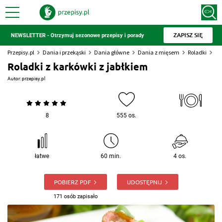
ZAPISZ SIĘ
NEWSLETTER - Otrzymuj sezonowe przepisy i porady
Przepisy.pl
Dania i przekąski
Dania główne
Dania z mięsem
Roladki
Ro
Roladki z karkówki z jabłkiem
Autor:
przepisy.pl
8
555 os.
łatwe
60 min.
4 os.
POBIERZ PDF
UDOSTĘPNIJ
171 osób zapisało