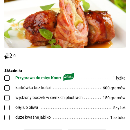
0
Składniki
Przyprawa do mięs Knorr
1 łyżka
karkówka bez kości
600 gramów
wędzony boczek w cienkich plastrach
150 gramów
olej lub oliwa
5 łyżek
duże kwaśne jabłko
1 sztuka