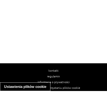
kontakt
regulamin
informacja o prywatności
Ustawienia plików cookie
informacja o wykorzystaniu plików cookie
ułatwienia dostępu
Najpopularniejsze przepisy