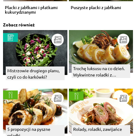
Placki z jabłkami i płatkami
Puszyste placki z jabłkami
kukurydzianymi
Zobacz również
Trochę luksusu na co dzień.
Mistrzowie drugiego planu,
Wykwintne roladki z
czyli co do karkówki?
kurczaka z suszonymi
owocami.
5 propozycji na pyszne
Rolady, roladki, zawijańce
roladki