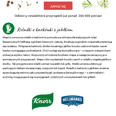
ZAPISZ SIĘ
Odbiorcy newslettera przyrządzili już ponad
260 000 potraw!
Roladki z karkówki z jabłkiem
Mięsno-owocowe roladki z karkówki to pomysłowa odmiana dla tradycyjnych rolad
faszerowanych kiełbasą, ogórkiem kiszonym i cebulą. Smakują oryginalnie i wspaniale prezentują
się na talerzu. Połączenie karkówki, słodko-kwaśnego jabłka i boczku zadowoli każde, nawet
bardzo wymagające, podniebienie. Choć wydaje się skomplikowane – z naszymi wskazówkami
zrobisz je szybko i łatwo. Rozpocznij od rozbicia tłuczkiem mięsa, a następnie zamarynuj je w
aromatycznych przyprawach. Mięso ułóż na plastrach boczku zawiń w roladki z cząstką jabłka w
środku. Tak przygotowane roladki usmaż na patelni lub grillu. Wedle uznania udekoruj je
pachnącymi listkami świeżej mięty, roszponki lub bazylii. Roladki z karkówki z jabłkiem świetnie
sprawdzają się zarówno jako przystawka jak i podstawa dania głównego – z ziemniakami i
surówką, mogą pojawić się na przyjęciach, rodzinnych uroczystościach lub grillach.