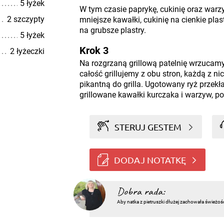
5 łyżek
W tym czasie paprykę, cukinię oraz warz
2 szczypty
mniejsze kawałki, cukinię na cienkie pla
na grubsze plastry.
5 łyżek
Krok 3
2 łyżeczki
Na rozgrzaną grillową patelnię wrzucam
całość grillujemy z obu stron, każdą z n
pikantną do grilla. Ugotowany ryż prze
grillowane kawałki kurczaka i warzyw, 
STERUJ GESTEM
DODAJ NOTATKĘ
Dobra rada:
Aby natka z pietruszki dłużej zachowała świeżoś