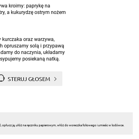
ywa kroimy: paprykę na
stry, a kukurydzę ostrym nożem
y kurczaka oraz warzywa,
ich opruszamy solą i przypawą
kładamy do naczynia, układamy
posypujemy posiekaną natką.
STERUJ GŁOSEM
ć, opłucz ją, ułóż na ręczniku papierowym, włóż do woreczka foliowego i umieśc w lodówce.