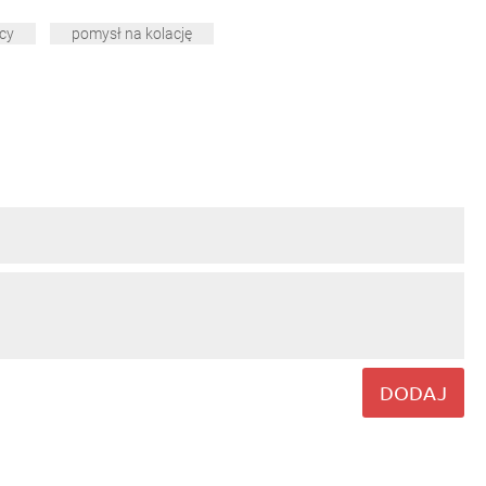
cy
pomysł na kolację
DODAJ