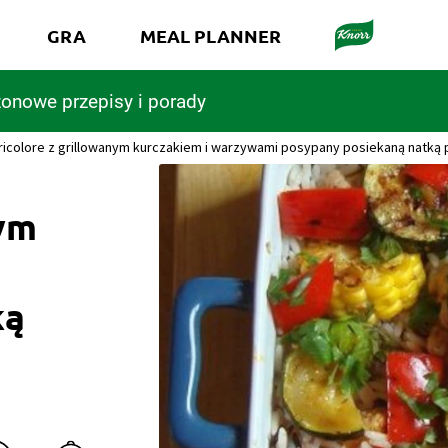
GRA
MEAL PLANNER
onowe przepisy i porady
tricolore z grillowanym kurczakiem i warzywami posypany posiekaną natką 
nym
ką