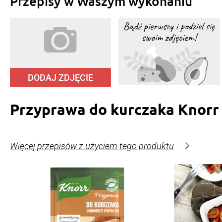
Przepisy w Waszym wykonaniu
DODAJ ZDJĘCIE
Przyprawa do kurczaka Knorr
Więcej przepisów z użyciem tego produktu