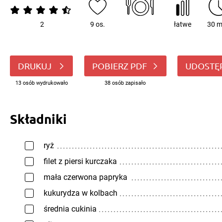
2
9 os.
łatwe
30 m
DRUKUJ
POBIERZ PDF
UDOSTĘ
13 osób wydrukowało
38 osób zapisało
Składniki
ryż
filet z piersi kurczaka
mała czerwona papryka
kukurydza w kolbach
średnia cukinia