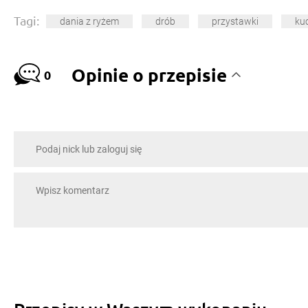
Tagi:
dania z ryżem
drób
przystawki
ku
Opinie o przepisie
0