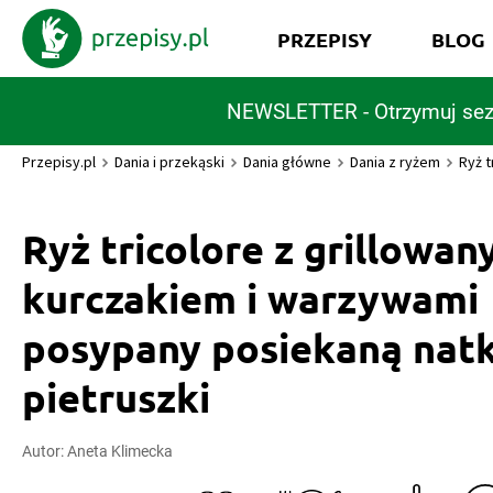
PRZEPISY
BLOG
NEWSLETTER - Otrzymuj sez
Przepisy.pl
Dania i przekąski
Dania główne
Dania z ryżem
Ryż 
Ryż tricolore z grillowa
kurczakiem i warzywami
posypany posiekaną nat
pietruszki
Autor:
Aneta Klimecka