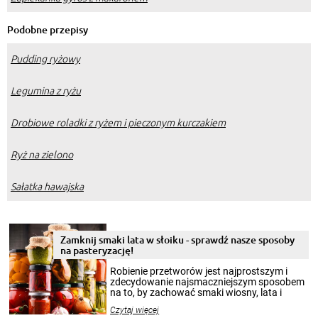
Podobne przepisy
Pudding ryżowy
Legumina z ryżu
Drobiowe roladki z ryżem i pieczonym kurczakiem
Ryż na zielono
Sałatka hawajska
Zamknij smaki lata w słoiku - sprawdź nasze sposoby
na pasteryzację!
Robienie przetworów jest najprostszym i
zdecydowanie najsmaczniejszym sposobem
na to, by zachować smaki wiosny, lata i
jesieni na dłużej. Można robić setki zdjęć
Czytaj więcej
krajobrazów, by cieszyć nimi oko w sezonie