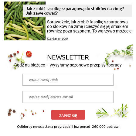
zimowym, ale to smaczny posiłek pozwoli w
pełni poczuć atmosferę cieplejszych
Jak zrobić fasolkę szparagową do słoików na zimę?
miesięcy. Przygotowanie słoików ze
Jak zawekować?
smakowitą zawartością musi obejmować
patenty, które pozwolą zachować świeżość
Sprawdźcie, jak zrobić fasolkę szparagową
przetworów.
do słoików na zimę i cieszyć się jej smakiem
również poza sezonem. To warzywo możecie
wekować na wiele sposobów. Wykorzystajcie
Czytaj więcej
nasze propozycje!
NEWSLETTER
Bądź na bieżąco – wysyłamy sezonowe przepisy i porady
ZAPISZ SIĘ
Odbiorcy newslettera przyrządzili już ponad
260 000 potraw!