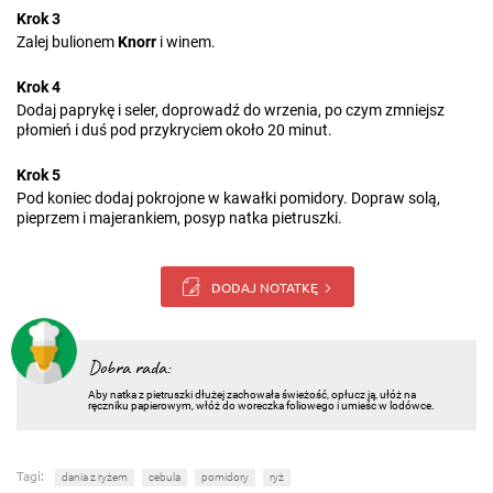
Krok 3
Zalej bulionem
Knorr
i winem.
Krok 4
Dodaj paprykę i seler, doprowadź do wrzenia, po czym zmniejsz
płomień i duś pod przykryciem około 20 minut.
Krok 5
Pod koniec dodaj pokrojone w kawałki pomidory. Dopraw solą,
pieprzem i majerankiem, posyp natka pietruszki.
DODAJ NOTATKĘ
Dobra rada:
Aby natka z pietruszki dłużej zachowała świeżość, opłucz ją, ułóż na
ręczniku papierowym, włóż do woreczka foliowego i umieśc w lodówce.
Tagi:
dania z ryżem
cebula
pomidory
ryż