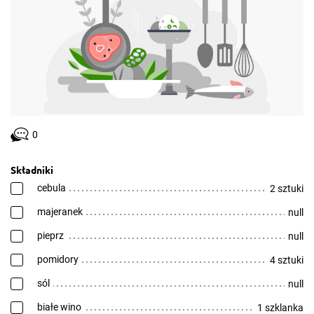
0
Składniki
cebula
2 sztuki
majeranek
null
pieprz
null
pomidory
4 sztuki
sól
null
białe wino
1 szklanka