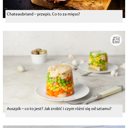
Chateaubriand – przepis. Co to za mięso?
Auszpik – co to jest? Jak zrobić i czym różni się od sztamu?