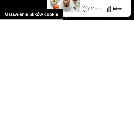
regulamin
informacja o prywatności
30 min.
łatwe
Ustawienia plików cookie
informacja o wykorzystaniu plików cookie
ułatwienia dostępu
Najpopularniejsze przepisy
spaghetti bolognese
makaron z kurczakiem w sosie śmietanowym
kanapka z indykiem
ratatouille
lahmacun
mac and cheese
zupa minestrone
cannelloni ze szpinakiem i ricottą
spaghetti przepisy
makaron z kurczakiem
tagliatelle z kurczakiem