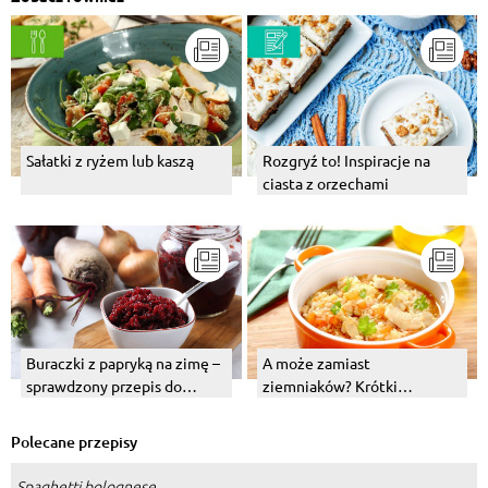
Sałatki z ryżem lub kaszą
Rozgryź to! Inspiracje na
ciasta z orzechami
Buraczki z papryką na zimę –
A może zamiast
sprawdzony przepis do
ziemniaków? Krótki
słoików
przewodnik po ryżu, część 1.
Polecane przepisy
Spaghetti bolognese