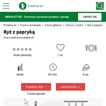
ZAPISZ SIĘ
NEWSLETTER - Otrzymuj sezonowe przepisy i porady
Przepisy.pl
Dania i przekąski
Dania główne
Dania z ryżem
Ryż z papryką
Ryż z papryką
Autor:
pasibrzuch pasibrzuch
Oceń pierwszy
1 os.
łatwe
45 min.
4 os.
POBIERZ PDF
UDOSTĘPNIJ
5 osób zapisało