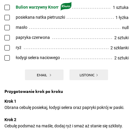
Bulion warzywny Knorr
1 sztuka
posiekana natka pietruszki
1 łyżka
masło
null
papryka czerwona
2 sztuki
ryż
2 szklanki
łodygi selera naciowego
2 sztuki
EMAIL
LISTONIC
Przygotowanie krok po kroku
Krok 1
Obrana cebulę posiekaj, łodygi selera oraz papryki pokrój w paski.
Krok 2
Cebulę podsmaż na maśle, dodaj ryż i smaż aż stanie się szklisty.