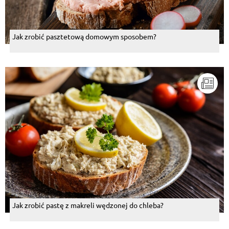
Jak zrobić pasztetową domowym sposobem?
Jak zrobić pastę z makreli wędzonej do chleba?