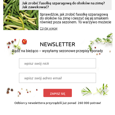
pełni poczuć atmosferę cieplejszych
Jak zrobić fasolkę szparagową do słoików na zimę?
miesięcy. Przygotowanie słoików ze
Jak zawekować?
smakowitą zawartością musi obejmować
patenty, które pozwolą zachować świeżość
Sprawdźcie, jak zrobić fasolkę szparagową
przetworów.
do słoików na zimę i cieszyć się jej smakiem
również poza sezonem. To warzywo możecie
wekować na wiele sposobów. Wykorzystajcie
Czytaj więcej
nasze propozycje!
NEWSLETTER
Bądź na bieżąco – wysyłamy sezonowe przepisy i porady
ZAPISZ SIĘ
Odbiorcy newslettera przyrządzili już ponad
260 000 potraw!