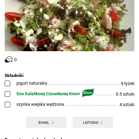
0
Składniki
jogurt naturalny
8 łyżek
Sos Sałatkowy Czosnkowy Knorr
0.5 sztuki
szynka wiejska wędzona
4 sztuki
EMAIL
LISTONIC