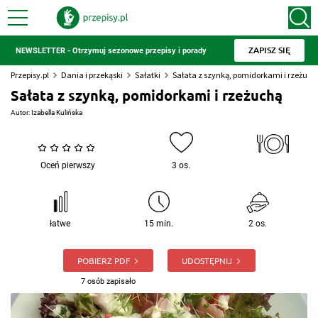
ZAPISZ SIĘ
NEWSLETTER - Otrzymuj sezonowe przepisy i porady
Przepisy.pl
Dania i przekąski
Sałatki
Sałata z szynką, pomidorkami i rzeżuch
Sałata z szynką, pomidorkami i rzeżuchą
Autor:
Izabella Kulińska
Oceń pierwszy
3 os.
łatwe
15 min.
2 os.
POBIERZ PDF
UDOSTĘPNIJ
7 osób zapisało