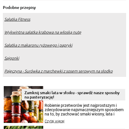
Podobne przepisy
Sałatka Fitness
Wykwintna sałatka krabowa na włoską nutę
Sałatka z makaronu ryżowego i papryki
Sajgonki
Pajęczyna - Surówka z marchewki z sosem serowym na słodko
Zamknij smaki lata w słoiku - sprawdź nasze sposoby
na pasteryzację!
Robienie przetworów jest najprostszym i
zdecydowanie najsmaczniejszym sposobem
na to, by zachować smaki wiosny, lata i
jesieni na dłużej. Można robić setki zdjęć
Czytaj więcej
krajobrazów, by cieszyć nimi oko w sezonie
zimowym, ale to smaczny posiłek pozwoli w