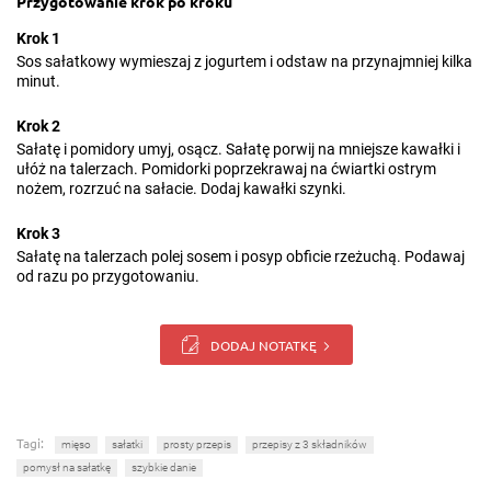
Przygotowanie krok po kroku
Krok 1
Sos sałatkowy wymieszaj z jogurtem i odstaw na przynajmniej kilka
minut.
Krok 2
Sałatę i pomidory umyj, osącz. Sałatę porwij na mniejsze kawałki i
ułóż na talerzach. Pomidorki poprzekrawaj na ćwiartki ostrym
nożem, rozrzuć na sałacie. Dodaj kawałki szynki.
Krok 3
Sałatę na talerzach polej sosem i posyp obficie rzeżuchą. Podawaj
od razu po przygotowaniu.
DODAJ NOTATKĘ
Tagi:
mięso
sałatki
prosty przepis
przepisy z 3 składników
pomysł na sałatkę
szybkie danie