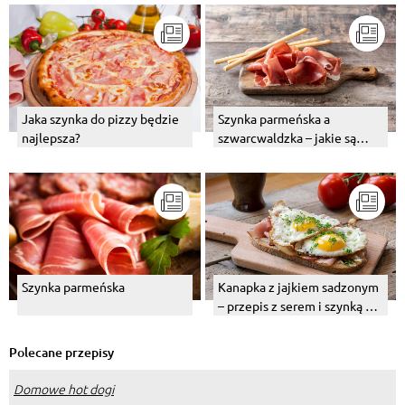
Jaka szynka do pizzy będzie
Szynka parmeńska a
najlepsza?
szwarcwaldzka – jakie są
różnice?
Szynka parmeńska
Kanapka z jajkiem sadzonym
– przepis z serem i szynką do
pracy
Polecane przepisy
Domowe hot dogi