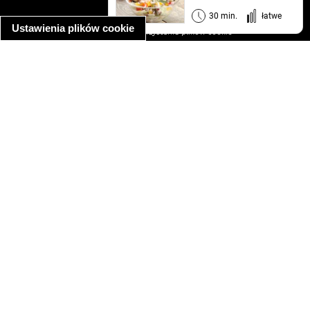
informacja o prywatności
30 min.
łatwe
Ustawienia plików cookie
informacja o wykorzystaniu plików cookie
ułatwienia dostępu
Najpopularniejsze przepisy
spaghetti bolognese
makaron z kurczakiem w sosie śmietanowym
kanapka z indykiem
ratatouille
lahmacun
mac and cheese
zupa minestrone
cannelloni ze szpinakiem i ricottą
spaghetti przepisy
makaron z kurczakiem
tagliatelle z kurczakiem