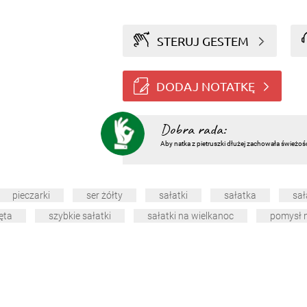
STERUJ GESTEM
DODAJ NOTATKĘ
Dobra rada:
Aby natka z pietruszki dłużej zachowała świeżoś
pieczarki
ser żółty
sałatki
sałatka
sał
ęta
szybkie sałatki
sałatki na wielkanoc
pomysł n