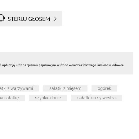
STERUJ GŁOSEM
ć, opłucz ją, ułóż na ręczniku papierowym, włóż do woreczka foliowego i umieśc w lodówce.
atki z warzywami
sałatki z mięsem
ogórek
a sałatkę
szybkie danie
sałatki na sylwestra