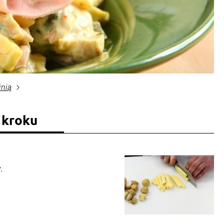
inią
 kroku
.