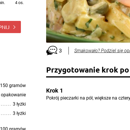
in.
4 os.
PNIJ
3
Smakowało? Podziel się op
Przygotowanie krok po
150 gramów
Krok 1
 opakowanie
Pokrój pieczarki na pół, większe na cztery
3 łyżki
3 łyżki
100 gramów