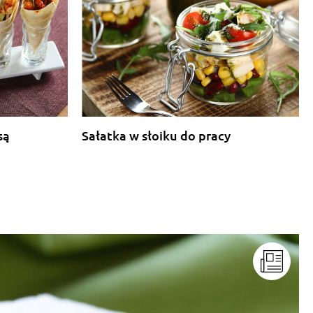
są
Sałatka w słoiku do pracy