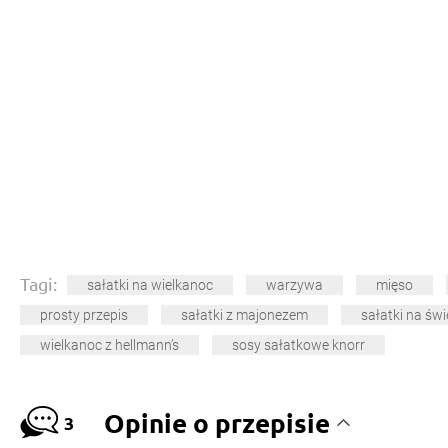
Tagi:
sałatki na wielkanoc
warzywa
mięso
prosty przepis
sałatki z majonezem
sałatki na świ
wielkanoc z hellmann’s
sosy sałatkowe knorr
Opinie o przepisie
3