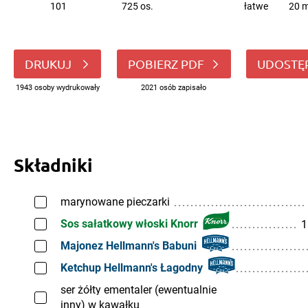
101
725 os.
łatwe
20 m
DRUKUJ
POBIERZ PDF
UDOSTĘ
1943 osoby wydrukowały
2021 osób zapisało
Składniki
marynowane pieczarki
Sos sałatkowy włoski Knorr
1
Majonez Hellmann's Babuni
Ketchup Hellmann's Łagodny
ser żółty ementaler (ewentualnie
inny) w kawałku