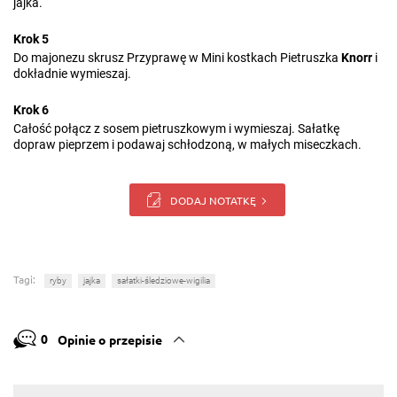
jajka.
Krok 5
Do majonezu skrusz Przyprawę w Mini kostkach Pietruszka
Knorr
i
dokładnie wymieszaj.
Krok 6
Całość połącz z sosem pietruszkowym i wymieszaj. Sałatkę
dopraw pieprzem i podawaj schłodzoną, w małych miseczkach.
DODAJ NOTATKĘ
Tagi:
ryby
jajka
sałatki-śledziowe-wigilia
0
Opinie o przepisie