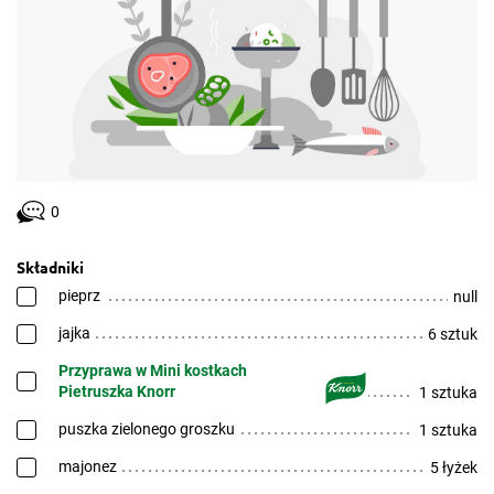
0
Składniki
pieprz
null
jajka
6 sztuk
Przyprawa w Mini kostkach
Pietruszka Knorr
1 sztuka
puszka zielonego groszku
1 sztuka
majonez
5 łyżek