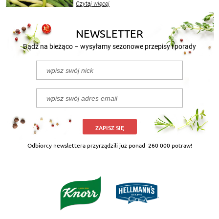
Czytaj więcej
nasze propozycje!
NEWSLETTER
Bądź na bieżąco – wysyłamy sezonowe przepisy i porady
ZAPISZ SIĘ
Odbiorcy newslettera przyrządzili już ponad
260 000 potraw!