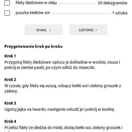
filety śledziowe w oleju
35 dekagramów
puszka kiełków soi
1 sztuka
EMAIL
LISTONIC
Przygotowanie krok po kroku
Krok 1
Przygotuj filety śledziowe: opłucz je dokładnie w wodzie, osusz i
pokrój w cienkie paski, po czym odłóż do miseczki.
Krok 2
W czasie, gdy filety się suszą, odsącz kiełki soi i zielony groszek z
zalewy.
Krok 3
Ugotuj jajka na twardo, następnie ostudź je i pokrój w kostkę.
Krok 4
Przełóż filety ze śledzia do miski, dodaj kiełki soi, zielony groszek i