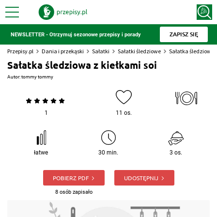
ZAPISZ SIĘ
NEWSLETTER - Otrzymuj sezonowe przepisy i porady
Przepisy.pl
Dania i przekąski
Sałatki
Sałatki śledziowe
Sałatka śledziowa z
Sałatka śledziowa z kiełkami soi
Autor:
tommy tommy
1
11 os.
łatwe
30 min.
3 os.
POBIERZ PDF
UDOSTĘPNIJ
8 osób zapisało