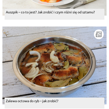
Auszpik – co to jest? Jak zrobić i czym różni się od sztamu?
Zalewa octowa do ryb – jak zrobić?