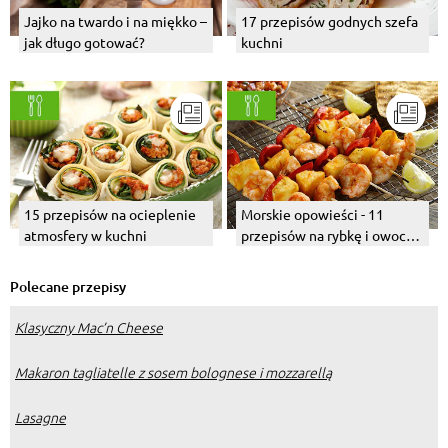
Jajko na twardo i na miękko –
17 przepisów godnych szefa
jak długo gotować?
kuchni
15 przepisów na ocieplenie
Morskie opowieści - 11
atmosfery w kuchni
przepisów na rybkę i owoce
morza
Polecane przepisy
Klasyczny Mac’n Cheese
Makaron tagliatelle z sosem bolognese i mozzarellą
Lasagne