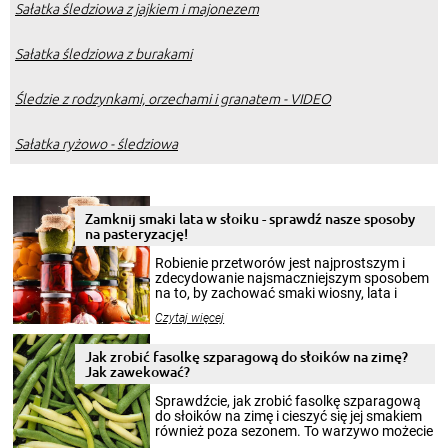
Sałatka śledziowa z jajkiem i majonezem
Sałatka śledziowa z burakami
Śledzie z rodzynkami, orzechami i granatem - VIDEO
Sałatka ryżowo - śledziowa
Zamknij smaki lata w słoiku - sprawdź nasze sposoby
na pasteryzację!
Robienie przetworów jest najprostszym i
zdecydowanie najsmaczniejszym sposobem
na to, by zachować smaki wiosny, lata i
jesieni na dłużej. Można robić setki zdjęć
Czytaj więcej
krajobrazów, by cieszyć nimi oko w sezonie
zimowym, ale to smaczny posiłek pozwoli w
pełni poczuć atmosferę cieplejszych
Jak zrobić fasolkę szparagową do słoików na zimę?
miesięcy. Przygotowanie słoików ze
Jak zawekować?
smakowitą zawartością musi obejmować
patenty, które pozwolą zachować świeżość
Sprawdźcie, jak zrobić fasolkę szparagową
przetworów.
do słoików na zimę i cieszyć się jej smakiem
również poza sezonem. To warzywo możecie
wekować na wiele sposobów. Wykorzystajcie