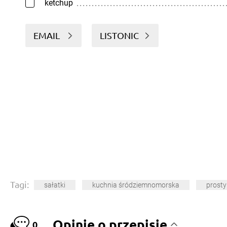
ketchup
EMAIL
LISTONIC
Tagi:
sałatki
kuchnia śródziemnomorska
prosty
Opinie o przepisie
0