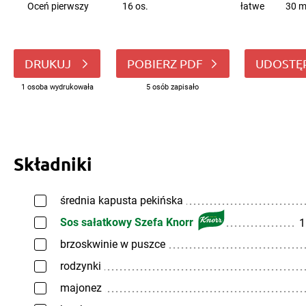
Oceń pierwszy
16 os.
łatwe
30 m
DRUKUJ
POBIERZ PDF
UDOSTĘ
1 osoba wydrukowała
5 osób zapisało
Składniki
średnia kapusta pekińska
Sos sałatkowy Szefa Knorr
1
brzoskwinie w puszce
rodzynki
majonez