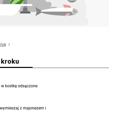
inią
 kroku
j w kostkę odsączone
wymieszaj z majonezem i