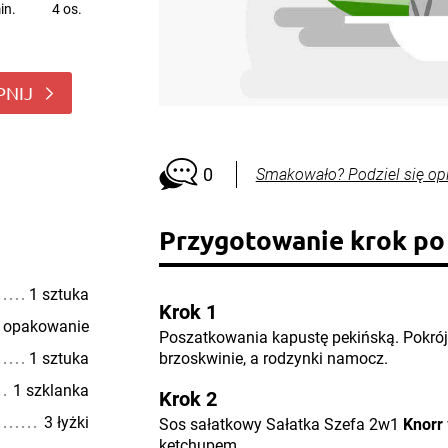
in.
4 os.
PNIJ
0
Smakowało? Podziel się op
Przygotowanie krok po
1 sztuka
Krok 1
 opakowanie
Poszatkowania kapustę pekińską. Pokró
1 sztuka
brzoskwinie, a rodzynki namocz.
1 szklanka
Krok 2
3 łyżki
Sos sałatkowy Sałatka Szefa 2w1
Knorr
ketchupem.