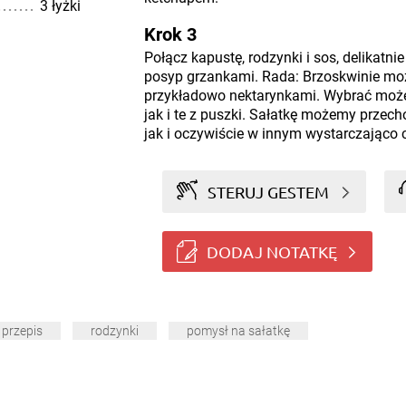
3 łyżki
Krok 3
Połącz kapustę, rodzynki i sos, delikatn
posyp grzankami. Rada: Brzoskwinie mo
przykładowo nektarynkami. Wybrać moż
jak i te z puszki. Sałatkę możemy prze
jak i oczywiście w innym wystarczająco
STERUJ GESTEM
DODAJ NOTATKĘ
 przepis
rodzynki
pomysł na sałatkę