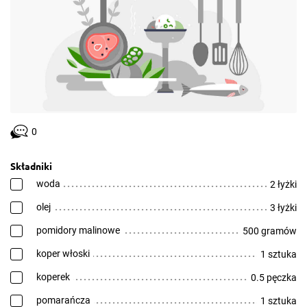
0
Składniki
woda
2 łyżki
olej
3 łyżki
pomidory malinowe
500 gramów
koper włoski
1 sztuka
koperek
0.5 pęczka
pomarańcza
1 sztuka