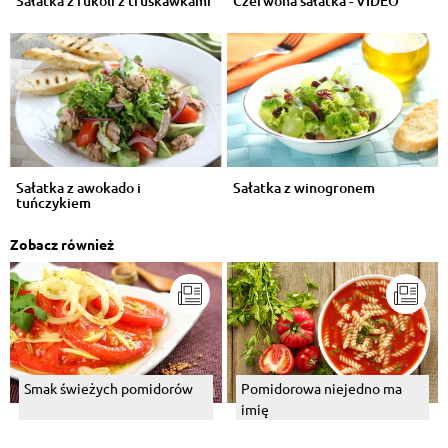
Sałatka z rukoli z truskawkami
Czerwona sałatka - VIDEO
Sałatka z awokado i
Sałatka z winogronem
tuńczykiem
Zobacz również
Smak świeżych pomidorów
Pomidorowa niejedno ma
imię