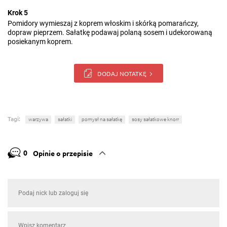
Krok 5
Pomidory wymieszaj z koprem włoskim i skórką pomarańczy,
dopraw pieprzem. Sałatkę podawaj polaną sosem i udekorowaną
posiekanym koprem.
DODAJ NOTATKĘ
Tagi:
warzywa
sałatki
pomysł na sałatkę
sosy sałatkowe knorr
0
Opinie o przepisie