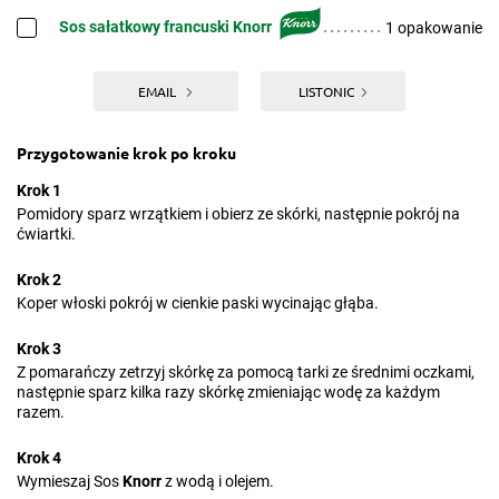
Sos sałatkowy francuski Knorr
1 opakowanie
EMAIL
LISTONIC
Przygotowanie krok po kroku
Krok 1
Pomidory sparz wrzątkiem i obierz ze skórki, następnie pokrój na
ćwiartki.
Krok 2
Koper włoski pokrój w cienkie paski wycinając głąba.
Krok 3
Z pomarańczy zetrzyj skórkę za pomocą tarki ze średnimi oczkami,
następnie sparz kilka razy skórkę zmieniając wodę za każdym
razem.
Krok 4
Wymieszaj Sos
Knorr
z wodą i olejem.