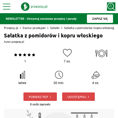
ZAPISZ SIĘ
NEWSLETTER - Otrzymuj sezonowe przepisy i porady
Przepisy.pl
Dania i przekąski
Sałatki
Sałatka z pomidorów i kopru włoskiego
Sałatka z pomidorów i kopru włoskiego
Autor:
przepisy.pl
1
7 os.
łatwe
30 min.
4 os.
POBIERZ PDF
UDOSTĘPNIJ
8 osób zapisało