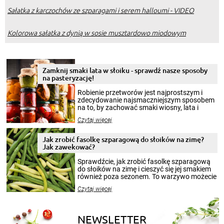
Sałatka z karczochów ze szparagami i serem halloumi - VIDEO
Kolorowa sałatka z dynią w sosie musztardowo miodowym
Zamknij smaki lata w słoiku - sprawdź nasze sposoby
na pasteryzację!
Robienie przetworów jest najprostszym i
zdecydowanie najsmaczniejszym sposobem
na to, by zachować smaki wiosny, lata i
jesieni na dłużej. Można robić setki zdjęć
Czytaj więcej
krajobrazów, by cieszyć nimi oko w sezonie
zimowym, ale to smaczny posiłek pozwoli w
pełni poczuć atmosferę cieplejszych
Jak zrobić fasolkę szparagową do słoików na zimę?
miesięcy. Przygotowanie słoików ze
Jak zawekować?
smakowitą zawartością musi obejmować
patenty, które pozwolą zachować świeżość
Sprawdźcie, jak zrobić fasolkę szparagową
przetworów.
do słoików na zimę i cieszyć się jej smakiem
również poza sezonem. To warzywo możecie
wekować na wiele sposobów. Wykorzystajcie
Czytaj więcej
nasze propozycje!
NEWSLETTER