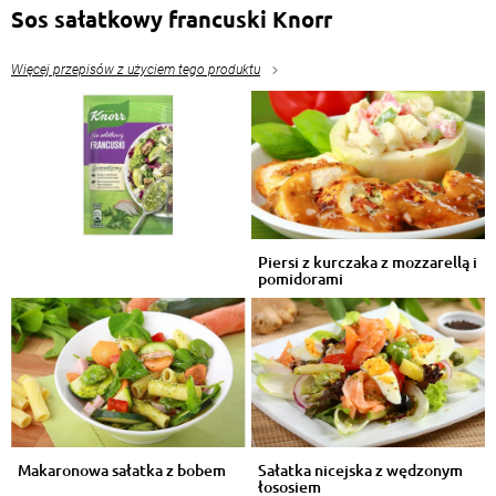
Sos sałatkowy francuski Knorr
Więcej przepisów z użyciem tego produktu
Piersi z kurczaka z mozzarellą i
pomidorami
Makaronowa sałatka z bobem
Sałatka nicejska z wędzonym
łososiem