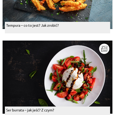
Tempura – co to jest? Jak zrobić?
Ser burrata – jak jeść? Z czym?