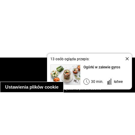
13 osób ogląda przepis:
kontakt
Ogórki w zalewie gyros
regulamin
informacja o prywatności
30 min.
łatwe
Ustawienia plików cookie
informacja o wykorzystaniu plików cookie
ułatwienia dostępu
Najpopularniejsze przepisy
spaghetti bolognese
makaron z kurczakiem w sosie śmietanowym