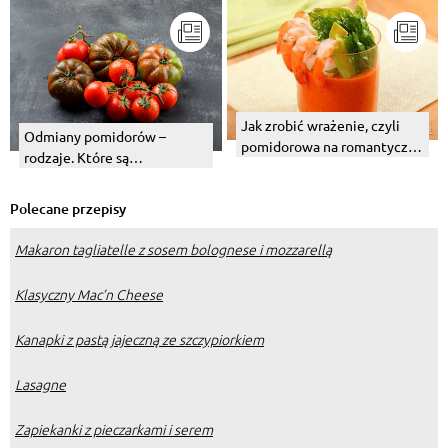
Jak zrobić wrażenie, czyli
Odmiany pomidorów –
pomidorowa na romantyczny
rodzaje. Które są
wieczór
najsmaczniejsze?
Polecane przepisy
Makaron tagliatelle z sosem bolognese i mozzarellą
Klasyczny Mac’n Cheese
Kanapki z pastą jajeczną ze szczypiorkiem
Lasagne
Zapiekanki z pieczarkami i serem