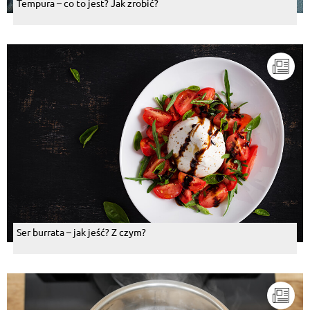
Tempura – co to jest? Jak zrobić?
Ser burrata – jak jeść? Z czym?