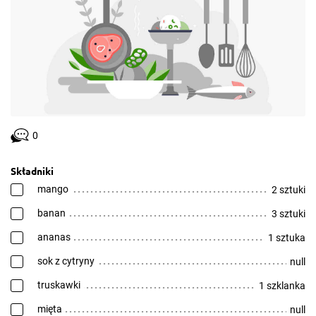
0
Składniki
mango
2 sztuki
banan
3 sztuki
ananas
1 sztuka
sok z cytryny
null
truskawki
1 szklanka
mięta
null