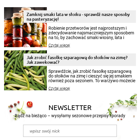
Zamknij smaki lata w słoiku - sprawdź nasze sposoby
na pasteryzację!
Robienie przetworów jest najprostszym i
zdecydowanie najsmaczniejszym sposobem
na to, by zachować smaki wiosny, lata i
jesieni na dłużej. Można robić setki zdjęć
Czytaj więcej
krajobrazów, by cieszyć nimi oko w sezonie
zimowym, ale to smaczny posiłek pozwoli w
pełni poczuć atmosferę cieplejszych
Jak zrobić fasolkę szparagową do słoików na zimę?
miesięcy. Przygotowanie słoików ze
Jak zawekować?
smakowitą zawartością musi obejmować
patenty, które pozwolą zachować świeżość
Sprawdźcie, jak zrobić fasolkę szparagową
przetworów.
do słoików na zimę i cieszyć się jej smakiem
również poza sezonem. To warzywo możecie
wekować na wiele sposobów. Wykorzystajcie
Czytaj więcej
nasze propozycje!
NEWSLETTER
Bądź na bieżąco – wysyłamy sezonowe przepisy i porady