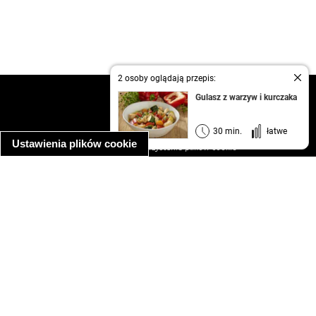
2 osoby oglądają przepis:
kontakt
Gulasz z warzyw i kurczaka
regulamin
informacja o prywatności
30 min.
łatwe
Ustawienia plików cookie
informacja o wykorzystaniu plików cookie
ułatwienia dostępu
Najpopularniejsze przepisy
spaghetti bolognese
makaron z kurczakiem w sosie śmietanowym
kanapka z indykiem
ratatouille
lahmacun