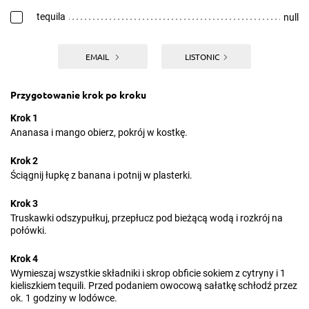
tequila
null
EMAIL
LISTONIC
Przygotowanie krok po kroku
Krok 1
Ananasa i mango obierz, pokrój w kostkę.
Krok 2
Ściągnij łupkę z banana i potnij w plasterki.
Krok 3
Truskawki odszypułkuj, przepłucz pod bieżącą wodą i rozkrój na
połówki.
Krok 4
Wymieszaj wszystkie składniki i skrop obficie sokiem z cytryny i 1
kieliszkiem tequili. Przed podaniem owocową sałatkę schłodź przez
ok. 1 godziny w lodówce.