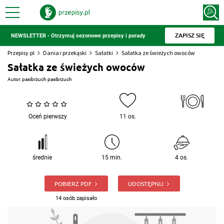
ZAPISZ SIĘ
NEWSLETTER - Otrzymuj sezonowe przepisy i porady
Przepisy.pl
Dania i przekąski
Sałatki
Sałatka ze świeżych owoców
Sałatka ze świeżych owoców
Autor:
pasibrzuch pasibrzuch
Oceń pierwszy
11 os.
średnie
15 min.
4 os.
POBIERZ PDF
UDOSTĘPNIJ
14 osób zapisało