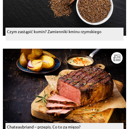
Czym zastąpić kumin? Zamienniki kminu rzymskiego
Chateaubriand – przepis. Co to za mięso?