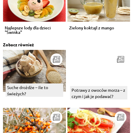
Najlepsze lody dla dzieci
Zielony koktajl z mango
"Świnka"
Zobacz również
Suche drożdże – ile to
Potrawy z owoców morza – z
świeżych?
czym i jak je podawać?