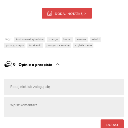
DODAJ NOTATKĘ
Tagi:
kuchnia meksykańska
mango
banan
ananas
sałatki
prosty przepis
truskawki
pomysł na sałatkę
szybkie danie
0
Opinie o przepisie
DODAJ