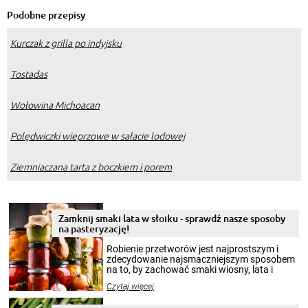
Podobne przepisy
Kurczak z grilla po indyjsku
Tostadas
Wołowina Michoacan
Polędwiczki wieprzowe w sałacie lodowej
Ziemniaczana tarta z boczkiem i porem
Zamknij smaki lata w słoiku - sprawdź nasze sposoby
na pasteryzację!
Robienie przetworów jest najprostszym i
zdecydowanie najsmaczniejszym sposobem
na to, by zachować smaki wiosny, lata i
jesieni na dłużej. Można robić setki zdjęć
Czytaj więcej
krajobrazów, by cieszyć nimi oko w sezonie
zimowym, ale to smaczny posiłek pozwoli w