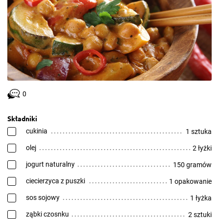
0
Składniki
cukinia
1 sztuka
olej
2 łyżki
jogurt naturalny
150 gramów
ciecierzyca z puszki
1 opakowanie
sos sojowy
1 łyżka
ząbki czosnku
2 sztuki