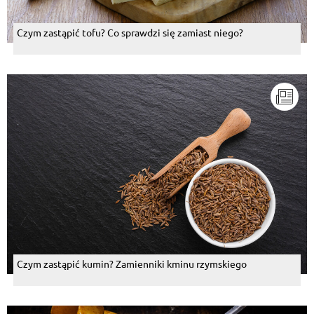
Czym zastąpić tofu? Co sprawdzi się zamiast niego?
Czym zastąpić kumin? Zamienniki kminu rzymskiego