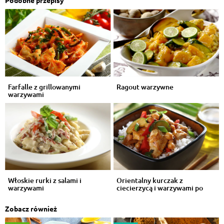
Podobne przepisy
Farfalle z grillowanymi
Ragout warzywne
warzywami
Włoskie rurki z salami i
Orientalny kurczak z
warzywami
ciecierzycą i warzywami po
indyjsku
Zobacz również