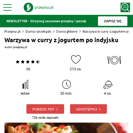
ZAPISZ SIĘ
NEWSLETTER - Otrzymuj sezonowe przepisy i porady
Przepisy.pl
Dania i przekąski
Dania główne
Warzywa w curry z jogurtem po i
Warzywa w curry z jogurtem po indyjsku
Autor:
przepisy.pl
36
213 os.
łatwe
30 min.
4 os.
POBIERZ PDF
UDOSTĘPNIJ
726 osób zapisało