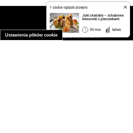
1 osoba ogląda przepis:
kontakt
Juki ułańskie – schabowe
kieszonki z pieczarkami
regulamin
informacja o prywatności
30 min.
łatwe
Ustawienia plików cookie
informacja o wykorzystaniu plików cookie
ułatwienia dostępu
Najpopularniejsze przepisy
spaghetti bolognese
makaron z kurczakiem w sosie śmietanowym
kanapka z indykiem
ratatouille
lahmacun
mac and cheese
zupa minestrone
cannelloni ze szpinakiem i ricottą
spaghetti przepisy