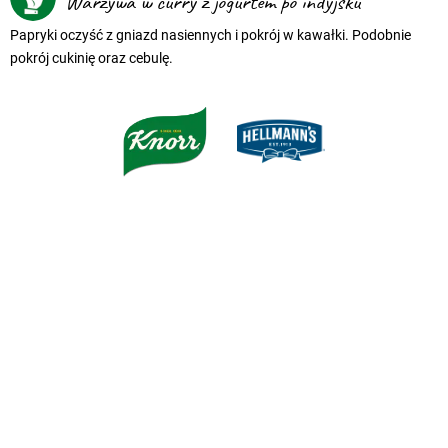
Warzywa w curry z jogurtem po indyjsku
Papryki oczyść z gniazd nasiennych i pokrój w kawałki. Podobnie
pokrój cukinię oraz cebulę.