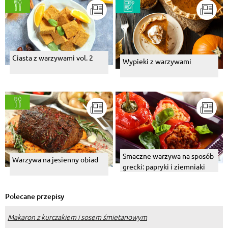
Ciasta z warzywami vol. 2
Wypieki z warzywami
Smaczne warzywa na sposób
Warzywa na jesienny obiad
grecki: papryki i ziemniaki
Polecane przepisy
Makaron z kurczakiem i sosem śmietanowym