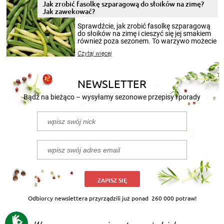
pełni poczuć atmosferę cieplejszych
Jak zrobić fasolkę szparagową do słoików na zimę?
miesięcy. Przygotowanie słoików ze
Jak zawekować?
smakowitą zawartością musi obejmować
patenty, które pozwolą zachować świeżość
Sprawdźcie, jak zrobić fasolkę szparagową
przetworów.
do słoików na zimę i cieszyć się jej smakiem
również poza sezonem. To warzywo możecie
wekować na wiele sposobów. Wykorzystajcie
Czytaj więcej
nasze propozycje!
NEWSLETTER
Bądź na bieżąco – wysyłamy sezonowe przepisy i porady
ZAPISZ SIĘ
Odbiorcy newslettera przyrządzili już ponad
260 000 potraw!