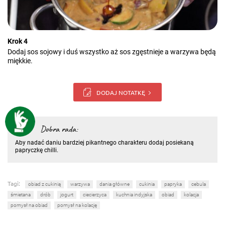
Krok 4
Dodaj sos sojowy i duś wszystko aż sos zgęstnieje a warzywa będą
miękkie.
DODAJ NOTATKĘ
Dobra rada:
Aby nadać daniu bardziej pikantnego charakteru dodaj posiekaną
papryczkę chilli.
Tagi:
obiad z cukinią
warzywa
dania główne
cukinia
papryka
cebula
śmietana
drób
jogurt
ciecierzyca
kuchnia indyjska
obiad
kolacja
pomysł na obiad
pomysł na kolację